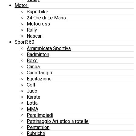
Motori
Superbike
24 Ore di Le Mans
Motocross
Rally
Nascar
Sport360
Arrampicata Sportiva
Badminton
Boxe
Canoa
Canottaggio
Equitazione
Golf
Judo
Karate
Lotta
MMA
Paralimpiadi
Pattinaggio Artistico a rotelle
Pentathlon
Rubriche