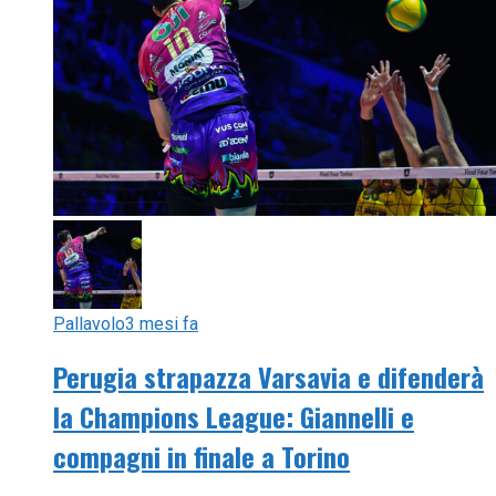
Pallavolo
3 mesi fa
Perugia strapazza Varsavia e difenderà
la Champions League: Giannelli e
compagni in finale a Torino