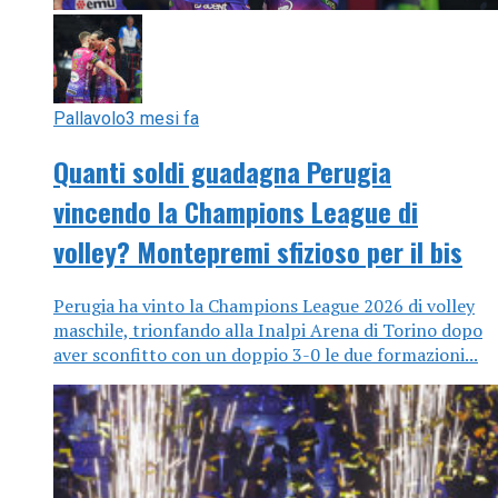
Pallavolo
3 mesi fa
Quanti soldi guadagna Perugia
vincendo la Champions League di
volley? Montepremi sfizioso per il bis
Perugia ha vinto la Champions League 2026 di volley
maschile, trionfando alla Inalpi Arena di Torino dopo
aver sconfitto con un doppio 3-0 le due formazioni...