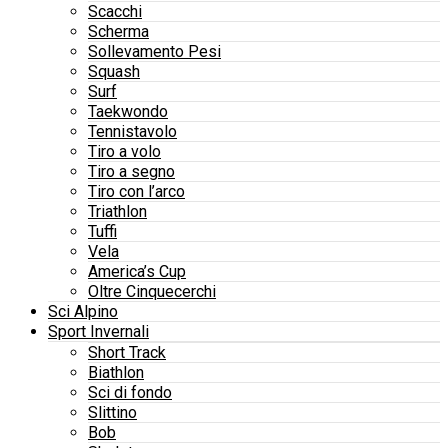
Scacchi
Scherma
Sollevamento Pesi
Squash
Surf
Taekwondo
Tennistavolo
Tiro a volo
Tiro a segno
Tiro con l’arco
Triathlon
Tuffi
Vela
America’s Cup
Oltre Cinquecerchi
Sci Alpino
Sport Invernali
Short Track
Biathlon
Sci di fondo
Slittino
Bob