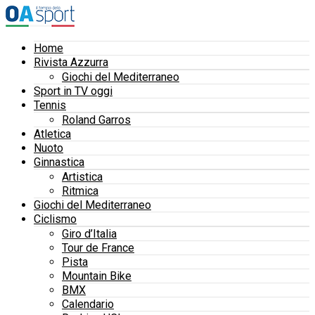
Home
Rivista Azzurra
Giochi del Mediterraneo
Sport in TV oggi
Tennis
Roland Garros
Atletica
Nuoto
Ginnastica
Artistica
Ritmica
Giochi del Mediterraneo
Ciclismo
Giro d’Italia
Tour de France
Pista
Mountain Bike
BMX
Calendario