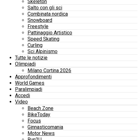
Skeleton
Salto con gli sci
Combinata nordica
Snowboard
Freestyle
Pattinaggio Artistico
Speed Skating
Curling
Sci Alpinismo
Tutte le notizie
Olimpiadi
Milano Cortina 2026
Approfondimenti
World Games
Paralimpiadi
Accedi
Video
Beach Zone
BikeToday
Focus
Ginnasticomania
Motor News
Run2U