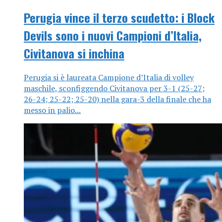
Perugia vince il terzo scudetto: i Block
Devils sono i nuovi Campioni d’Italia,
Civitanova si inchina
Perugia si è laureata Campione d’Italia di volley
maschile, sconfiggendo Civitanova per 3-1 (25-27;
26-24; 25-22; 25-20) nella gara-3 della finale che ha
messo in palio...