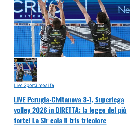
Live Sport
3 mesi fa
LIVE Perugia-Civitanova 3-1, Superlega
volley 2026 in DIRETTA: la legge del più
forte! La Sir cala il tris tricolore