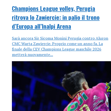
Champions League volley, Perugia
ritrova lo Zawiercie: in palio il trono
d’Europa all’Inalpi Arena
Sarà ancora Sir Sicoma Monini Perugia contro Aluron
CMC Warta Zawiercie. Proprio come un anno fa. La
finale della CEV Champions League maschile 2026
metterà nuovamente...