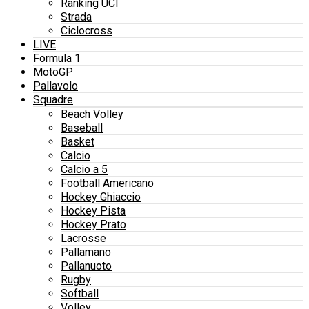
Ranking UCI
Strada
Ciclocross
LIVE
Formula 1
MotoGP
Pallavolo
Squadre
Beach Volley
Baseball
Basket
Calcio
Calcio a 5
Football Americano
Hockey Ghiaccio
Hockey Pista
Hockey Prato
Lacrosse
Pallamano
Pallanuoto
Rugby
Softball
Volley