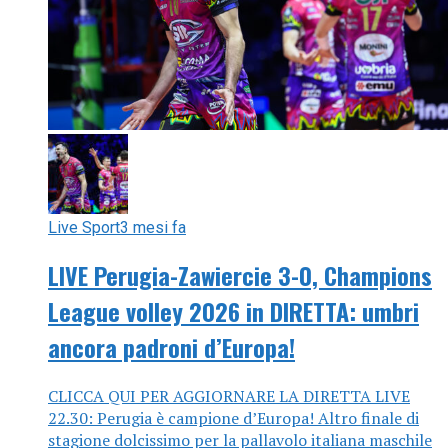
Live Sport
3 mesi fa
LIVE Perugia-Zawiercie 3-0, Champions
League volley 2026 in DIRETTA: umbri
ancora padroni d’Europa!
CLICCA QUI PER AGGIORNARE LA DIRETTA LIVE
22.30: Perugia è campione d’Europa! Altro finale di
stagione dolcissimo per la pallavolo italiana maschile