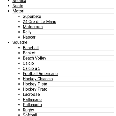
Atletica
Nuoto
Motori
Superbike
24 Ore di Le Mans
Motocross
Rally
Nascar
Squadre
Baseball
Basket
Beach Volley
Calcio
Calcio a 5
Football Americano
Hockey Ghiaccio
Hockey Pista
Hockey Prato
Lacrosse
Pallamano
Pallanuoto
Rugby
Softball