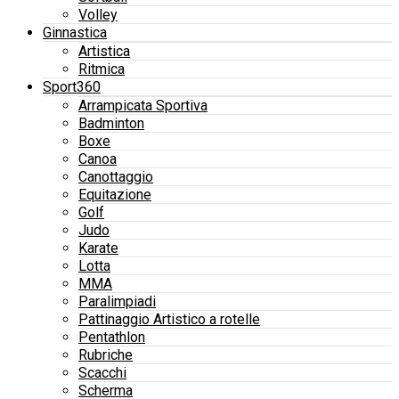
Volley
Ginnastica
Artistica
Ritmica
Sport360
Arrampicata Sportiva
Badminton
Boxe
Canoa
Canottaggio
Equitazione
Golf
Judo
Karate
Lotta
MMA
Paralimpiadi
Pattinaggio Artistico a rotelle
Pentathlon
Rubriche
Scacchi
Scherma