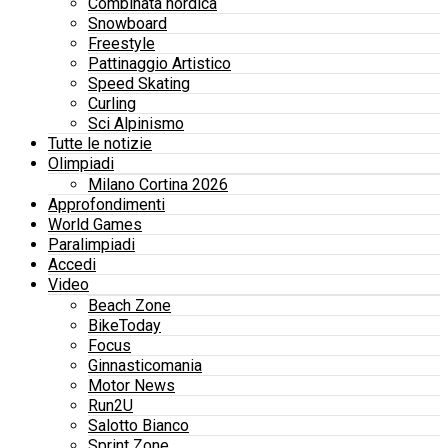
Combinata nordica
Snowboard
Freestyle
Pattinaggio Artistico
Speed Skating
Curling
Sci Alpinismo
Tutte le notizie
Olimpiadi
Milano Cortina 2026
Approfondimenti
World Games
Paralimpiadi
Accedi
Video
Beach Zone
BikeToday
Focus
Ginnasticomania
Motor News
Run2U
Salotto Bianco
Sprint Zone