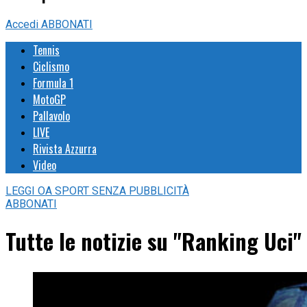
Accedi
ABBONATI
Tennis
Ciclismo
Formula 1
MotoGP
Pallavolo
LIVE
Rivista Azzurra
Video
LEGGI
OA SPORT
SENZA PUBBLICITÀ
ABBONATI
Tutte le notizie su "Ranking Uci"