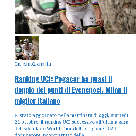
Ciclismo
2 anni fa
Ranking UCI: Pogacar ha quasi il
doppio dei punti di Evenepoel. Milan il
miglior italiano
E’ stato aggiornato nella mattinata di oggi, martedì
22 ottobre, il ranking UCI successivo all’ultima gara
del calendario World Tour della stagione 2024:
dominatore incontrastato della...