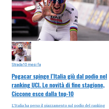
Strada
10 mesi fa
Pogacar spinge l’Italia giù dal podio nel
ranking UCI. Le novità di fine stagione,
Ciccone esce dalla top-10
L’Italia ha perso il piazzamento sul podio del ranking