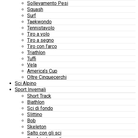
Sollevamento Pesi
Squash
Surf
Taekwondo
Tennistavolo
Tiro a volo
Tiro a segno
Tiro con l’arco
Triathlon
Tuffi
Vela
America’s Cup
Oltre Cinquecerchi
Sci Alpino
Sport Invernali
Short Track
Biathlon
Sci di fondo
Slittino
Bob
Skeleton
Salto con gli sci