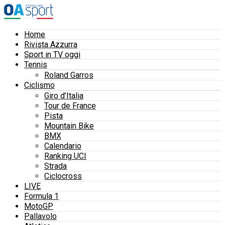
Home
Rivista Azzurra
Sport in TV oggi
Tennis
Roland Garros
Ciclismo
Giro d’Italia
Tour de France
Pista
Mountain Bike
BMX
Calendario
Ranking UCI
Strada
Ciclocross
LIVE
Formula 1
MotoGP
Pallavolo