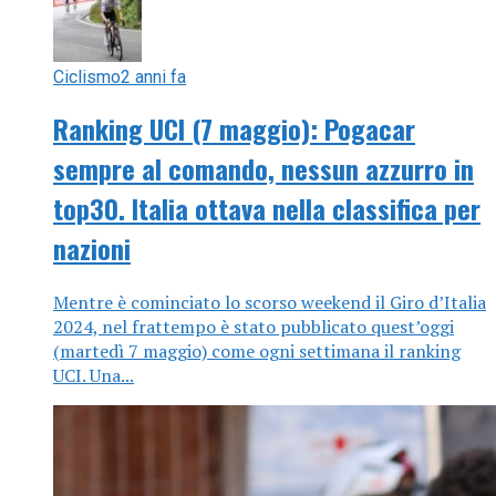
Ciclismo
2 anni fa
Ranking UCI (7 maggio): Pogacar
sempre al comando, nessun azzurro in
top30. Italia ottava nella classifica per
nazioni
Mentre è cominciato lo scorso weekend il Giro d’Italia
2024, nel frattempo è stato pubblicato quest’oggi
(martedì 7 maggio) come ogni settimana il ranking
UCI. Una...