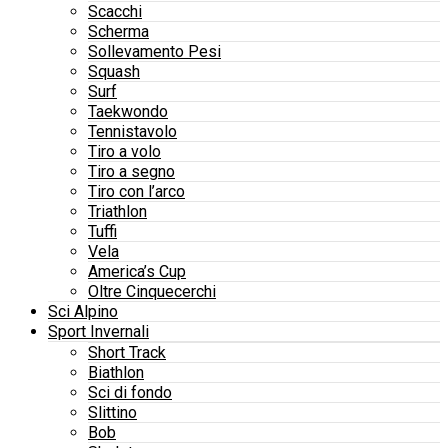
Scacchi
Scherma
Sollevamento Pesi
Squash
Surf
Taekwondo
Tennistavolo
Tiro a volo
Tiro a segno
Tiro con l’arco
Triathlon
Tuffi
Vela
America’s Cup
Oltre Cinquecerchi
Sci Alpino
Sport Invernali
Short Track
Biathlon
Sci di fondo
Slittino
Bob