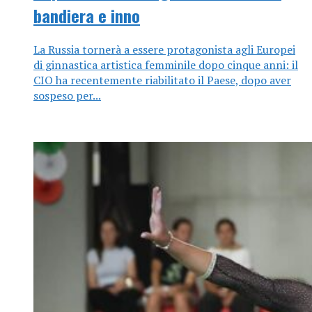
bandiera e inno
La Russia tornerà a essere protagonista agli Europei
di ginnastica artistica femminile dopo cinque anni: il
CIO ha recentemente riabilitato il Paese, dopo aver
sospeso per...