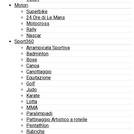
Motori
Superbike
24 Ore di Le Mans
Motocross
Rally
Nascar
Sport360
Arrampicata Sportiva
Badminton
Boxe
Canoa
Canottaggio
Equitazione
Golf
Judo
Karate
Lotta
MMA
Paralimpiadi
Pattinaggio Artistico a rotelle
Pentathlon
Rubriche