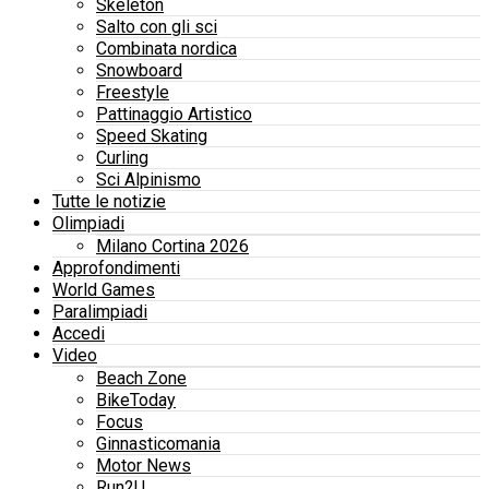
Skeleton
Salto con gli sci
Combinata nordica
Snowboard
Freestyle
Pattinaggio Artistico
Speed Skating
Curling
Sci Alpinismo
Tutte le notizie
Olimpiadi
Milano Cortina 2026
Approfondimenti
World Games
Paralimpiadi
Accedi
Video
Beach Zone
BikeToday
Focus
Ginnasticomania
Motor News
Run2U