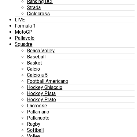
Ranking UCI
Strada
Ciclocross
LIVE
Formula 1
MotoGP
Pallavolo
Squadre
Beach Volley
Baseball
Basket
Calcio
Calcio a 5
Football Americano
Hockey Ghiaccio
Hockey Pista
Hockey Prato
Lacrosse
Pallamano
Pallanuoto
Rugby
Softball
Volley