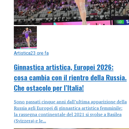
Artistica
23 ore fa
Ginnastica artistica, Europei 2026:
cosa cambia con il rientro della Russia.
Che ostacolo per l’Italia!
Sono passati cinque anni dall’ultima apparizione della
Russia agli Europei di ginnastica artistica femminile:
la rassegna continentale del 2021 si svolse a Basilea
(Svizzera) e le...