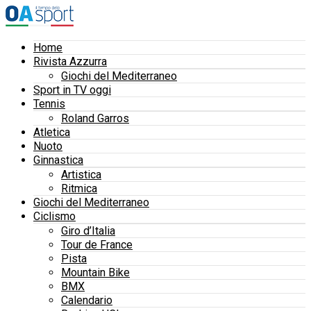
Home
Rivista Azzurra
Giochi del Mediterraneo
Sport in TV oggi
Tennis
Roland Garros
Atletica
Nuoto
Ginnastica
Artistica
Ritmica
Giochi del Mediterraneo
Ciclismo
Giro d’Italia
Tour de France
Pista
Mountain Bike
BMX
Calendario