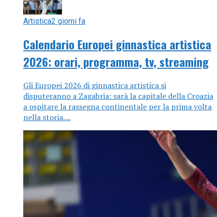
Artistica
2 giorni fa
Calendario Europei ginnastica artistica
2026: orari, programma, tv, streaming
Gli Europei 2026 di ginnastica artistica si
disputeranno a Zagabria: sarà la capitale della Croazia
a ospitare la rassegna continentale per la prima volta
nella storia....