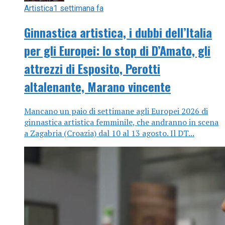
Artistica
1 settimana fa
Ginnastica artistica, i dubbi dell’Italia
per gli Europei: lo stop di D’Amato, gli
attrezzi di Esposito, Perotti
altalenante, Marano vincente
Mancano un paio di settimane agli Europei 2026 di
ginnastica artistica femminile, che andranno in scena
a Zagabria (Croazia) dal 10 al 13 agosto. Il DT...