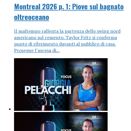
Montreal 2026 p. 1: Piove sul bagnato
oltreoceano
Il maltempo rallenta la partenza dello swing nord
americano sul cemento. Taylor Fritz si conferma
punto di riferimento davanti al pubblico di casa.
Prosegue l’ascesa di...