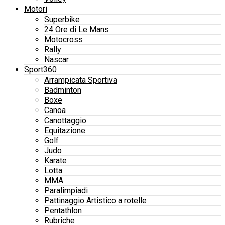
Motori
Superbike
24 Ore di Le Mans
Motocross
Rally
Nascar
Sport360
Arrampicata Sportiva
Badminton
Boxe
Canoa
Canottaggio
Equitazione
Golf
Judo
Karate
Lotta
MMA
Paralimpiadi
Pattinaggio Artistico a rotelle
Pentathlon
Rubriche