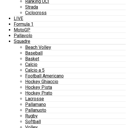
Ranking UCI
Strada
Ciclocross
LIVE
Formula 1
MotoGP
Pallavolo
Squadre
Beach Volley
Baseball
Basket
Calcio
Calcio a 5
Football Americano
Hockey Ghiaccio
Hockey Pista
Hockey Prato
Lacrosse
Pallamano
Pallanuoto
Rugby
Softball
Volley