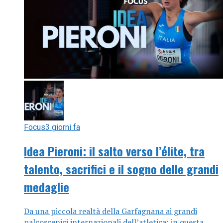
Focus
3 giorni fa
Idea Pieroni: il salto verso l’élite, tra
talento, sacrifici e il sogno delle grandi
medaglie
Da una piccola realtà della Garfagnana ai grandi
palcoscenici internazionali dell’atletica: in questa