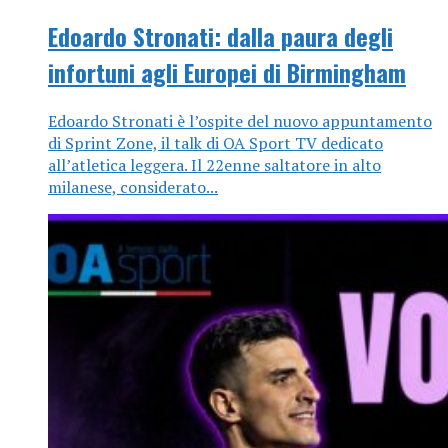
Edoardo Stronati: dalla paura degli
infortuni agli Europei di Birmingham
Edoardo Stronati è l’ospite del nuovo appuntamento
di Sprint Zone, il talk di OA Sport TV dedicato
all’atletica leggera. Il 22enne saltatore in alto
milanese, considerato...