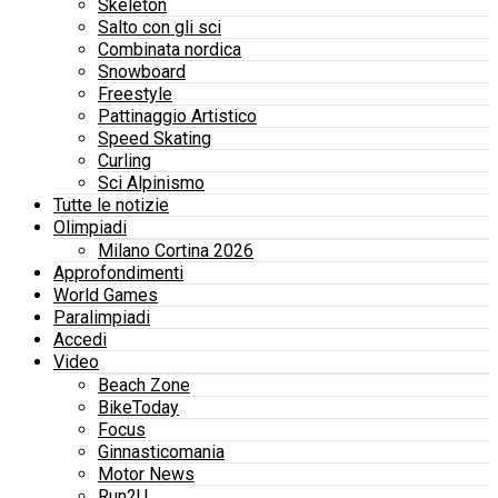
Skeleton
Salto con gli sci
Combinata nordica
Snowboard
Freestyle
Pattinaggio Artistico
Speed Skating
Curling
Sci Alpinismo
Tutte le notizie
Olimpiadi
Milano Cortina 2026
Approfondimenti
World Games
Paralimpiadi
Accedi
Video
Beach Zone
BikeToday
Focus
Ginnasticomania
Motor News
Run2U