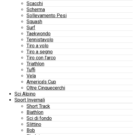
Scacchi
Scherma
Sollevamento Pesi
Squash
Surf
Taekwondo
Tennistavolo
Tiro a volo
Tiro a segno
Tiro con l’arco
Triathlon
Tuffi
Vela
America’s Cup
Oltre Cinquecerchi
Sci Alpino
Sport Invernali
Short Track
Biathlon
Sci di fondo
Slittino
Bob