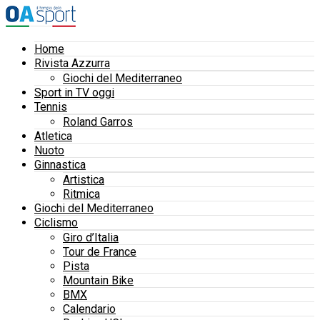
Home
Rivista Azzurra
Giochi del Mediterraneo
Sport in TV oggi
Tennis
Roland Garros
Atletica
Nuoto
Ginnastica
Artistica
Ritmica
Giochi del Mediterraneo
Ciclismo
Giro d’Italia
Tour de France
Pista
Mountain Bike
BMX
Calendario