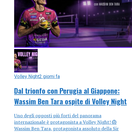
Volley Night
2 giorni fa
Dal trionfo con Perugia al Giappone:
Wassim Ben Tara ospite di Volley Night
Uno degli opposti più forti del panorama
internazionale è protagonista a Volley Night! 🏐
Wassim Ben Tara, protagonista assoluto della Sir