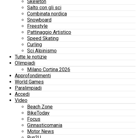
Skeleton
Salto con gli sci
Combinata nordica
Snowboard
Freestyle
Pattinaggio Artistico
Speed Skating
Curling
Sci Alpinismo
Tutte le notizie
Olimpiadi
Milano Cortina 2026
Approfondimenti
World Games
Paralimpiadi
Accedi
Video
Beach Zone
BikeToday
Focus
Ginnasticomania
Motor News
Run2U