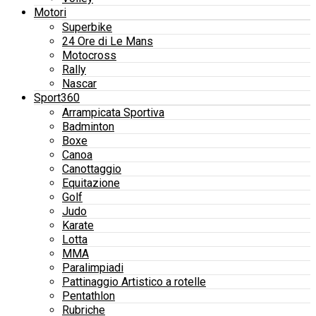
Motori
Superbike
24 Ore di Le Mans
Motocross
Rally
Nascar
Sport360
Arrampicata Sportiva
Badminton
Boxe
Canoa
Canottaggio
Equitazione
Golf
Judo
Karate
Lotta
MMA
Paralimpiadi
Pattinaggio Artistico a rotelle
Pentathlon
Rubriche