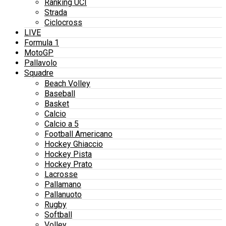
Ranking UCI
Strada
Ciclocross
LIVE
Formula 1
MotoGP
Pallavolo
Squadre
Beach Volley
Baseball
Basket
Calcio
Calcio a 5
Football Americano
Hockey Ghiaccio
Hockey Pista
Hockey Prato
Lacrosse
Pallamano
Pallanuoto
Rugby
Softball
Volley