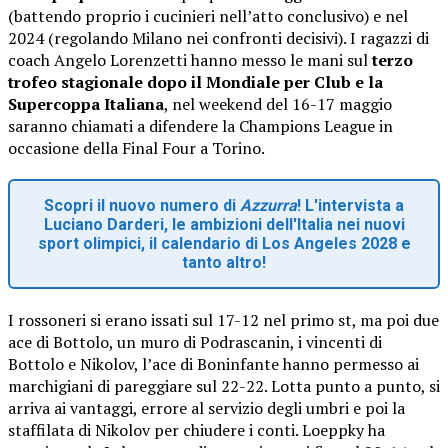
(battendo proprio i cucinieri nell’atto conclusivo) e nel
2024 (regolando Milano nei confronti decisivi). I ragazzi di
coach Angelo Lorenzetti hanno messo le mani sul
terzo
trofeo stagionale dopo il Mondiale per Club e la
Supercoppa Italiana
, nel weekend del 16-17 maggio
saranno chiamati a difendere la Champions League in
occasione della Final Four a Torino.
Scopri il nuovo numero di
Azzurra
! L'intervista a
Luciano Darderi, le ambizioni dell'Italia nei nuovi
sport olimpici, il calendario di Los Angeles 2028 e
tanto altro!
I rossoneri si erano issati sul 17-12 nel primo st, ma poi due
ace di Bottolo, un muro di Podrascanin, i vincenti di
Bottolo e Nikolov, l’ace di Boninfante hanno permesso ai
marchigiani di pareggiare sul 22-22. Lotta punto a punto, si
arriva ai vantaggi, errore al servizio degli umbri e poi la
staffilata di Nikolov per chiudere i conti. Loeppky ha