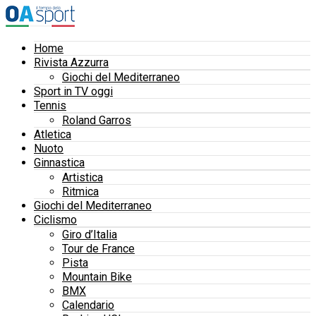
Home
Rivista Azzurra
Giochi del Mediterraneo
Sport in TV oggi
Tennis
Roland Garros
Atletica
Nuoto
Ginnastica
Artistica
Ritmica
Giochi del Mediterraneo
Ciclismo
Giro d’Italia
Tour de France
Pista
Mountain Bike
BMX
Calendario