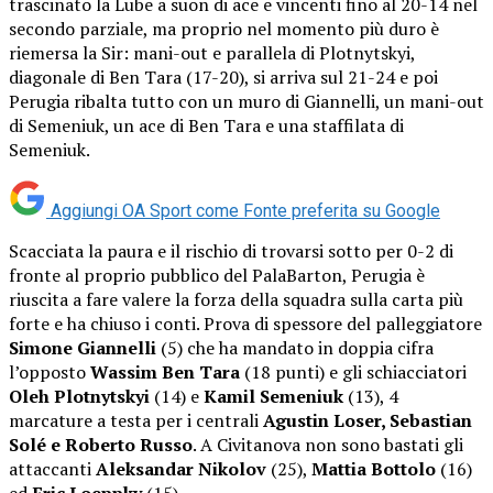
trascinato la Lube a suon di ace e vincenti fino al 20-14 nel
secondo parziale, ma proprio nel momento più duro è
riemersa la Sir: mani-out e parallela di Plotnytskyi,
diagonale di Ben Tara (17-20), si arriva sul 21-24 e poi
Perugia ribalta tutto con un muro di Giannelli, un mani-out
di Semeniuk, un ace di Ben Tara e una staffilata di
Semeniuk.
Aggiungi OA Sport come
Fonte preferita su Google
Scacciata la paura e il rischio di trovarsi sotto per 0-2 di
fronte al proprio pubblico del PalaBarton, Perugia è
riuscita a fare valere la forza della squadra sulla carta più
forte e ha chiuso i conti. Prova di spessore del palleggiatore
Simone Giannelli
(5) che ha mandato in doppia cifra
l’opposto
Wassim Ben Tara
(18 punti) e gli schiacciatori
Oleh Plotnytskyi
(14) e
Kamil Semeniuk
(13), 4
marcature a testa per i centrali
Agustin Loser, Sebastian
Solé e Roberto Russo
. A Civitanova non sono bastati gli
attaccanti
Aleksandar Nikolov
(25),
Mattia Bottolo
(16)
ed
Eric Loeppky
(15).