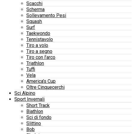
Scacchi
Scherma
Sollevamento Pesi
Squash
Surf
Taekwondo
Tennistavolo
Tiro a volo
Tiro a segno
Tiro con l’arco
Triathlon
Tuffi
Vela
America’s Cup
Oltre Cinquecerchi
Sci Alpino
Sport Invernali
Short Track
Biathlon
Sci di fondo
Slittino
Bob