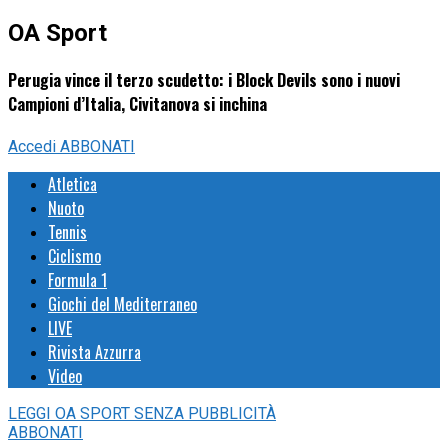
OA Sport
Perugia vince il terzo scudetto: i Block Devils sono i nuovi
Campioni d’Italia, Civitanova si inchina
Accedi
ABBONATI
Atletica
Nuoto
Tennis
Ciclismo
Formula 1
Giochi del Mediterraneo
LIVE
Rivista Azzurra
Video
LEGGI
OA SPORT
SENZA PUBBLICITÀ
ABBONATI