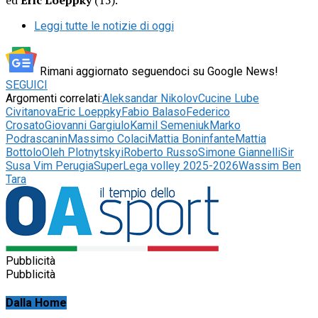
Leggi tutte le notizie di oggi
Rimani aggiornato seguendoci su Google News!
SEGUICI
Argomenti correlati:
Aleksandar Nikolov
Cucine Lube
Civitanova
Eric Loeppky
Fabio Balaso
Federico
Crosato
Giovanni Gargiulo
Kamil Semeniuk
Marko
Podrascanin
Massimo Colaci
Mattia Boninfante
Mattia
Bottolo
Oleh Plotnytskyi
Roberto Russo
Simone Giannelli
Sir
Susa Vim Perugia
SuperLega volley 2025-2026
Wassim Ben
Tara
Pubblicità
Pubblicità
Dalla Home