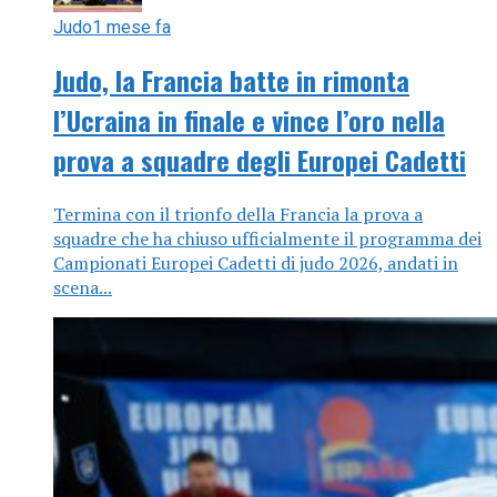
Judo
1 mese fa
Judo, la Francia batte in rimonta
l’Ucraina in finale e vince l’oro nella
prova a squadre degli Europei Cadetti
Termina con il trionfo della Francia la prova a
squadre che ha chiuso ufficialmente il programma dei
Campionati Europei Cadetti di judo 2026, andati in
scena...