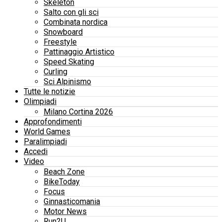
Skeleton
Salto con gli sci
Combinata nordica
Snowboard
Freestyle
Pattinaggio Artistico
Speed Skating
Curling
Sci Alpinismo
Tutte le notizie
Olimpiadi
Milano Cortina 2026
Approfondimenti
World Games
Paralimpiadi
Accedi
Video
Beach Zone
BikeToday
Focus
Ginnasticomania
Motor News
Run2U