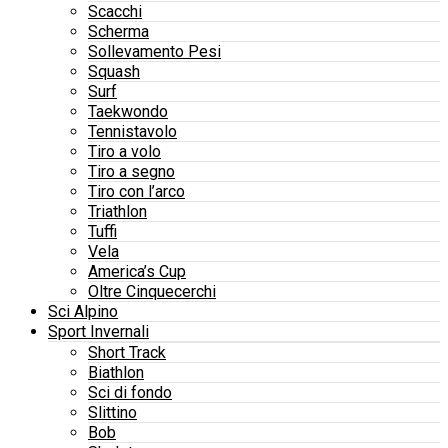
Scacchi
Scherma
Sollevamento Pesi
Squash
Surf
Taekwondo
Tennistavolo
Tiro a volo
Tiro a segno
Tiro con l’arco
Triathlon
Tuffi
Vela
America’s Cup
Oltre Cinquecerchi
Sci Alpino
Sport Invernali
Short Track
Biathlon
Sci di fondo
Slittino
Bob