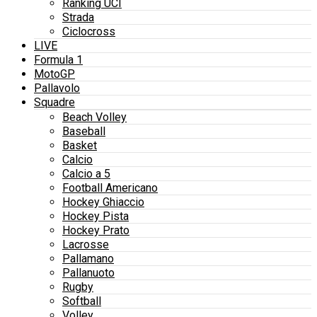
Ranking UCI
Strada
Ciclocross
LIVE
Formula 1
MotoGP
Pallavolo
Squadre
Beach Volley
Baseball
Basket
Calcio
Calcio a 5
Football Americano
Hockey Ghiaccio
Hockey Pista
Hockey Prato
Lacrosse
Pallamano
Pallanuoto
Rugby
Softball
Volley