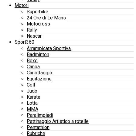
Motori
Superbike
24 Ore di Le Mans
Motocross
Rally
Nascar
Sport360
Arrampicata Sportiva
Badminton
Boxe
Canoa
Canottaggio
Equitazione
Golf
Judo
Karate
Lotta
MMA
Paralimpiadi
Pattinaggio Artistico a rotelle
Pentathlon
Rubriche