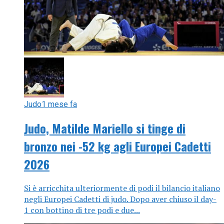
Judo
1 mese fa
Judo, Matilde Mariello si tinge di
bronzo nei -52 kg agli Europei Cadetti
2026
Si è arricchita ulteriormente di podi il bilancio italiano
negli Europei Cadetti di judo. Dopo aver chiuso il day-
1 con bottino di tre podi e due...