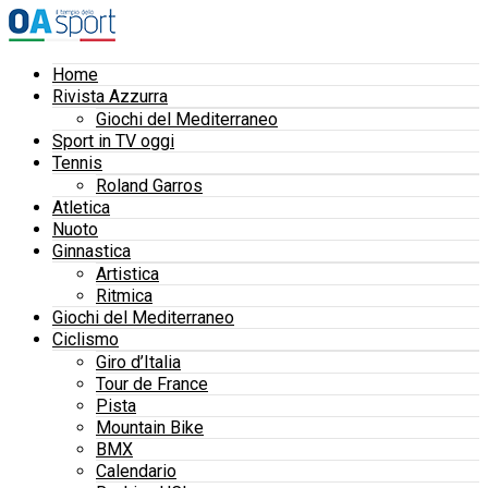
Home
Rivista Azzurra
Giochi del Mediterraneo
Sport in TV oggi
Tennis
Roland Garros
Atletica
Nuoto
Ginnastica
Artistica
Ritmica
Giochi del Mediterraneo
Ciclismo
Giro d’Italia
Tour de France
Pista
Mountain Bike
BMX
Calendario