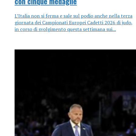
con cinque medaglie
L’Italia non si ferma e sale sul podio anche nella terza
giornata dei Campionati Europei Cadetti 2026 di judo,
in corso di svolgimento questa settimana sui...