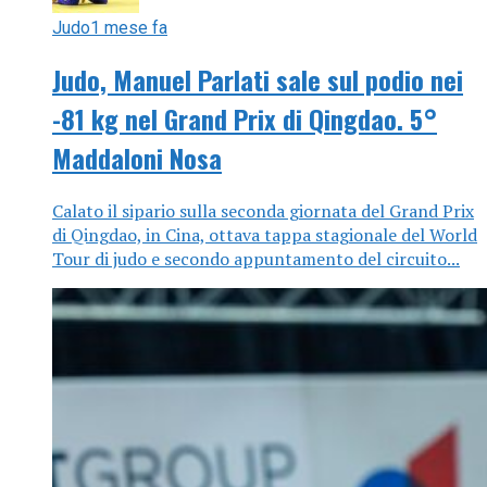
Judo
1 mese fa
Judo, Manuel Parlati sale sul podio nei
-81 kg nel Grand Prix di Qingdao. 5°
Maddaloni Nosa
Calato il sipario sulla seconda giornata del Grand Prix
di Qingdao, in Cina, ottava tappa stagionale del World
Tour di judo e secondo appuntamento del circuito...