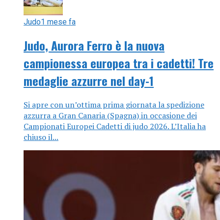
Judo
1 mese fa
Judo, Aurora Ferro è la nuova
campionessa europea tra i cadetti! Tre
medaglie azzurre nel day-1
Si apre con un’ottima prima giornata la spedizione
azzurra a Gran Canaria (Spagna) in occasione dei
Campionati Europei Cadetti di judo 2026. L’Italia ha
chiuso il...