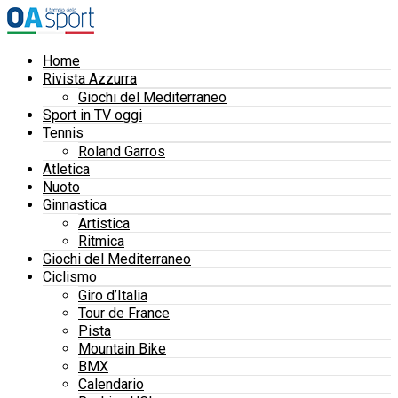
Home
Rivista Azzurra
Giochi del Mediterraneo
Sport in TV oggi
Tennis
Roland Garros
Atletica
Nuoto
Ginnastica
Artistica
Ritmica
Giochi del Mediterraneo
Ciclismo
Giro d’Italia
Tour de France
Pista
Mountain Bike
BMX
Calendario