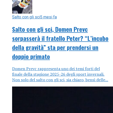
Salto con gli sci
5 mesi fa
Salto con gli sci, Domen Prevc
sorpasserà il fratello Peter? “L’incubo
della gravità” sta per prendersi un
doppio primato
Domen Prevc rappresenta uno dei temi forti del
finale della stagione 2025-26 degli sport invernali.
Non solo del salto con gli sci, sia chiaro, bensì delle...