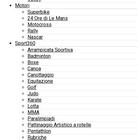
Motori
Superbike
24 Ore di Le Mans
Motocross
Rally
Nascar
Sport360
Arrampicata Sportiva
Badminton
Boxe
Canoa
Canottaggio
Equitazione
Golf
Judo
Karate
Lotta
MMA
Paralimpiadi
Pattinaggio Artistico a rotelle
Pentathlon
Rubriche