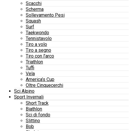
Scacchi
Scherma
Sollevamento Pesi
Squash
Surf
Taekwondo
Tennistavolo
Tiro a volo
Tiro a segno
Tiro con l’arco
Triathlon
Tuffi
Vela
America’s Cup
Oltre Cinquecerchi
Sci Alpino
Sport Invernali
Short Track
Biathlon
Sci di fondo
Slittino
Bob