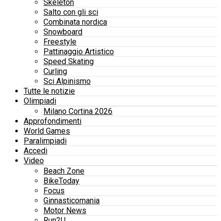
Skeleton
Salto con gli sci
Combinata nordica
Snowboard
Freestyle
Pattinaggio Artistico
Speed Skating
Curling
Sci Alpinismo
Tutte le notizie
Olimpiadi
Milano Cortina 2026
Approfondimenti
World Games
Paralimpiadi
Accedi
Video
Beach Zone
BikeToday
Focus
Ginnasticomania
Motor News
Run2U