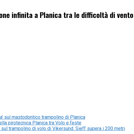
one infinita a Planica tra le difficoltà di vent
lta’ sul mastodontico trampolino di Planica
ella pirotecnica Planica tra Volo e feste
a sul trampolino di volo di Vikersund. Sieff supera i 200 metri