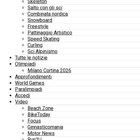
Skeleton
Salto con gli sci
Combinata nordica
Snowboard
Freestyle
Pattinaggio Artistico
Speed Skating
Curling
Sci Alpinismo
Tutte le notizie
Olimpiadi
Milano Cortina 2026
Approfondimenti
World Games
Paralimpiadi
Accedi
Video
Beach Zone
BikeToday
Focus
Ginnasticomania
Motor News
Run2U