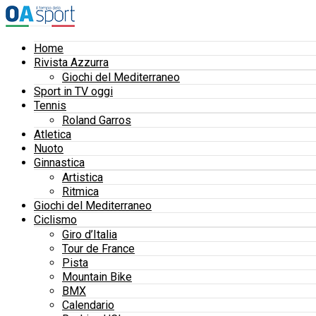
Home
Rivista Azzurra
Giochi del Mediterraneo
Sport in TV oggi
Tennis
Roland Garros
Atletica
Nuoto
Ginnastica
Artistica
Ritmica
Giochi del Mediterraneo
Ciclismo
Giro d’Italia
Tour de France
Pista
Mountain Bike
BMX
Calendario