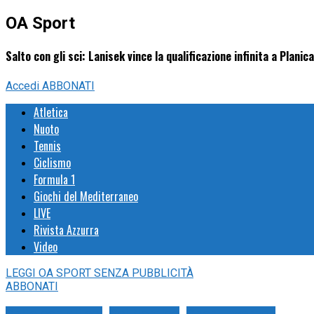
OA Sport
Salto con gli sci: Lanisek vince la qualificazione infinita a Planica
Accedi
ABBONATI
Atletica
Nuoto
Tennis
Ciclismo
Formula 1
Giochi del Mediterraneo
LIVE
Rivista Azzurra
Video
LEGGI
OA SPORT
SENZA PUBBLICITÀ
ABBONATI