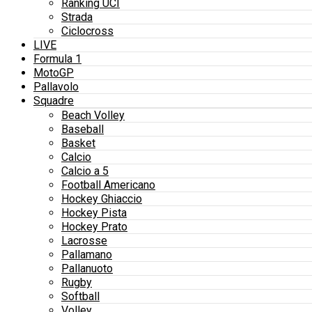
Ranking UCI
Strada
Ciclocross
LIVE
Formula 1
MotoGP
Pallavolo
Squadre
Beach Volley
Baseball
Basket
Calcio
Calcio a 5
Football Americano
Hockey Ghiaccio
Hockey Pista
Hockey Prato
Lacrosse
Pallamano
Pallanuoto
Rugby
Softball
Volley