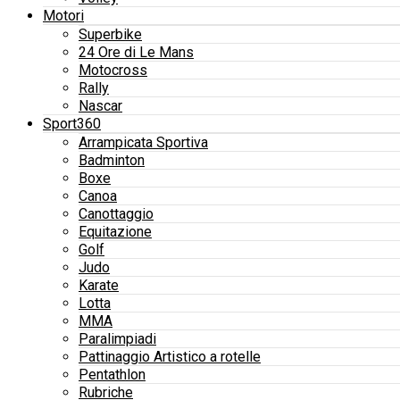
Motori
Superbike
24 Ore di Le Mans
Motocross
Rally
Nascar
Sport360
Arrampicata Sportiva
Badminton
Boxe
Canoa
Canottaggio
Equitazione
Golf
Judo
Karate
Lotta
MMA
Paralimpiadi
Pattinaggio Artistico a rotelle
Pentathlon
Rubriche