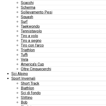
Scacchi
Scherma
Sollevamento Pesi
Squash
Surf
Taekwondo
Tennistavolo
Tiro a volo
Tiro a segno
Tiro con l’arco
Triathlon
Tuffi
Vela
America’s Cup
Oltre Cinquecerchi
Sci Alpino
Sport Invernali
Short Track
Biathlon
Sci di fondo
Slittino
Bob