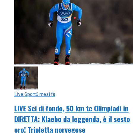
Live Sport
6 mesi fa
LIVE Sci di fondo, 50 km tc Olimpiadi in
DIRETTA: Klaebo da leggenda, è il sesto
oro! Tripletta norvegese