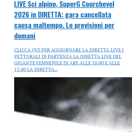
LIVE Sci alpino, SuperG Courchevel
2026 in DIRETTA: gara cancellata
causa maltempo. Le previsioni per
domani
CLICCA QUI PER AGGIORNARE LA DIRETTA LIVE I
PETTORALI DI PARTENZA LA DIRETTA LIVE DEL
GIGANTE FEMMINILE DI ARE ALLE 10.00 E ALLE
13.00 LA DIRETTA...