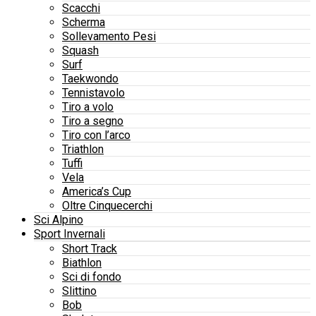
Scacchi
Scherma
Sollevamento Pesi
Squash
Surf
Taekwondo
Tennistavolo
Tiro a volo
Tiro a segno
Tiro con l’arco
Triathlon
Tuffi
Vela
America’s Cup
Oltre Cinquecerchi
Sci Alpino
Sport Invernali
Short Track
Biathlon
Sci di fondo
Slittino
Bob