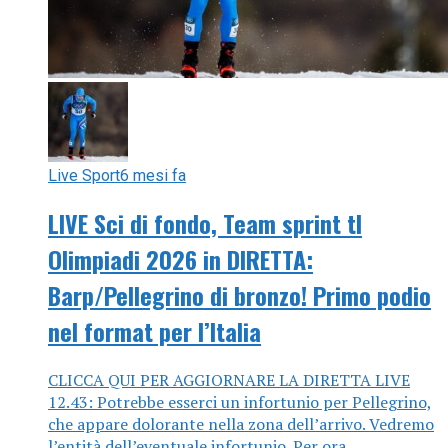
Live Sport
6 mesi fa
LIVE Sci di fondo, Team sprint tl
Olimpiadi 2026 in DIRETTA:
Barp/Pellegrino di bronzo! Primo podio
nel format per l’Italia
CLICCA QUI PER AGGIORNARE LA DIRETTA LIVE
12.43: Potrebbe esserci un infortunio per Pellegrino,
che appare dolorante nella zona dell’arrivo. Vedremo
l’entità dell’eventuale infortunio. Per ora...