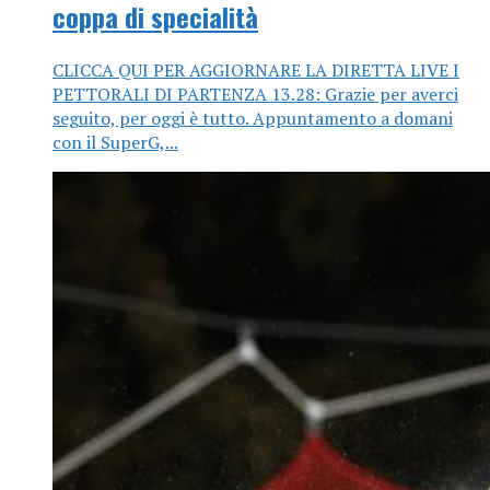
coppa di specialità
CLICCA QUI PER AGGIORNARE LA DIRETTA LIVE I
PETTORALI DI PARTENZA 13.28: Grazie per averci
seguito, per oggi è tutto. Appuntamento a domani
con il SuperG,...