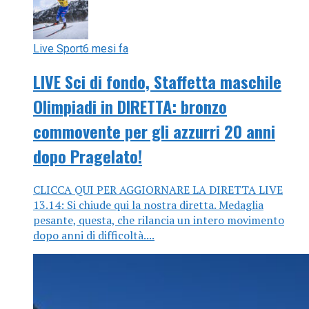
Live Sport
6 mesi fa
LIVE Sci di fondo, Staffetta maschile
Olimpiadi in DIRETTA: bronzo
commovente per gli azzurri 20 anni
dopo Pragelato!
CLICCA QUI PER AGGIORNARE LA DIRETTA LIVE
13.14: Si chiude qui la nostra diretta. Medaglia
pesante, questa, che rilancia un intero movimento
dopo anni di difficoltà....