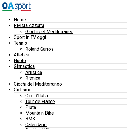
Home
Rivista Azzurra
Giochi del Mediterraneo
Sport in TV oggi
Tennis
Roland Garros
Atletica
Nuoto
Ginnastica
Artistica
Ritmica
Giochi del Mediterraneo
Ciclismo
Giro d’Italia
Tour de France
Pista
Mountain Bike
BMX
Calendario