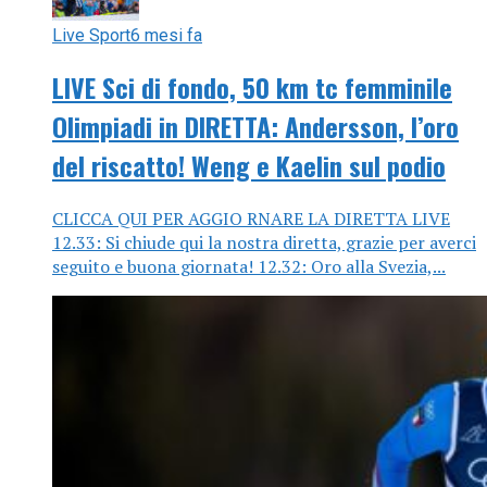
Live Sport
6 mesi fa
LIVE Sci di fondo, 50 km tc femminile
Olimpiadi in DIRETTA: Andersson, l’oro
del riscatto! Weng e Kaelin sul podio
CLICCA QUI PER AGGIO RNARE LA DIRETTA LIVE
12.33: Si chiude qui la nostra diretta, grazie per averci
seguito e buona giornata! 12.32: Oro alla Svezia,...