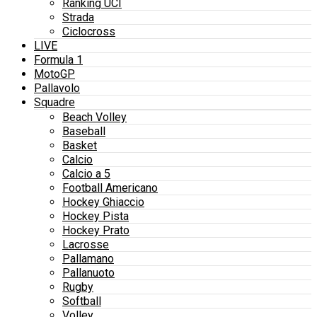
Ranking UCI
Strada
Ciclocross
LIVE
Formula 1
MotoGP
Pallavolo
Squadre
Beach Volley
Baseball
Basket
Calcio
Calcio a 5
Football Americano
Hockey Ghiaccio
Hockey Pista
Hockey Prato
Lacrosse
Pallamano
Pallanuoto
Rugby
Softball
Volley