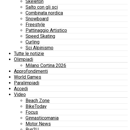
Skeleton
Salto con gli sci
Combinata nordica
Snowboard
Freestyle
Pattinaggio Artistico
Speed Skating
Curling
Sci Alpinismo
Tutte le notizie
Olimpiadi
Milano Cortina 2026
Approfondimenti
World Games
Paralimpiadi
Accedi
Video
Beach Zone
BikeToday
Focus
Ginnasticomania
Motor News
Run2U