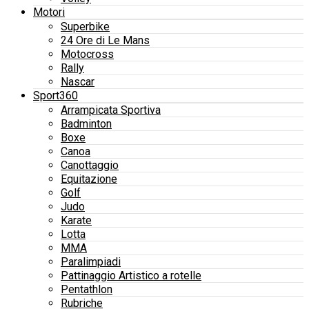
Motori
Superbike
24 Ore di Le Mans
Motocross
Rally
Nascar
Sport360
Arrampicata Sportiva
Badminton
Boxe
Canoa
Canottaggio
Equitazione
Golf
Judo
Karate
Lotta
MMA
Paralimpiadi
Pattinaggio Artistico a rotelle
Pentathlon
Rubriche