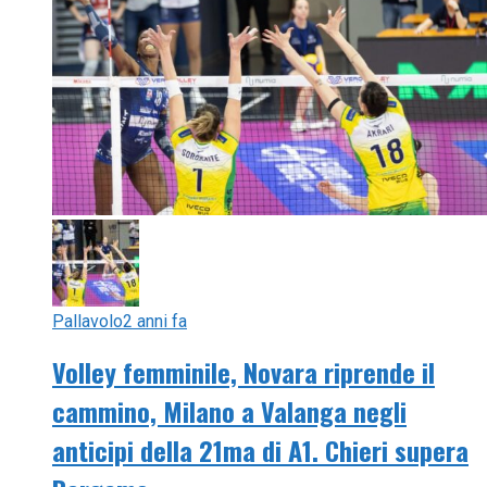
Pallavolo
2 anni fa
Volley femminile, Novara riprende il
cammino, Milano a Valanga negli
anticipi della 21ma di A1. Chieri supera