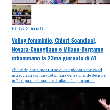
Pallavolo
1 anno fa
Volley femminile, Chieri-Scandicci,
Novara-Conegliano e Milano-Bergamo
infiammano la 23ma giornata di A1
Che sfide, che super turno di campionato che va ad
intrecciarsi con una settimana densa di sfide decisive
in Europa per le squadre italiane. La giornata...