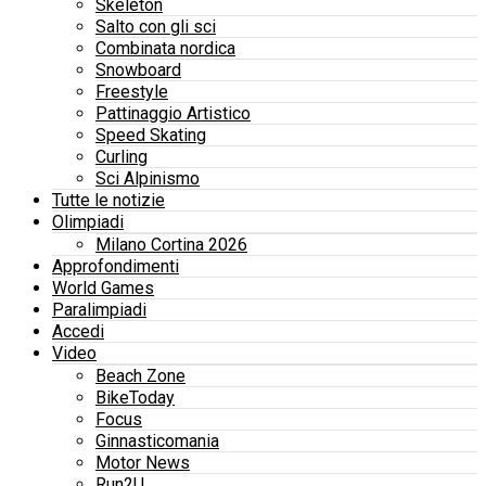
Skeleton
Salto con gli sci
Combinata nordica
Snowboard
Freestyle
Pattinaggio Artistico
Speed Skating
Curling
Sci Alpinismo
Tutte le notizie
Olimpiadi
Milano Cortina 2026
Approfondimenti
World Games
Paralimpiadi
Accedi
Video
Beach Zone
BikeToday
Focus
Ginnasticomania
Motor News
Run2U