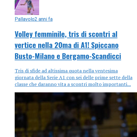
Pallavolo
2 anni fa
Volley femminile, tris di scontri al
vertice nella 20ma di A1! Spiccano
Busto-Milano e Bergamo-Scandicci
Tris di sfide ad altissima quota nella ventesima
giornata della Serie A1 con sei delle prime sette della
classe che daranno vita a scontri molto importanti...