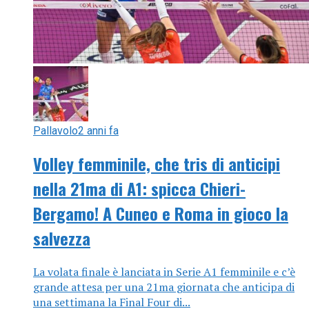
Pallavolo
2 anni fa
Volley femminile, che tris di anticipi
nella 21ma di A1: spicca Chieri-
Bergamo! A Cuneo e Roma in gioco la
salvezza
La volata finale è lanciata in Serie A1 femminile e c’è
grande attesa per una 21ma giornata che anticipa di
una settimana la Final Four di...