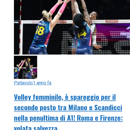
Pallavolo
1 anno fa
Volley femminile, è spareggio per il
secondo posto tra Milano e Scandicci
nella penultima di A1! Roma e Firenze:
volata salvezza