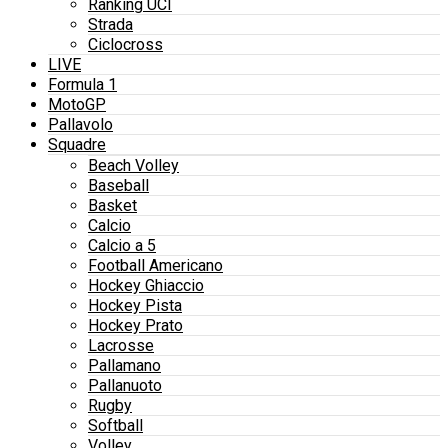
Ranking UCI
Strada
Ciclocross
LIVE
Formula 1
MotoGP
Pallavolo
Squadre
Beach Volley
Baseball
Basket
Calcio
Calcio a 5
Football Americano
Hockey Ghiaccio
Hockey Pista
Hockey Prato
Lacrosse
Pallamano
Pallanuoto
Rugby
Softball
Volley