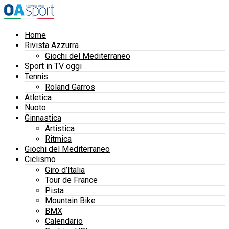
Home
Rivista Azzurra
Giochi del Mediterraneo
Sport in TV oggi
Tennis
Roland Garros
Atletica
Nuoto
Ginnastica
Artistica
Ritmica
Giochi del Mediterraneo
Ciclismo
Giro d’Italia
Tour de France
Pista
Mountain Bike
BMX
Calendario