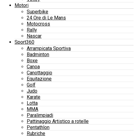
Motori
Superbike
24 Ore di Le Mans
Motocross
Rally
Nascar
Sport360
Arrampicata Sportiva
Badminton
Boxe
Canoa
Canottaggio
Equitazione
Golf
Judo
Karate
Lotta
MMA
Paralimpiadi
Pattinaggio Artistico a rotelle
Pentathlon
Rubriche