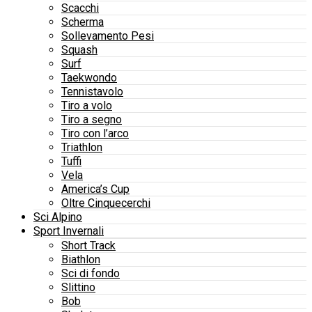
Scacchi
Scherma
Sollevamento Pesi
Squash
Surf
Taekwondo
Tennistavolo
Tiro a volo
Tiro a segno
Tiro con l’arco
Triathlon
Tuffi
Vela
America’s Cup
Oltre Cinquecerchi
Sci Alpino
Sport Invernali
Short Track
Biathlon
Sci di fondo
Slittino
Bob