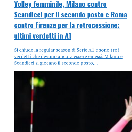
Volley femminile, Milano contro
Scandicci per il secondo posto e Roma
contro Firenze per la retrocessione:
ultimi verdetti in A1
Si chiude la regular season di Serie A1 e sono tre i
verdetti che devono ancora essere emessi. Milano e
Scandicci si giocano il secondo posto,...