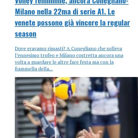
Milano nella 22ma di serie A1. Le
venete possono già vincere la regular
season
Dove eravamo rimasti? A Conegliano che solleva
l’ennesimo trofeo e Milano costretta ancora una
volta a guardare le altre fare festa ma con la
fiammella della...