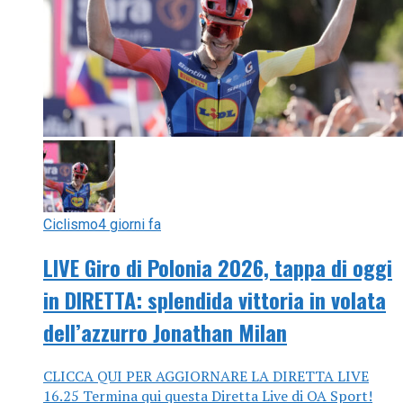
Ciclismo
4 giorni fa
LIVE Giro di Polonia 2026, tappa di oggi
in DIRETTA: splendida vittoria in volata
dell’azzurro Jonathan Milan
CLICCA QUI PER AGGIORNARE LA DIRETTA LIVE
16.25 Termina qui questa Diretta Live di OA Sport!