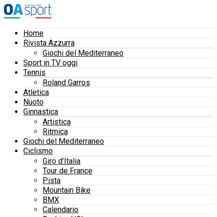
Home
Rivista Azzurra
Giochi del Mediterraneo
Sport in TV oggi
Tennis
Roland Garros
Atletica
Nuoto
Ginnastica
Artistica
Ritmica
Giochi del Mediterraneo
Ciclismo
Giro d’Italia
Tour de France
Pista
Mountain Bike
BMX
Calendario