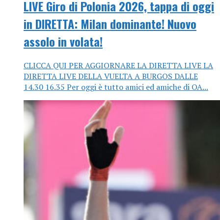
LIVE Giro di Polonia 2026, tappa di oggi
in DIRETTA: Milan dominante! Nuovo
assolo in volata!
CLICCA QUI PER AGGIORNARE LA DIRETTA LIVE LA
DIRETTA LIVE DELLA VUELTA A BURGOS DALLE
14.30 16.35 Per oggi è tutto amici ed amiche di OA...