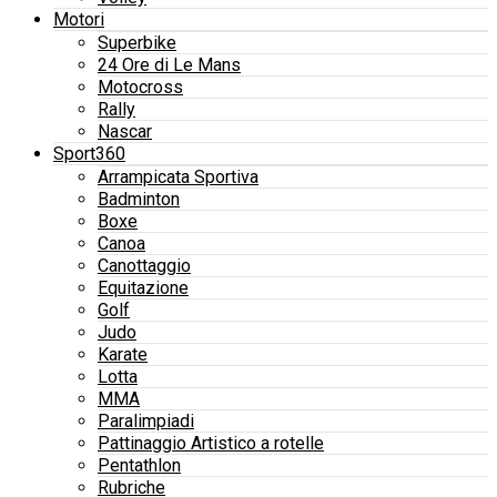
Motori
Superbike
24 Ore di Le Mans
Motocross
Rally
Nascar
Sport360
Arrampicata Sportiva
Badminton
Boxe
Canoa
Canottaggio
Equitazione
Golf
Judo
Karate
Lotta
MMA
Paralimpiadi
Pattinaggio Artistico a rotelle
Pentathlon
Rubriche