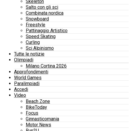
Skeleton
Salto con gli sci
Combinata nordica
Snowboard
Freestyle
Pattinaggio Artistico
Speed Skating
Curling
Sci Alpinismo
Tutte le notizie
Olimpiadi
Milano Cortina 2026
Approfondimenti
World Games
Paralimpiadi
Accedi
Video
Beach Zone
BikeToday
Focus
Ginnasticomania
Motor News
Run2U