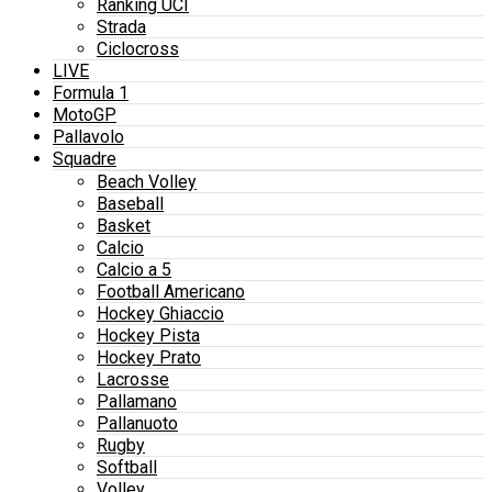
Ranking UCI
Strada
Ciclocross
LIVE
Formula 1
MotoGP
Pallavolo
Squadre
Beach Volley
Baseball
Basket
Calcio
Calcio a 5
Football Americano
Hockey Ghiaccio
Hockey Pista
Hockey Prato
Lacrosse
Pallamano
Pallanuoto
Rugby
Softball
Volley