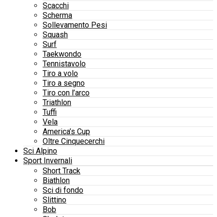
Scacchi
Scherma
Sollevamento Pesi
Squash
Surf
Taekwondo
Tennistavolo
Tiro a volo
Tiro a segno
Tiro con l’arco
Triathlon
Tuffi
Vela
America’s Cup
Oltre Cinquecerchi
Sci Alpino
Sport Invernali
Short Track
Biathlon
Sci di fondo
Slittino
Bob