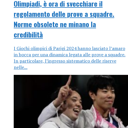
Olimpiadi, è ora di svecchiare il
regolamento delle prove a squadre.
Norme obsolete ne minano la
credibilità
I Giochi olimpici di Parigi 2024 hanno lasciato l’amaro
in bocca per una dinamica legata alle prove a squadre.
In particolare, l’ingresso sistematico delle riserve
nelle...