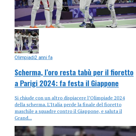
Olimpiadi
2 anni fa
Scherma, l’oro resta tabù per il fioretto
a Parigi 2024: fa festa il Giappone
Si chiude con un altro dispiacere l’Olimpiade 2024
della scherma. L’Italia perde la finale del fioretto
maschile a squadre contro il Giappone, e saluta il
Grand...