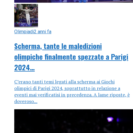
Olimpiadi
2 anni fa
Scherma, tante le maledizioni
olimpiche finalmente spezzate a Parigi
2024…
C’erano tanti temi legati alla scherma ai Giochi
olimpici di Parigi 2024, soprattutto in relazione a
eventi mai verificatisi in precedenza. A lame riposte, è
doveroso...