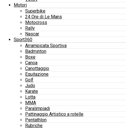
Motori
Superbike
24 Ore di Le Mans
Motocross
Rally
Nascar
Sport360
Arrampicata Sportiva
Badminton
Boxe
Canoa
Canottaggio
Equitazione
Golf
Judo
Karate
Lotta
MMA
Paralimpiadi
Pattinaggio Artistico a rotelle
Pentathlon
Rubriche