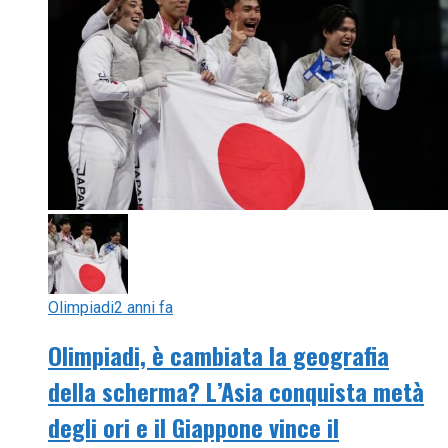
Olimpiadi
2 anni fa
Olimpiadi, è cambiata la geografia
della scherma? L’Asia conquista metà
degli ori e il Giappone vince il