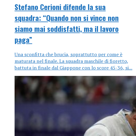
Stefano Cerioni difende la sua
squadra: “Quando non si vince non
siamo mai soddisfatti, ma il lavoro
paga”
Una sconfitta che brucia, soprattutto per come è
maturata nel finale. La squadra maschile di fioretto,
battuta in finale dal Giappone con lo score 45-36, si...