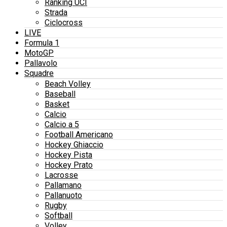
Ranking UCI
Strada
Ciclocross
LIVE
Formula 1
MotoGP
Pallavolo
Squadre
Beach Volley
Baseball
Basket
Calcio
Calcio a 5
Football Americano
Hockey Ghiaccio
Hockey Pista
Hockey Prato
Lacrosse
Pallamano
Pallanuoto
Rugby
Softball
Volley