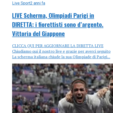
Live Sport
2 anni fa
LIVE Scherma, Olimpiadi Parigi in
DIRETTA: i fiorettisti sono d’argento.
Vittoria del Giappone
CLICCA QUI PER AGGIORNARE LA DIRETTA LIVE
Chiudiamo qui il nostro live e grazie per averci seguito
La scherma italiana chiude la sua Olimpiade di Parigi...