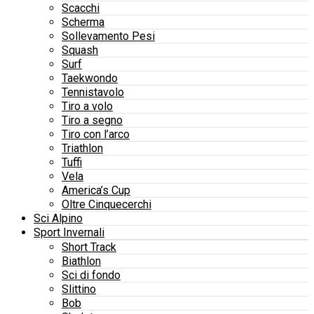
Scacchi
Scherma
Sollevamento Pesi
Squash
Surf
Taekwondo
Tennistavolo
Tiro a volo
Tiro a segno
Tiro con l’arco
Triathlon
Tuffi
Vela
America’s Cup
Oltre Cinquecerchi
Sci Alpino
Sport Invernali
Short Track
Biathlon
Sci di fondo
Slittino
Bob