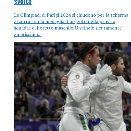
svolta
Le Olimpiadi di Parigi 2024 si chiudono per la scherma
azzurra con la medaglia d’argento nella prova a
squadre di fioretto maschile. Un finale sicuramente
amarissimo...