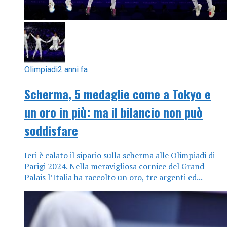
Olimpiadi
2 anni fa
Scherma, 5 medaglie come a Tokyo e
un oro in più: ma il bilancio non può
soddisfare
Ieri è calato il sipario sulla scherma alle Olimpiadi di
Parigi 2024. Nella meravigliosa cornice del Grand
Palais l’Italia ha raccolto un oro, tre argenti ed...