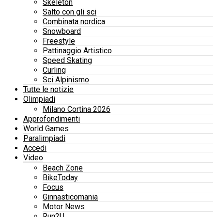
Skeleton
Salto con gli sci
Combinata nordica
Snowboard
Freestyle
Pattinaggio Artistico
Speed Skating
Curling
Sci Alpinismo
Tutte le notizie
Olimpiadi
Milano Cortina 2026
Approfondimenti
World Games
Paralimpiadi
Accedi
Video
Beach Zone
BikeToday
Focus
Ginnasticomania
Motor News
Run2U