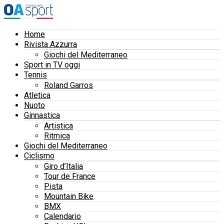
Home
Rivista Azzurra
Giochi del Mediterraneo
Sport in TV oggi
Tennis
Roland Garros
Atletica
Nuoto
Ginnastica
Artistica
Ritmica
Giochi del Mediterraneo
Ciclismo
Giro d’Italia
Tour de France
Pista
Mountain Bike
BMX
Calendario