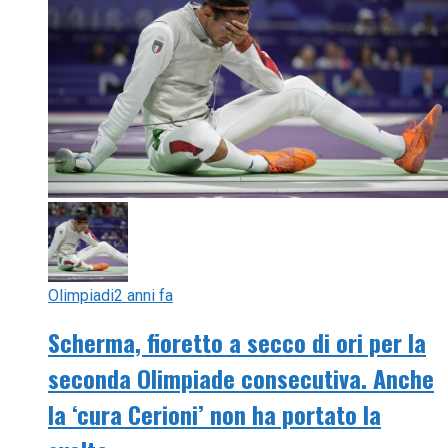
Olimpiadi
2 anni fa
Scherma, fioretto a secco di ori per la
seconda Olimpiade consecutiva. Anche
la ‘cura Cerioni’ non ha portato la