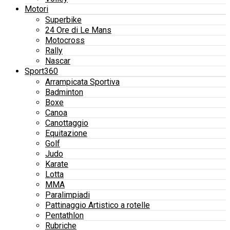
Motori
Superbike
24 Ore di Le Mans
Motocross
Rally
Nascar
Sport360
Arrampicata Sportiva
Badminton
Boxe
Canoa
Canottaggio
Equitazione
Golf
Judo
Karate
Lotta
MMA
Paralimpiadi
Pattinaggio Artistico a rotelle
Pentathlon
Rubriche