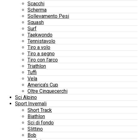
Scacchi
Scherma
Sollevamento Pesi
Squash
Surf
Taekwondo
Tennistavolo
Tiro a volo
Tiro a segno
Tiro con l’arco
Triathlon
Tuffi
Vela
America’s Cup
Oltre Cinquecerchi
Sci Alpino
Sport Invernali
Short Track
Biathlon
Sci di fondo
Slittino
Bob