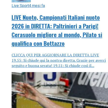
Live Sport
4 mesi fa
LIVE Nuoto, Campionati Italiani nuoto
2026 in DIRETTA: Paltrinieri a Parigi!
Cerasuolo migliore al mondo, Pilato si
qualifica con Bottazzo
CLICCA QUI PER AGGIORNARE LA DIRETTA LIVE
19.55: Si chiude qui la nostra diretta. Grazie per averci
seguito e buona serata! 19.51: Si chiude così il...