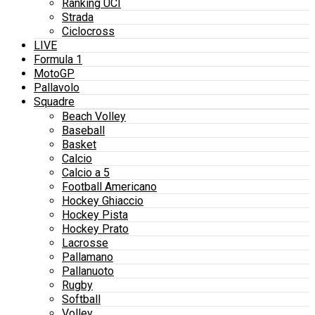
Ranking UCI
Strada
Ciclocross
LIVE
Formula 1
MotoGP
Pallavolo
Squadre
Beach Volley
Baseball
Basket
Calcio
Calcio a 5
Football Americano
Hockey Ghiaccio
Hockey Pista
Hockey Prato
Lacrosse
Pallamano
Pallanuoto
Rugby
Softball
Volley