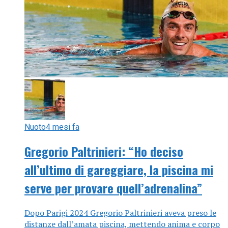
Nuoto
4 mesi fa
Gregorio Paltrinieri: “Ho deciso
all’ultimo di gareggiare, la piscina mi
serve per provare quell’adrenalina”
Dopo Parigi 2024 Gregorio Paltrinieri aveva preso le
distanze dall’amata piscina, mettendo anima e corpo