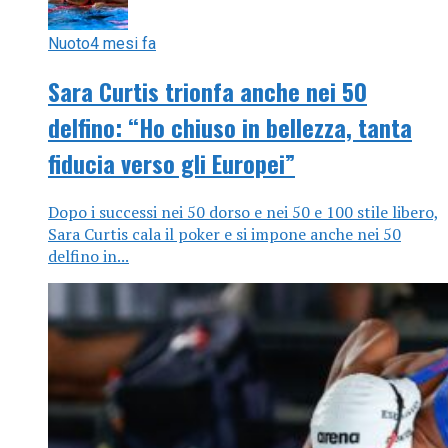
Nuoto
4 mesi fa
Sara Curtis trionfa anche nei 50
delfino: “Ho chiuso in bellezza, tanta
fiducia verso gli Europei”
Dopo i successi nei 50 dorso e nei 50 e 100 stile libero,
Sara Curtis cala il poker e si impone anche nei 50
delfino in...