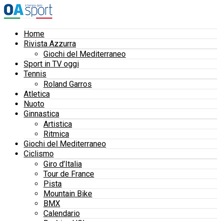
Home
Rivista Azzurra
Giochi del Mediterraneo
Sport in TV oggi
Tennis
Roland Garros
Atletica
Nuoto
Ginnastica
Artistica
Ritmica
Giochi del Mediterraneo
Ciclismo
Giro d’Italia
Tour de France
Pista
Mountain Bike
BMX
Calendario