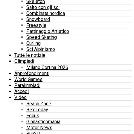
Skeleton
Salto con gli sci
Combinata nordica
Snowboard
Freestyle
Pattinaggio Artistico
Speed Skating
Curling
Sci Alpinismo
Tutte le notizie
Olimpiadi
Milano Cortina 2026
Approfondimenti
World Games
Paralimpiadi
Accedi
Video
Beach Zone
BikeToday
Focus
Ginnasticomania
Motor News
Run2U