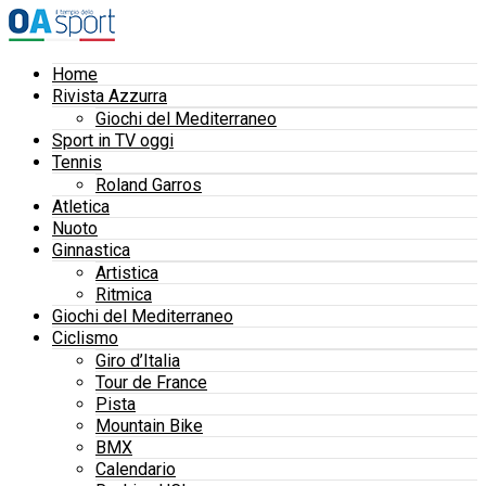
Home
Rivista Azzurra
Giochi del Mediterraneo
Sport in TV oggi
Tennis
Roland Garros
Atletica
Nuoto
Ginnastica
Artistica
Ritmica
Giochi del Mediterraneo
Ciclismo
Giro d’Italia
Tour de France
Pista
Mountain Bike
BMX
Calendario