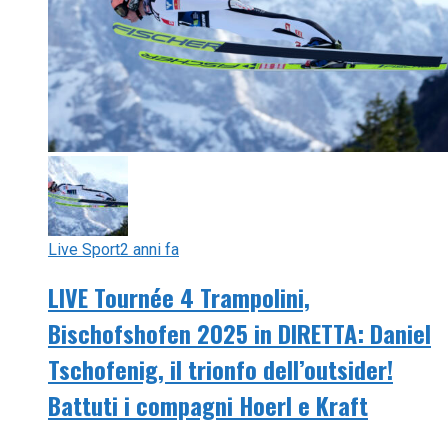
Live Sport
2 anni fa
LIVE Tournée 4 Trampolini,
Bischofshofen 2025 in DIRETTA: Daniel
Tschofenig, il trionfo dell’outsider!
Battuti i compagni Hoerl e Kraft