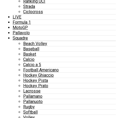
Ranking UCI
Strada
Ciclocross
LIVE
Formula 1
MotoGP
Pallavolo
Squadre
Beach Volley
Baseball
Basket
Calcio
Calcio a 5
Football Americano
Hockey Ghiaccio
Hockey Pista
Hockey Prato
Lacrosse
Pallamano
Pallanuoto
Rugby
Softball
Volley