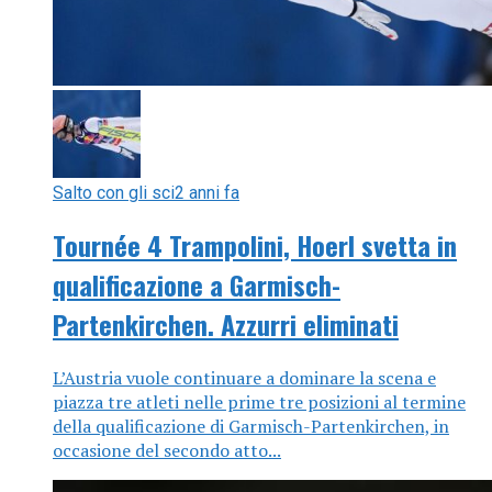
Salto con gli sci
2 anni fa
Tournée 4 Trampolini, Hoerl svetta in
qualificazione a Garmisch-
Partenkirchen. Azzurri eliminati
L’Austria vuole continuare a dominare la scena e
piazza tre atleti nelle prime tre posizioni al termine
della qualificazione di Garmisch-Partenkirchen, in
occasione del secondo atto...