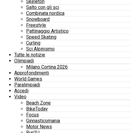
Skeleton
Salto con gli sci
Combinata nordica
Snowboard
Freestyle
Pattinaggio Artistico
Speed Skating
Curling
Sci Alpinismo
Tutte le notizie
Olimpiadi
Milano Cortina 2026
Approfondimenti
World Games
Paralimpiadi
Accedi
Video
Beach Zone
BikeToday
Focus
Ginnasticomania
Motor News
Run2U