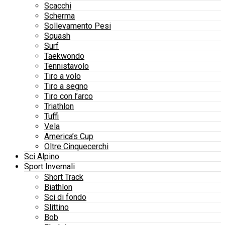
Scacchi
Scherma
Sollevamento Pesi
Squash
Surf
Taekwondo
Tennistavolo
Tiro a volo
Tiro a segno
Tiro con l’arco
Triathlon
Tuffi
Vela
America’s Cup
Oltre Cinquecerchi
Sci Alpino
Sport Invernali
Short Track
Biathlon
Sci di fondo
Slittino
Bob