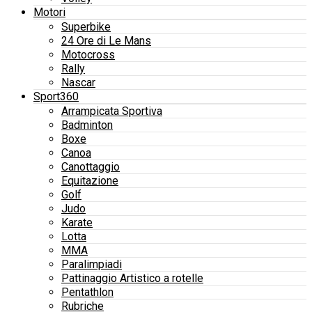
Motori
Superbike
24 Ore di Le Mans
Motocross
Rally
Nascar
Sport360
Arrampicata Sportiva
Badminton
Boxe
Canoa
Canottaggio
Equitazione
Golf
Judo
Karate
Lotta
MMA
Paralimpiadi
Pattinaggio Artistico a rotelle
Pentathlon
Rubriche