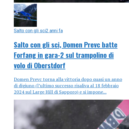
Salto con gli sci
2 anni fa
Salto con gli sci, Domen Prevc batte
Forfang in gara-2 sul trampolino di
volo di Oberstdorf
Domen Prevc torna alla vittoria dopo quasi un anno
di digiuno (l’ultimo successo risaliva al 18 febbraio
2024 sul Large Hill di Sapporo) e si impone...