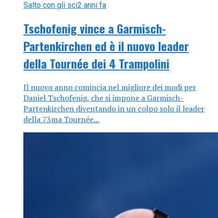
Salto con gli sci
2 anni fa
Tschofenig vince a Garmisch-
Partenkirchen ed è il nuovo leader
della Tournée dei 4 Trampolini
Il nuovo anno comincia nel migliore dei modi per
Daniel Tschofenig, che si impone a Garmisch-
Partenkirchen diventando in un colpo solo il leader
della 73ma Tournée...