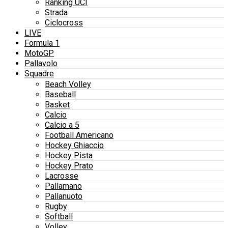
Ranking UCI
Strada
Ciclocross
LIVE
Formula 1
MotoGP
Pallavolo
Squadre
Beach Volley
Baseball
Basket
Calcio
Calcio a 5
Football Americano
Hockey Ghiaccio
Hockey Pista
Hockey Prato
Lacrosse
Pallamano
Pallanuoto
Rugby
Softball
Volley