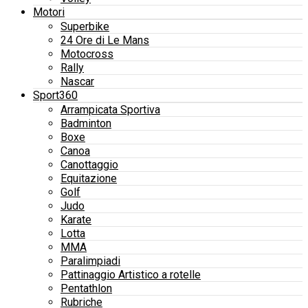
Motori
Superbike
24 Ore di Le Mans
Motocross
Rally
Nascar
Sport360
Arrampicata Sportiva
Badminton
Boxe
Canoa
Canottaggio
Equitazione
Golf
Judo
Karate
Lotta
MMA
Paralimpiadi
Pattinaggio Artistico a rotelle
Pentathlon
Rubriche