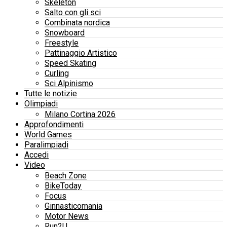
Skeleton
Salto con gli sci
Combinata nordica
Snowboard
Freestyle
Pattinaggio Artistico
Speed Skating
Curling
Sci Alpinismo
Tutte le notizie
Olimpiadi
Milano Cortina 2026
Approfondimenti
World Games
Paralimpiadi
Accedi
Video
Beach Zone
BikeToday
Focus
Ginnasticomania
Motor News
Run2U