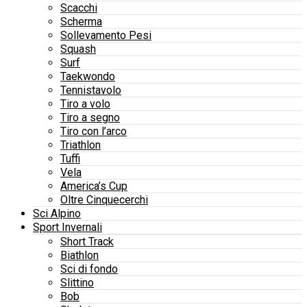
Scacchi
Scherma
Sollevamento Pesi
Squash
Surf
Taekwondo
Tennistavolo
Tiro a volo
Tiro a segno
Tiro con l’arco
Triathlon
Tuffi
Vela
America’s Cup
Oltre Cinquecerchi
Sci Alpino
Sport Invernali
Short Track
Biathlon
Sci di fondo
Slittino
Bob