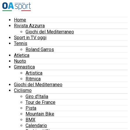
Home
Rivista Azzurra
Giochi del Mediterraneo
Sport in TV oggi
Tennis
Roland Garros
Atletica
Nuoto
Ginnastica
Artistica
Ritmica
Giochi del Mediterraneo
Ciclismo
Giro d’Italia
Tour de France
Pista
Mountain Bike
BMX
Calendario