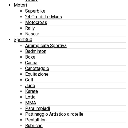
Motori
Superbike
24 Ore di Le Mans
Motocross
Rally
Nascar
Sport360
Arrampicata Sportiva
Badminton
Boxe
Canoa
Canottaggio
Equitazione
Golf
Judo
Karate
Lotta
MMA
Paralimpiadi
Pattinaggio Artistico a rotelle
Pentathlon
Rubriche