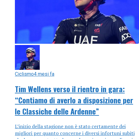
Ciclismo
4 mesi fa
Tim Wellens verso il rientro in gara:
“Contiamo di averlo a disposizione per
le Classiche delle Ardenne”
L’inizio della stagione non è stato certamente dei
migliori per quanto concerne i diversi infortuni subiti