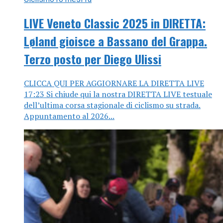
LIVE Veneto Classic 2025 in DIRETTA:
Løland gioisce a Bassano del Grappa.
Terzo posto per Diego Ulissi
CLICCA QUI PER AGGIORNARE LA DIRETTA LIVE
17:23 Si chiude qui la nostra DIRETTA LIVE testuale
dell’ultima corsa stagionale di ciclismo su strada.
Appuntamento al 2026...