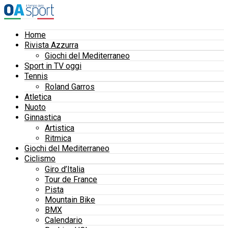
Home
Rivista Azzurra
Giochi del Mediterraneo
Sport in TV oggi
Tennis
Roland Garros
Atletica
Nuoto
Ginnastica
Artistica
Ritmica
Giochi del Mediterraneo
Ciclismo
Giro d’Italia
Tour de France
Pista
Mountain Bike
BMX
Calendario