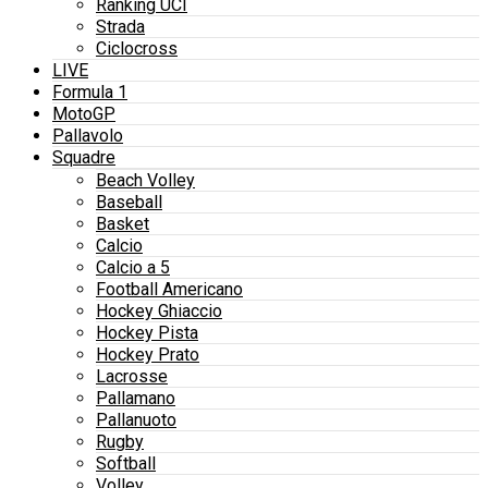
Ranking UCI
Strada
Ciclocross
LIVE
Formula 1
MotoGP
Pallavolo
Squadre
Beach Volley
Baseball
Basket
Calcio
Calcio a 5
Football Americano
Hockey Ghiaccio
Hockey Pista
Hockey Prato
Lacrosse
Pallamano
Pallanuoto
Rugby
Softball
Volley