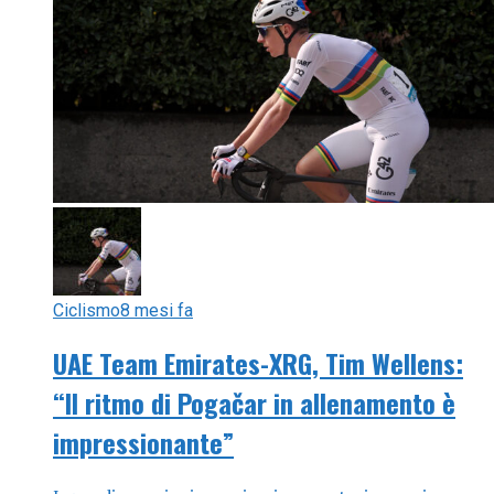
Ciclismo
8 mesi fa
UAE Team Emirates-XRG, Tim Wellens:
“Il ritmo di Pogačar in allenamento è
impressionante”