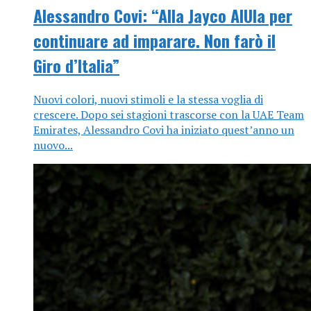
Alessandro Covi: “Alla Jayco AlUla per
continuare ad imparare. Non farò il
Giro d’Italia”
Nuovi colori, nuovi stimoli e la stessa voglia di
crescere. Dopo sei stagioni trascorse con la UAE Team
Emirates, Alessandro Covi ha iniziato quest’anno un
nuovo...