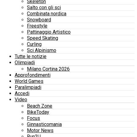
Skeleton
Salto con gli sci
Combinata nordica
Snowboard
Freestyle
Pattinaggio Artistico
Speed Skating
Curling
Sci Alpinismo
Tutte le notizie
Olimpiadi
Milano Cortina 2026
Approfondimenti
World Games
Paralimpiadi
Accedi
Video
Beach Zone
BikeToday
Focus
Ginnasticomania
Motor News
Run2U