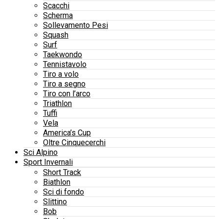
Scacchi
Scherma
Sollevamento Pesi
Squash
Surf
Taekwondo
Tennistavolo
Tiro a volo
Tiro a segno
Tiro con l’arco
Triathlon
Tuffi
Vela
America’s Cup
Oltre Cinquecerchi
Sci Alpino
Sport Invernali
Short Track
Biathlon
Sci di fondo
Slittino
Bob