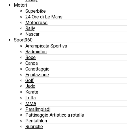
Motori
Superbike
24 Ore di Le Mans
Motocross
Rally
Nascar
Sport360
Arrampicata Sportiva
Badminton
Boxe
Canoa
Canottaggio
Equitazione
Golf
Judo
Karate
Lotta
MMA
Paralimpiadi
Pattinaggio Artistico a rotelle
Pentathlon
Rubriche