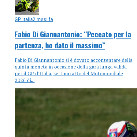
GP Italia
2 mesi fa
Fabio Di Giannantonio: “Peccato per la
partenza, ho dato il massimo”
Fabio Di Giannantonio si è dovuto accontentare della
quinta moneta in occasione della gara lunga valida
per il GP d’Italia, settimo atto del Motomondiale
2026 di...