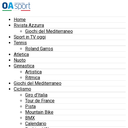
Home
Rivista Azzurra
Giochi del Mediterraneo
Sport in TV oggi
Tennis
Roland Garros
Atletica
Nuoto
Ginnastica
Artistica
Ritmica
Giochi del Mediterraneo
Ciclismo
Giro d’Italia
Tour de France
Pista
Mountain Bike
BMX
Calendario