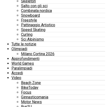
Skeleton
Salto con gli sci
Combinata nordica
Snowboard
Freestyle
Pattinaggio Artistico
Speed Skating
Curling
Sci Alpinismo
Tutte le notizie
Olimpiadi
Milano Cortina 2026
Approfondimenti
World Games
Paralimpiadi
Accedi
Video
Beach Zone
BikeToday
Focus
Ginnasticomania
Motor News
Run2U