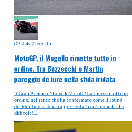
GP Italia
2 mesi fa
MotoGP, il Mugello rimette tutto in
ordine. Tra Bezzecchi e Martin
pareggio de iure nella sfida iridata
Il Gran Premio d’Italia di MotoGP ha rimesso tutto in
ordine, nel senso che ha confermato come il round
del Montmelò abbia rappresentato un’anomalia. Le
difficoltà...