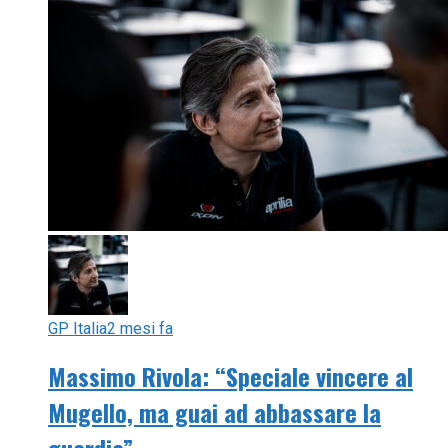
GP Italia
2 mesi fa
Massimo Rivola: “Speciale vincere al
Mugello, ma guai ad abbassare la
guardia”