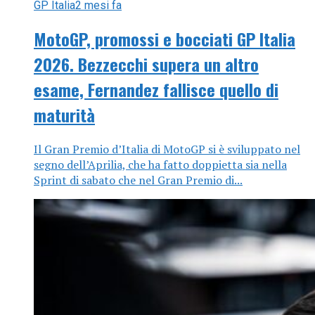
GP Italia
2 mesi fa
MotoGP, promossi e bocciati GP Italia
2026. Bezzecchi supera un altro
esame, Fernandez fallisce quello di
maturità
Il Gran Premio d’Italia di MotoGP si è sviluppato nel
segno dell’Aprilia, che ha fatto doppietta sia nella
Sprint di sabato che nel Gran Premio di...