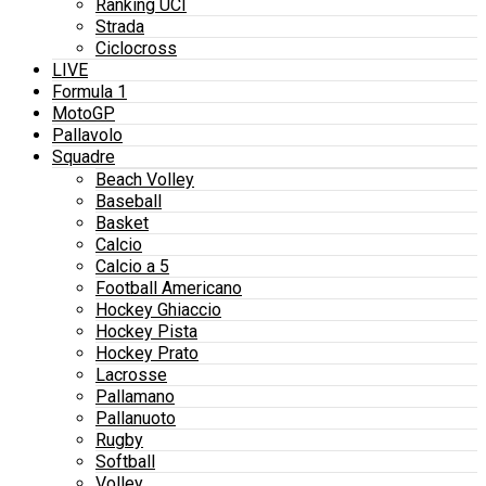
Ranking UCI
Strada
Ciclocross
LIVE
Formula 1
MotoGP
Pallavolo
Squadre
Beach Volley
Baseball
Basket
Calcio
Calcio a 5
Football Americano
Hockey Ghiaccio
Hockey Pista
Hockey Prato
Lacrosse
Pallamano
Pallanuoto
Rugby
Softball
Volley