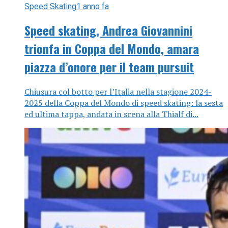
Speed Skating
1 anno fa
Speed skating, Andrea Giovannini
trionfa in Coppa del Mondo, amara
piazza d’onore per il team pursuit
Chiusura col botto per l’Italia nella stagione 2024-
2025 della Coppa del Mondo di speed skating: la sesta
ed ultima tappa, andata in scena alla Thialf di...