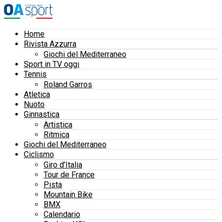
Home
Rivista Azzurra
Giochi del Mediterraneo
Sport in TV oggi
Tennis
Roland Garros
Atletica
Nuoto
Ginnastica
Artistica
Ritmica
Giochi del Mediterraneo
Ciclismo
Giro d’Italia
Tour de France
Pista
Mountain Bike
BMX
Calendario