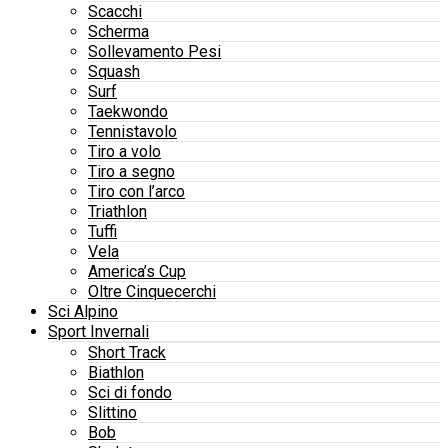
Scacchi
Scherma
Sollevamento Pesi
Squash
Surf
Taekwondo
Tennistavolo
Tiro a volo
Tiro a segno
Tiro con l’arco
Triathlon
Tuffi
Vela
America’s Cup
Oltre Cinquecerchi
Sci Alpino
Sport Invernali
Short Track
Biathlon
Sci di fondo
Slittino
Bob