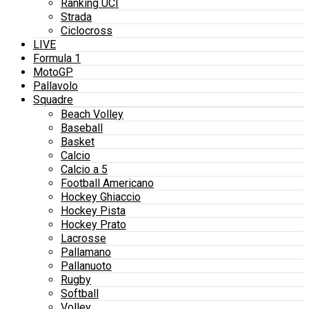
Ranking UCI
Strada
Ciclocross
LIVE
Formula 1
MotoGP
Pallavolo
Squadre
Beach Volley
Baseball
Basket
Calcio
Calcio a 5
Football Americano
Hockey Ghiaccio
Hockey Pista
Hockey Prato
Lacrosse
Pallamano
Pallanuoto
Rugby
Softball
Volley