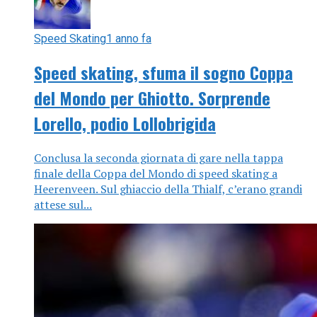
Speed Skating
1 anno fa
Speed skating, sfuma il sogno Coppa
del Mondo per Ghiotto. Sorprende
Lorello, podio Lollobrigida
Conclusa la seconda giornata di gare nella tappa
finale della Coppa del Mondo di speed skating a
Heerenveen. Sul ghiaccio della Thialf, c’erano grandi
attese sul...