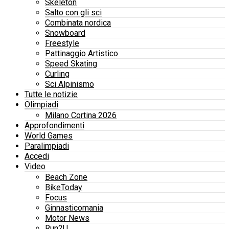
Skeleton
Salto con gli sci
Combinata nordica
Snowboard
Freestyle
Pattinaggio Artistico
Speed Skating
Curling
Sci Alpinismo
Tutte le notizie
Olimpiadi
Milano Cortina 2026
Approfondimenti
World Games
Paralimpiadi
Accedi
Video
Beach Zone
BikeToday
Focus
Ginnasticomania
Motor News
Run2U