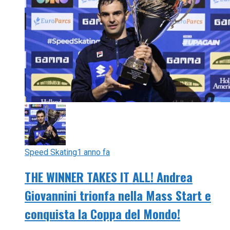
Speed Skating
1 anno fa
THE WINNER TAKES IT ALL! Andrea
Giovannini trionfa nella Mass Start e
conquista la Coppa del Mondo!