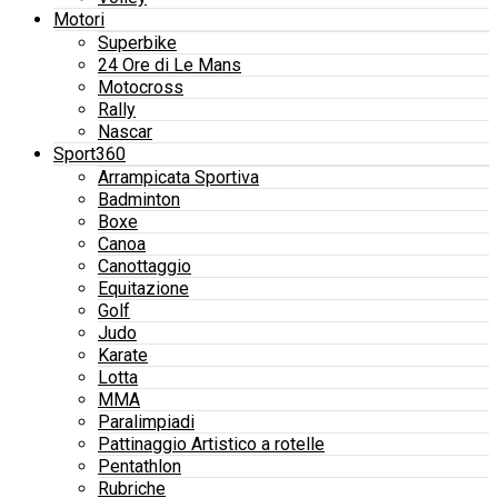
Motori
Superbike
24 Ore di Le Mans
Motocross
Rally
Nascar
Sport360
Arrampicata Sportiva
Badminton
Boxe
Canoa
Canottaggio
Equitazione
Golf
Judo
Karate
Lotta
MMA
Paralimpiadi
Pattinaggio Artistico a rotelle
Pentathlon
Rubriche