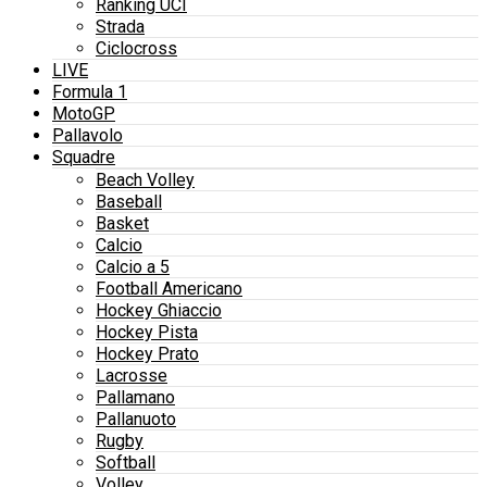
Ranking UCI
Strada
Ciclocross
LIVE
Formula 1
MotoGP
Pallavolo
Squadre
Beach Volley
Baseball
Basket
Calcio
Calcio a 5
Football Americano
Hockey Ghiaccio
Hockey Pista
Hockey Prato
Lacrosse
Pallamano
Pallanuoto
Rugby
Softball
Volley