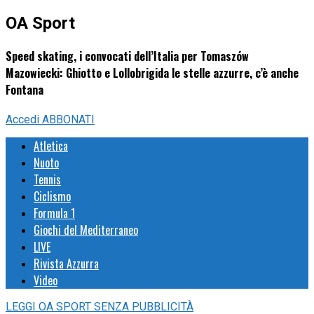
OA Sport
Speed skating, i convocati dell’Italia per Tomaszów
Mazowiecki: Ghiotto e Lollobrigida le stelle azzurre, c’è anche
Fontana
Accedi
ABBONATI
Atletica
Nuoto
Tennis
Ciclismo
Formula 1
Giochi del Mediterraneo
LIVE
Rivista Azzurra
Video
LEGGI
OA SPORT
SENZA PUBBLICITÀ