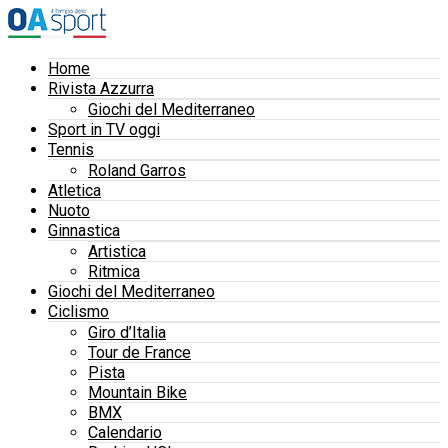
Home
Rivista Azzurra
Giochi del Mediterraneo
Sport in TV oggi
Tennis
Roland Garros
Atletica
Nuoto
Ginnastica
Artistica
Ritmica
Giochi del Mediterraneo
Ciclismo
Giro d’Italia
Tour de France
Pista
Mountain Bike
BMX
Calendario