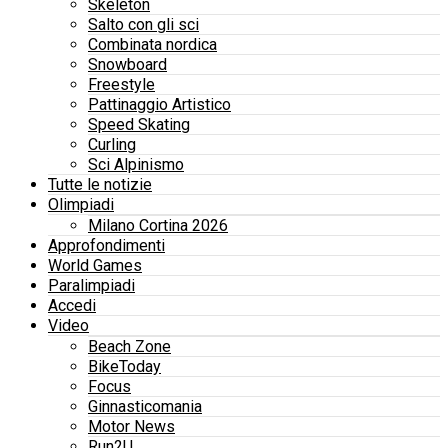
Skeleton
Salto con gli sci
Combinata nordica
Snowboard
Freestyle
Pattinaggio Artistico
Speed Skating
Curling
Sci Alpinismo
Tutte le notizie
Olimpiadi
Milano Cortina 2026
Approfondimenti
World Games
Paralimpiadi
Accedi
Video
Beach Zone
BikeToday
Focus
Ginnasticomania
Motor News
Run2U