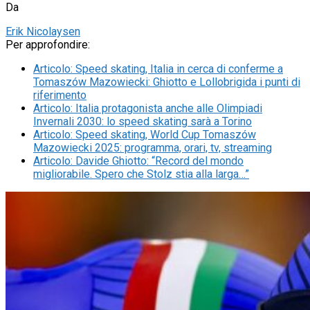
Da
Erik Nicolaysen
Per approfondire:
Articolo
:
Speed skating, Italia in cerca di conferme a
Tomaszów Mazowiecki: Ghiotto e Lollobrigida i punti di
riferimento
Articolo
:
Italia protagonista anche alle Olimpiadi
Invernali 2030: lo speed skating sarà a Torino
Articolo
:
Speed skating, World Cup Tomaszów
Mazowiecki 2025: programma, orari, tv, streaming
Articolo
:
Davide Ghiotto: “Record del mondo
migliorabile. Spero che Stolz stia alla larga…”