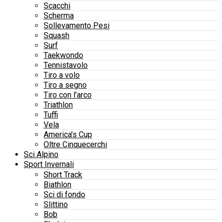
Scacchi
Scherma
Sollevamento Pesi
Squash
Surf
Taekwondo
Tennistavolo
Tiro a volo
Tiro a segno
Tiro con l’arco
Triathlon
Tuffi
Vela
America’s Cup
Oltre Cinquecerchi
Sci Alpino
Sport Invernali
Short Track
Biathlon
Sci di fondo
Slittino
Bob