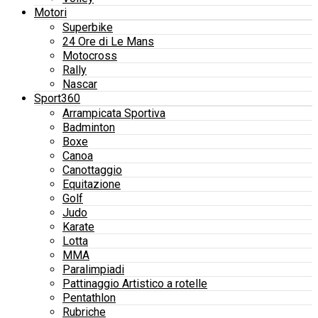
Motori
Superbike
24 Ore di Le Mans
Motocross
Rally
Nascar
Sport360
Arrampicata Sportiva
Badminton
Boxe
Canoa
Canottaggio
Equitazione
Golf
Judo
Karate
Lotta
MMA
Paralimpiadi
Pattinaggio Artistico a rotelle
Pentathlon
Rubriche