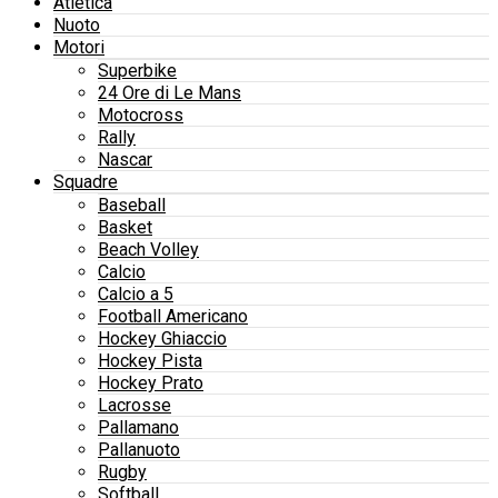
Atletica
Nuoto
Motori
Superbike
24 Ore di Le Mans
Motocross
Rally
Nascar
Squadre
Baseball
Basket
Beach Volley
Calcio
Calcio a 5
Football Americano
Hockey Ghiaccio
Hockey Pista
Hockey Prato
Lacrosse
Pallamano
Pallanuoto
Rugby
Softball