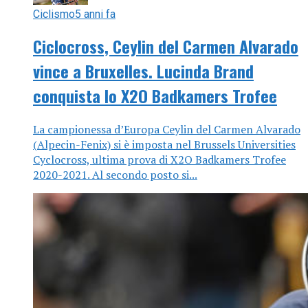
Ciclismo
5 anni fa
Ciclocross, Ceylin del Carmen Alvarado
vince a Bruxelles. Lucinda Brand
conquista lo X2O Badkamers Trofee
La campionessa d’Europa Ceylin del Carmen Alvarado
(Alpecin-Fenix) si è imposta nel Brussels Universities
Cyclocross, ultima prova di X2O Badkamers Trofee
2020-2021. Al secondo posto si...