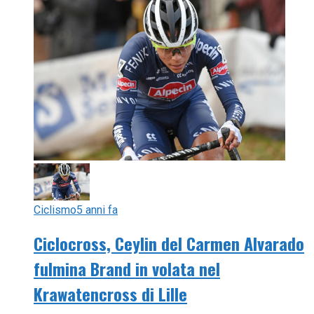
Ciclismo
5 anni fa
Ciclocross, Ceylin del Carmen Alvarado
fulmina Brand in volata nel
Krawatencross di Lille