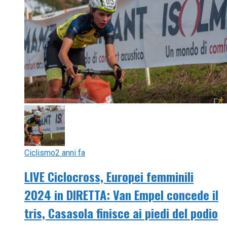
Ciclismo
2 anni fa
LIVE Ciclocross, Europei femminili
2024 in DIRETTA: Van Empel concede il
tris, Casasola finisce ai piedi del podio