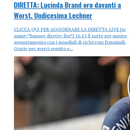
DIRETTA: Lucinda Brand oro davanti a
Worst. Undicesima Lechner
CLICCA QUI PER AGGIORNARE LA DIRETTA LIVE [sc
name=”banner-dirette-live”] 16.15 É tutto per questo
appuntamento con i mondiali di ciclocross femminili.
Grazie per averci seguito e...