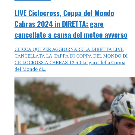
LIVE Ciclocross, Coppa del Mondo
Cabras 2024 in DIRETTA: gare
cancellate a causa del meteo avverso
CLICCA QUI PER AGGIORNARE LA DIRETTA LIVE
CANCELLATA LA TAPPA DI COPPA DEL MONDO DI
CICLOCROSS A CABRAS 12.30 Le gare della Coppa
del Mondo di...