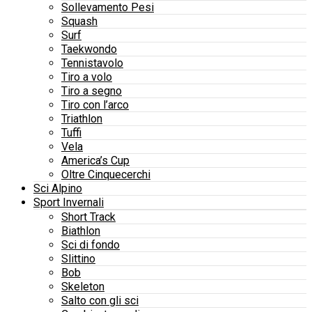
Sollevamento Pesi
Squash
Surf
Taekwondo
Tennistavolo
Tiro a volo
Tiro a segno
Tiro con l’arco
Triathlon
Tuffi
Vela
America’s Cup
Oltre Cinquecerchi
Sci Alpino
Sport Invernali
Short Track
Biathlon
Sci di fondo
Slittino
Bob
Skeleton
Salto con gli sci