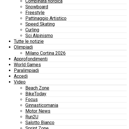
Combinata nordica
Snowboard
Freestyle
Pattinaggio Artistico
Speed Skating
Curling
Sci Alpinismo
Tutte le notizie
Olimpiadi
Milano Cortina 2026
Approfondimenti
World Games
Paralimpiadi
Accedi
Video
Beach Zone
BikeToday
Focus
Ginnasticomania
Motor News
Run2U
Salotto Bianco
Sprint Zone