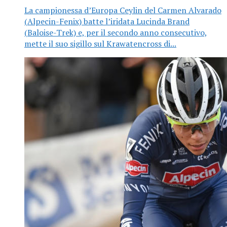
La campionessa d’Europa Ceylin del Carmen Alvarado
(Alpecin-Fenix) batte l’iridata Lucinda Brand
(Baloise-Trek) e, per il secondo anno consecutivo,
mette il suo sigillo sul Krawatencross di...