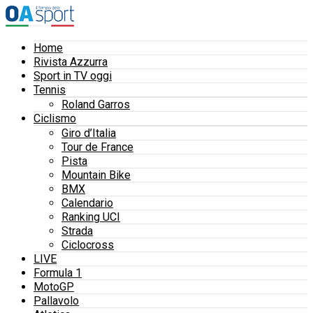
Home
Rivista Azzurra
Sport in TV oggi
Tennis
Roland Garros
Ciclismo
Giro d’Italia
Tour de France
Pista
Mountain Bike
BMX
Calendario
Ranking UCI
Strada
Ciclocross
LIVE
Formula 1
MotoGP
Pallavolo