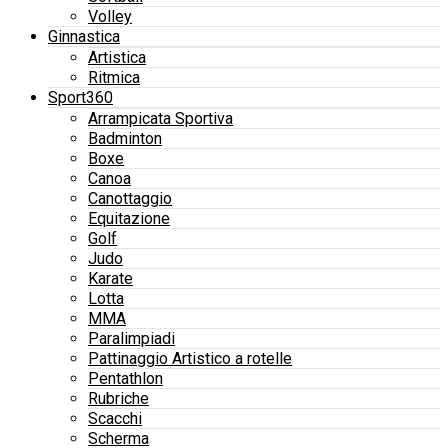
Volley
Ginnastica
Artistica
Ritmica
Sport360
Arrampicata Sportiva
Badminton
Boxe
Canoa
Canottaggio
Equitazione
Golf
Judo
Karate
Lotta
MMA
Paralimpiadi
Pattinaggio Artistico a rotelle
Pentathlon
Rubriche
Scacchi
Scherma