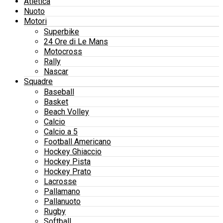
Atletica
Nuoto
Motori
Superbike
24 Ore di Le Mans
Motocross
Rally
Nascar
Squadre
Baseball
Basket
Beach Volley
Calcio
Calcio a 5
Football Americano
Hockey Ghiaccio
Hockey Pista
Hockey Prato
Lacrosse
Pallamano
Pallanuoto
Rugby
Softball