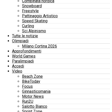
Combinata nordica
Snowboard
Freestyle
Pattinaggio Artistico
Speed Skating
Curling
Sci Alpinismo
Tutte le notizie
Olimpiadi
Milano Cortina 2026
Approfondimenti
World Games
Paralimpiadi
Accedi
Video
Beach Zone
BikeToday
Focus
Ginnasticomania
Motor News
Run2U
Salotto Bianco
Sprint Zone