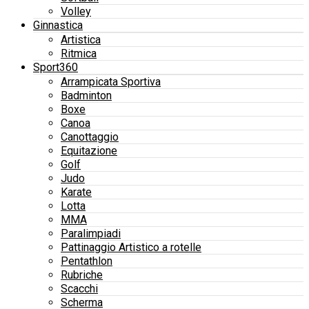
Volley
Ginnastica
Artistica
Ritmica
Sport360
Arrampicata Sportiva
Badminton
Boxe
Canoa
Canottaggio
Equitazione
Golf
Judo
Karate
Lotta
MMA
Paralimpiadi
Pattinaggio Artistico a rotelle
Pentathlon
Rubriche
Scacchi
Scherma