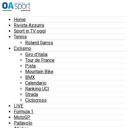
Home
Rivista Azzurra
Sport in TV oggi
Tennis
Roland Garros
Ciclismo
Giro d’Italia
Tour de France
Pista
Mountain Bike
BMX
Calendario
Ranking UCI
Strada
Ciclocross
LIVE
Formula 1
MotoGP
Pallavolo