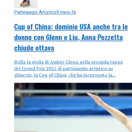
Pattinaggio Artistico
9 mesi fa
Cup of China: dominio USA anche tra le
donne con Glenn e Liu, Anna Pezzetta
chiude ottava
Brilla la stella di Amber Glenn nella seconda tappa
del Grand Prix 2025 di pattinaggio artistico su
ghiaccio, la Cup of China, che ha incoronato la...