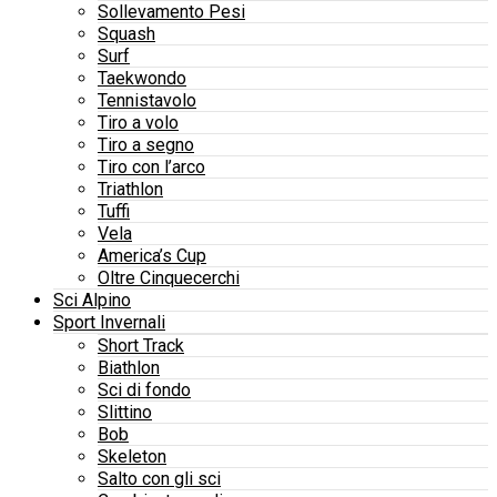
Sollevamento Pesi
Squash
Surf
Taekwondo
Tennistavolo
Tiro a volo
Tiro a segno
Tiro con l’arco
Triathlon
Tuffi
Vela
America’s Cup
Oltre Cinquecerchi
Sci Alpino
Sport Invernali
Short Track
Biathlon
Sci di fondo
Slittino
Bob
Skeleton
Salto con gli sci