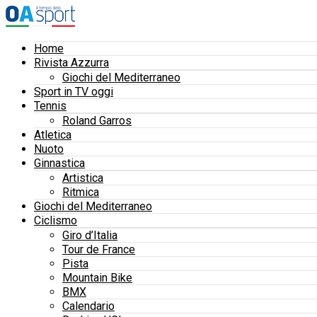
Home
Rivista Azzurra
Giochi del Mediterraneo
Sport in TV oggi
Tennis
Roland Garros
Atletica
Nuoto
Ginnastica
Artistica
Ritmica
Giochi del Mediterraneo
Ciclismo
Giro d’Italia
Tour de France
Pista
Mountain Bike
BMX
Calendario