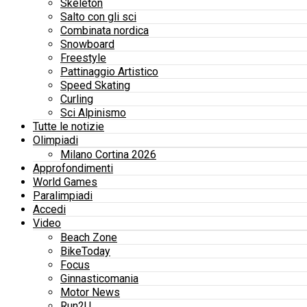
Skeleton
Salto con gli sci
Combinata nordica
Snowboard
Freestyle
Pattinaggio Artistico
Speed Skating
Curling
Sci Alpinismo
Tutte le notizie
Olimpiadi
Milano Cortina 2026
Approfondimenti
World Games
Paralimpiadi
Accedi
Video
Beach Zone
BikeToday
Focus
Ginnasticomania
Motor News
Run2U