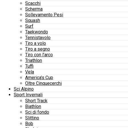
Scacchi
Scherma
Sollevamento Pesi
Squash
Surf
Taekwondo
Tennistavolo
Tiro a volo
Tiro a segno
Tiro con l’arco
Triathlon
Tuffi
Vela
America’s Cup
Oltre Cinquecerchi
Sci Alpino
Sport Invernali
Short Track
Biathlon
Sci di fondo
Slittino
Bob