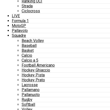
Ranking UCI
Strada
Ciclocross
LIVE
Formula 1
MotoGP
Pallavolo
Squadre
Beach Volley
Baseball
Basket
Calcio
Calcio a 5
Football Americano
Hockey Ghiaccio
Hockey Pista
Hockey Prato
Lacrosse
Pallamano
Pallanuoto
Rugby
Softball
Volley