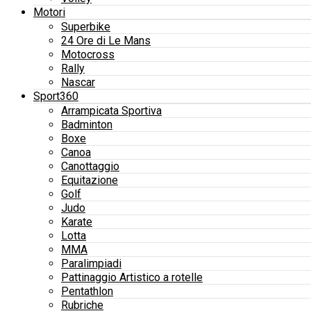
Motori
Superbike
24 Ore di Le Mans
Motocross
Rally
Nascar
Sport360
Arrampicata Sportiva
Badminton
Boxe
Canoa
Canottaggio
Equitazione
Golf
Judo
Karate
Lotta
MMA
Paralimpiadi
Pattinaggio Artistico a rotelle
Pentathlon
Rubriche