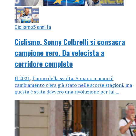
Ciclismo
5 anni fa
Ciclismo, Sonny Colbrelli si consacra
campione vero. Da velocista a
corridore completo
Il 2021, l’anno della svolta. A mano a mano il
cambiamento c’era già stato nelle scorse stagioni, ma
questa è stata davvero una rivoluzione per lui....