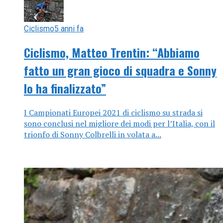
Ciclismo
5 anni fa
Ciclismo, Matteo Trentin: “Abbiamo
fatto un gran gioco di squadra e Sonny
lo ha finalizzato”
I Campionati Europei 2021 di ciclismo su strada si
sono conclusi nel migliore dei modi per l’Italia, con il
trionfo di Sonny Colbrelli in volata a...