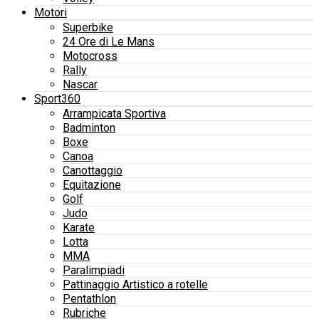
Motori
Superbike
24 Ore di Le Mans
Motocross
Rally
Nascar
Sport360
Arrampicata Sportiva
Badminton
Boxe
Canoa
Canottaggio
Equitazione
Golf
Judo
Karate
Lotta
MMA
Paralimpiadi
Pattinaggio Artistico a rotelle
Pentathlon
Rubriche