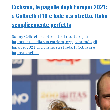
Ciclismo, le pagelle degli Europei 2021:
a Colbrelli il 10 e lode sta stretto. Italia
semplicemente perfetta
Sonny Colbrelli ha ottenuto il risultato più
importante della sua carriera, oggi, vincendo gli
Europei 2021 di ciclismo su strada. Il Cobra si è
imposto nella...