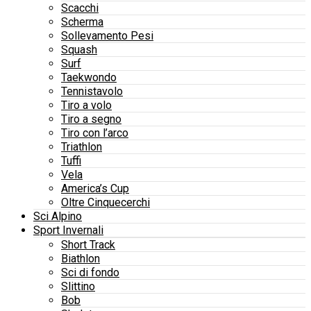
Scacchi
Scherma
Sollevamento Pesi
Squash
Surf
Taekwondo
Tennistavolo
Tiro a volo
Tiro a segno
Tiro con l’arco
Triathlon
Tuffi
Vela
America’s Cup
Oltre Cinquecerchi
Sci Alpino
Sport Invernali
Short Track
Biathlon
Sci di fondo
Slittino
Bob