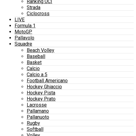
Ranking UCI
Strada
Ciclocross
LIVE
Formula 1
MotoGP
Pallavolo
Squadre
Beach Volley
Baseball
Basket
Calcio
Calcio a 5
Football Americano
Hockey Ghiaccio
Hockey Pista
Hockey Prato
Lacrosse
Pallamano
Pallanuoto
Rugby
Softball
Volley