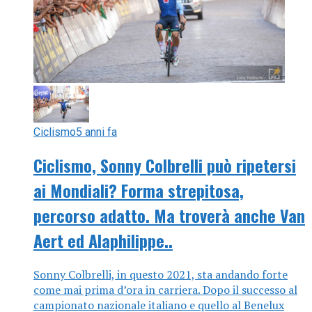
Ciclismo
5 anni fa
Ciclismo, Sonny Colbrelli può ripetersi
ai Mondiali? Forma strepitosa,
percorso adatto. Ma troverà anche Van
Aert ed Alaphilippe..
Sonny Colbrelli, in questo 2021, sta andando forte
come mai prima d’ora in carriera. Dopo il successo al
campionato nazionale italiano e quello al Benelux