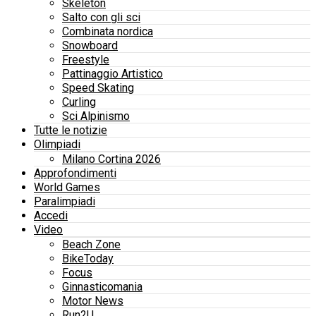
Skeleton
Salto con gli sci
Combinata nordica
Snowboard
Freestyle
Pattinaggio Artistico
Speed Skating
Curling
Sci Alpinismo
Tutte le notizie
Olimpiadi
Milano Cortina 2026
Approfondimenti
World Games
Paralimpiadi
Accedi
Video
Beach Zone
BikeToday
Focus
Ginnasticomania
Motor News
Run2U