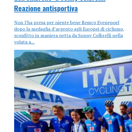
Reazione antisportiva
Non l’ha presa per niente bene Remco Evenepoel
dopo la medaglia d’argento agli Europei di ciclismo,
sconfitto in maniera netta da Sonny Colbrelli nella
volata a...