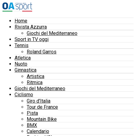
Home
Rivista Azzurra
Giochi del Mediterraneo
Sport in TV oggi
Tennis
Roland Garros
Atletica
Nuoto
Ginnastica
Artistica
Ritmica
Giochi del Mediterraneo
Ciclismo
Giro d’Italia
Tour de France
Pista
Mountain Bike
BMX
Calendario