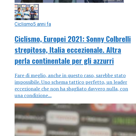
Ciclismo
5 anni fa
Ciclismo, Europei 2021: Sonny Colbrelli
strepitoso, Italia eccezionale. Altra
perla continentale per gli azzurri
Fare di meglio, anche in questo caso, sarebbe stato
impossibile. Uno schema tattico perfetto, un leader
eccezionale che non ha sbagliato davvero nulla, con
una condizione...