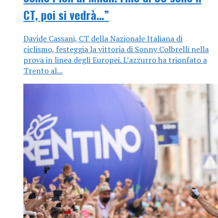
CT, poi si vedrà…”
Davide Cassani, CT della Nazionale Italiana di
ciclismo, festeggia la vittoria di Sonny Colbrelli nella
prova in linea degli Europei. L’azzurro ha trionfato a
Trento al...