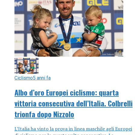
Ciclismo
5 anni fa
Albo d’oro Europei ciclismo: quarta
vittoria consecutiva dell’Italia. Colbrelli
trionfa dopo Nizzolo
L’Italia ha vinto la prova in linea maschile agli Europei