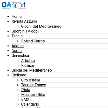
Home
Rivista Azzurra
Giochi del Mediterraneo
Sport in TV oggi
Tennis
Roland Garros
Atletica
Nuoto
Ginnastica
Artistica
Ritmica
Giochi del Mediterraneo
Ciclismo
Giro d’Italia
Tour de France
Pista
Mountain Bike
BMX
Calendario