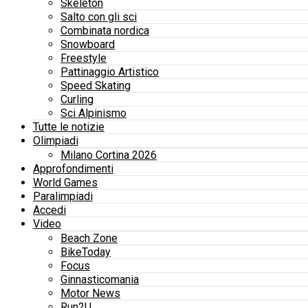
Skeleton
Salto con gli sci
Combinata nordica
Snowboard
Freestyle
Pattinaggio Artistico
Speed Skating
Curling
Sci Alpinismo
Tutte le notizie
Olimpiadi
Milano Cortina 2026
Approfondimenti
World Games
Paralimpiadi
Accedi
Video
Beach Zone
BikeToday
Focus
Ginnasticomania
Motor News
Run2U