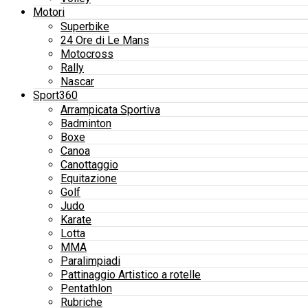
Motori
Superbike
24 Ore di Le Mans
Motocross
Rally
Nascar
Sport360
Arrampicata Sportiva
Badminton
Boxe
Canoa
Canottaggio
Equitazione
Golf
Judo
Karate
Lotta
MMA
Paralimpiadi
Pattinaggio Artistico a rotelle
Pentathlon
Rubriche