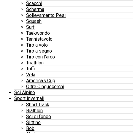
Scacchi
Scherma
Sollevamento Pesi
Squash
Surf
Taekwondo
Tennistavolo
Tiro a volo
Tiro a segno
Tiro con l’arco
Triathlon
Tuffi
Vela
America’s Cup
Oltre Cinquecerchi
Sci Alpino
Sport Invernali
Short Track
Biathlon
Sci di fondo
Slittino
Bob