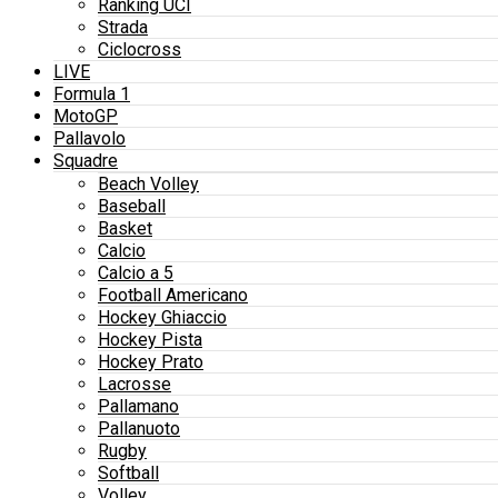
Ranking UCI
Strada
Ciclocross
LIVE
Formula 1
MotoGP
Pallavolo
Squadre
Beach Volley
Baseball
Basket
Calcio
Calcio a 5
Football Americano
Hockey Ghiaccio
Hockey Pista
Hockey Prato
Lacrosse
Pallamano
Pallanuoto
Rugby
Softball
Volley