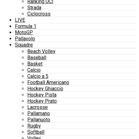
Ranking UCI
Strada
Ciclocross
LIVE
Formula 1
MotoGP
Pallavolo
Squadre
Beach Volley
Baseball
Basket
Calcio
Calcio a 5
Football Americano
Hockey Ghiaccio
Hockey Pista
Hockey Prato
Lacrosse
Pallamano
Pallanuoto
Rugby
Softball
Volley