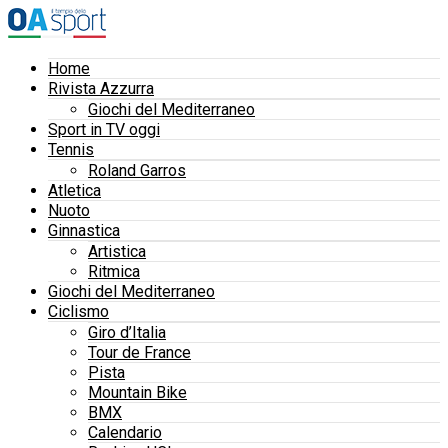
Home
Rivista Azzurra
Giochi del Mediterraneo
Sport in TV oggi
Tennis
Roland Garros
Atletica
Nuoto
Ginnastica
Artistica
Ritmica
Giochi del Mediterraneo
Ciclismo
Giro d’Italia
Tour de France
Pista
Mountain Bike
BMX
Calendario