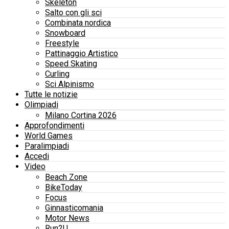
Skeleton
Salto con gli sci
Combinata nordica
Snowboard
Freestyle
Pattinaggio Artistico
Speed Skating
Curling
Sci Alpinismo
Tutte le notizie
Olimpiadi
Milano Cortina 2026
Approfondimenti
World Games
Paralimpiadi
Accedi
Video
Beach Zone
BikeToday
Focus
Ginnasticomania
Motor News
Run2U