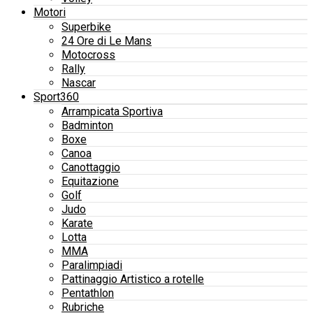
Motori
Superbike
24 Ore di Le Mans
Motocross
Rally
Nascar
Sport360
Arrampicata Sportiva
Badminton
Boxe
Canoa
Canottaggio
Equitazione
Golf
Judo
Karate
Lotta
MMA
Paralimpiadi
Pattinaggio Artistico a rotelle
Pentathlon
Rubriche