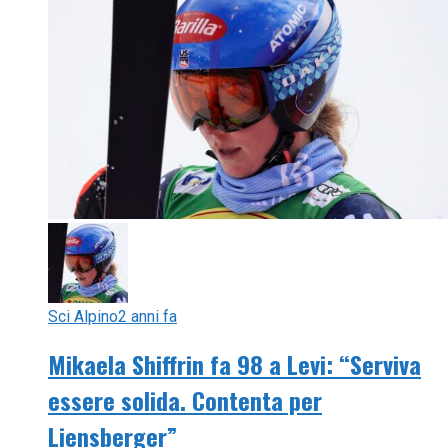
Sci Alpino
2 anni fa
Mikaela Shiffrin fa 98 a Levi: “Serviva
essere solida. Contenta per
Liensberger”