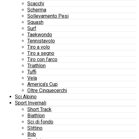
Scacchi
Scherma
Sollevamento Pesi
Squash
Surf
Taekwondo
Tennistavolo
Tiro a volo
Tiro a segno
Tiro con l’arco
Triathlon
Tuffi
Vela
America’s Cup
Oltre Cinquecerchi
Sci Alpino
Sport Invernali
Short Track
Biathlon
Sci di fondo
Slittino
Bob