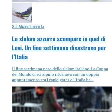
Sci Alpino
2 anni fa
Lo slalom azzurro scompare in quel di
Levi. Un fine settimana disastroso per
l’Italia
Il fine settimana nero dello slalom italiano. La Coppa
del Mondo di sci alpino ritornava con un doppio
appuntamento tra i rapid gates e l’Italia ha...