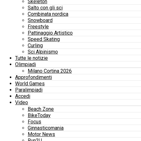
Skeleton
Salto con gli sci
Combinata nordica
Snowboard
Freestyle
Pattinaggio Artistico
Speed Skating
Curling
Sci Alpinismo
Tutte le notizie
Olimpiadi
Milano Cortina 2026
Approfondimenti
World Games
Paralimpiadi
Accedi
Video
Beach Zone
BikeToday
Focus
Ginnasticomania
Motor News
Run2U