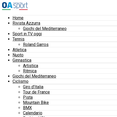
Home
Rivista Azzurra
Giochi del Mediterraneo
Sport in TV oggi
Tennis
Roland Garros
Atletica
Nuoto
Ginnastica
Artistica
Ritmica
Giochi del Mediterraneo
Ciclismo
Giro d’Italia
Tour de France
Pista
Mountain Bike
BMX
Calendario