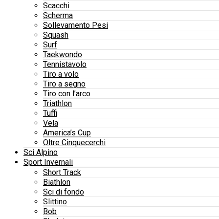
Scacchi
Scherma
Sollevamento Pesi
Squash
Surf
Taekwondo
Tennistavolo
Tiro a volo
Tiro a segno
Tiro con l’arco
Triathlon
Tuffi
Vela
America’s Cup
Oltre Cinquecerchi
Sci Alpino
Sport Invernali
Short Track
Biathlon
Sci di fondo
Slittino
Bob