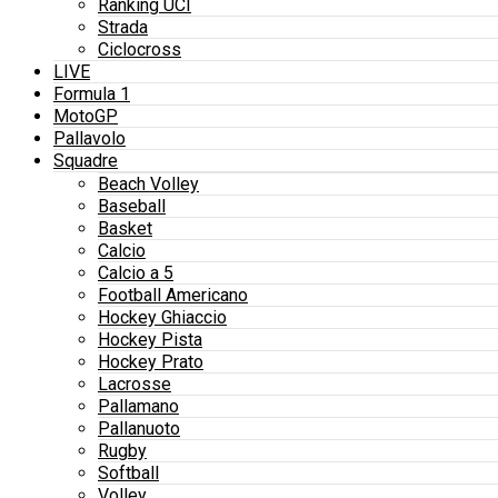
Ranking UCI
Strada
Ciclocross
LIVE
Formula 1
MotoGP
Pallavolo
Squadre
Beach Volley
Baseball
Basket
Calcio
Calcio a 5
Football Americano
Hockey Ghiaccio
Hockey Pista
Hockey Prato
Lacrosse
Pallamano
Pallanuoto
Rugby
Softball
Volley