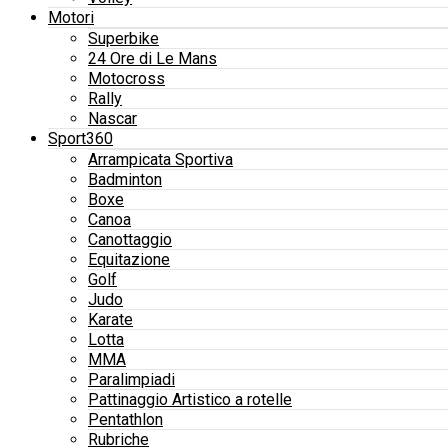
Motori
Superbike
24 Ore di Le Mans
Motocross
Rally
Nascar
Sport360
Arrampicata Sportiva
Badminton
Boxe
Canoa
Canottaggio
Equitazione
Golf
Judo
Karate
Lotta
MMA
Paralimpiadi
Pattinaggio Artistico a rotelle
Pentathlon
Rubriche