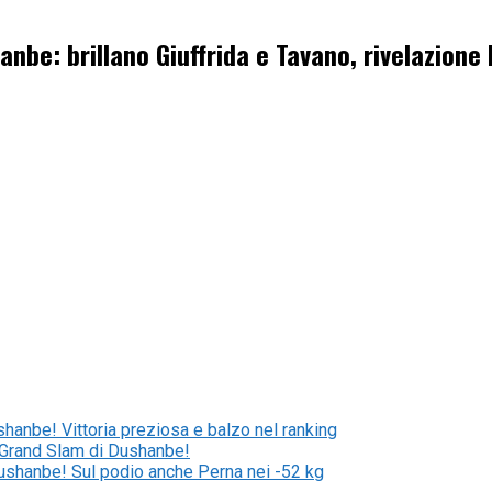
hanbe: brillano Giuffrida e Tavano, rivelazione
shanbe! Vittoria preziosa e balzo nel ranking
l Grand Slam di Dushanbe!
Dushanbe! Sul podio anche Perna nei -52 kg