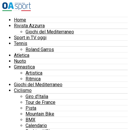
Home
Rivista Azzurra
Giochi del Mediterraneo
Sport in TV oggi
Tennis
Roland Garros
Atletica
Nuoto
Ginnastica
Artistica
Ritmica
Giochi del Mediterraneo
Ciclismo
Giro d’Italia
Tour de France
Pista
Mountain Bike
BMX
Calendario