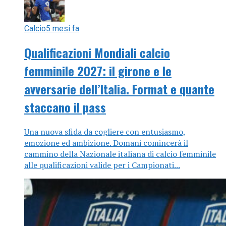
Calcio
5 mesi fa
Qualificazioni Mondiali calcio
femminile 2027: il girone e le
avversarie dell’Italia. Format e quante
staccano il pass
Una nuova sfida da cogliere con entusiasmo,
emozione ed ambizione. Domani comincerà il
cammino della Nazionale italiana di calcio femminile
alle qualificazioni valide per i Campionati...