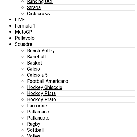
Ranking UCI
Strada
Ciclocross
LIVE
Formula 1
MotoGP
Pallavolo
Squadre
Beach Volley
Baseball
Basket
Calcio
Calcio a 5
Football Americano
Hockey Ghiaccio
Hockey Pista
Hockey Prato
Lacrosse
Pallamano
Pallanuoto
Rugby
Softball
Volley