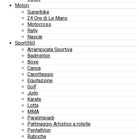
Motori
Superbike
24 Ore di Le Mans
Motocross
Rally
Nascar
Sport360
Arrampicata Sportiva
Badminton
Boxe
Canoa
Canottaggio
Equitazione
Golf
Judo
Karate
Lotta
MMA
Paralimpiadi
Pattinaggio Artistico a rotelle
Pentathlon
Rubriche