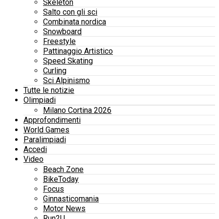
Skeleton
Salto con gli sci
Combinata nordica
Snowboard
Freestyle
Pattinaggio Artistico
Speed Skating
Curling
Sci Alpinismo
Tutte le notizie
Olimpiadi
Milano Cortina 2026
Approfondimenti
World Games
Paralimpiadi
Accedi
Video
Beach Zone
BikeToday
Focus
Ginnasticomania
Motor News
Run2U