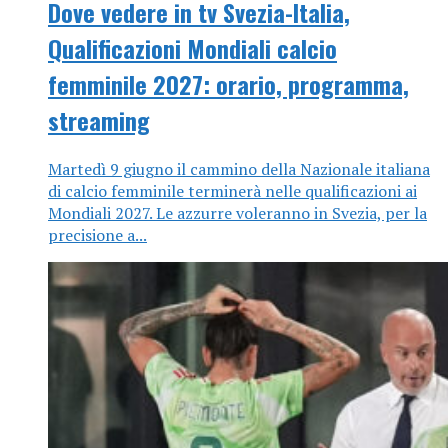
Dove vedere in tv Svezia-Italia,
Qualificazioni Mondiali calcio
femminile 2027: orario, programma,
streaming
Martedì 9 giugno il cammino della Nazionale italiana
di calcio femminile terminerà nelle qualificazioni ai
Mondiali 2027. Le azzurre voleranno in Svezia, per la
precisione a...