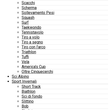
Scacchi
Scherma
Sollevamento Pesi
Squash
Surf
Taekwondo
Tennistavolo
Tiro a volo
Tiro a segno
Tiro con l’arco
Triathlon
Tuffi
Vela
America’s Cup
Oltre Cinquecerchi
Sci Alpino
Sport Invernali
Short Track
Biathlon
Sci di fondo
Slittino
Bob