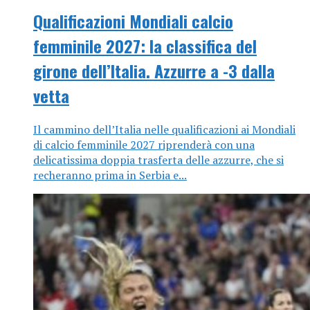
Qualificazioni Mondiali calcio
femminile 2027: la classifica del
girone dell’Italia. Azzurre a -3 dalla
vetta
Il cammino dell’Italia nelle qualificazioni ai Mondiali
di calcio femminile 2027 riprenderà con una
delicatissima doppia trasferta delle azzurre, che si
recheranno prima in Serbia e...