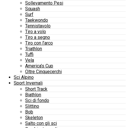
Sollevamento Pesi
Squash
Surf
Taekwondo
Tennistavolo
Tiro a volo
Tiro a segno
Tiro con l’arco
Triathlon
Tuffi
Vela
America’s Cup
Oltre Cinquecerchi
Sci Alpino
Sport Invernali
Short Track
Biathlon
Sci di fondo
Slittino
Bob
Skeleton
Salto con gli sci