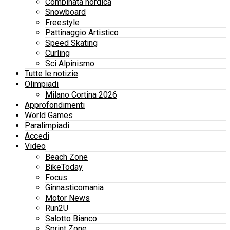
Combinata nordica
Snowboard
Freestyle
Pattinaggio Artistico
Speed Skating
Curling
Sci Alpinismo
Tutte le notizie
Olimpiadi
Milano Cortina 2026
Approfondimenti
World Games
Paralimpiadi
Accedi
Video
Beach Zone
BikeToday
Focus
Ginnasticomania
Motor News
Run2U
Salotto Bianco
Sprint Zone