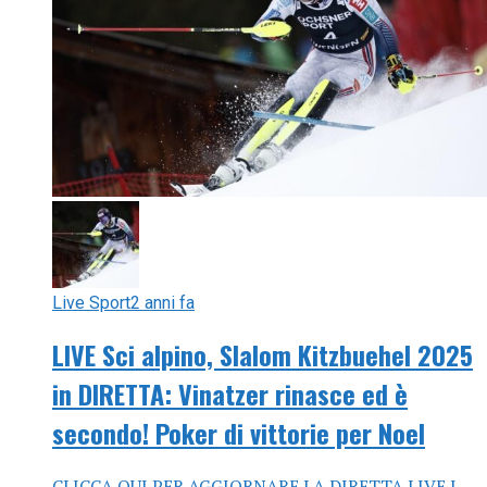
Live Sport
2 anni fa
LIVE Sci alpino, Slalom Kitzbuehel 2025
in DIRETTA: Vinatzer rinasce ed è
secondo! Poker di vittorie per Noel
CLICCA QUI PER AGGIORNARE LA DIRETTA LIVE I