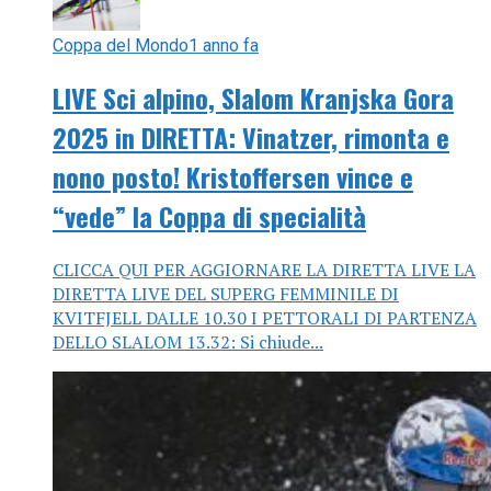
Coppa del Mondo
1 anno fa
LIVE Sci alpino, Slalom Kranjska Gora
2025 in DIRETTA: Vinatzer, rimonta e
nono posto! Kristoffersen vince e
“vede” la Coppa di specialità
CLICCA QUI PER AGGIORNARE LA DIRETTA LIVE LA
DIRETTA LIVE DEL SUPERG FEMMINILE DI
KVITFJELL DALLE 10.30 I PETTORALI DI PARTENZA
DELLO SLALOM 13.32: Si chiude...