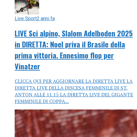
Live Sport
2 anni fa
LIVE Sci alpino, Slalom Adelboden 2025
in DIRETTA: Noel priva il Brasile della
prima vittoria. Ennesimo flop per
Vinatzer
CLICCA QUI PER AGGIORNARE LA DIRETTA LIVE LA
DIRETTA LIVE DELLA DISCESA FEMMINILE DI ST.
ANTON ALLE 11.15 LA DIRETTA LIVE DEL GIGANTE
FEMMINILE DI COPPA...