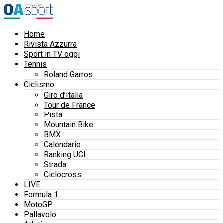
Home
Rivista Azzurra
Sport in TV oggi
Tennis
Roland Garros
Ciclismo
Giro d’Italia
Tour de France
Pista
Mountain Bike
BMX
Calendario
Ranking UCI
Strada
Ciclocross
LIVE
Formula 1
MotoGP
Pallavolo