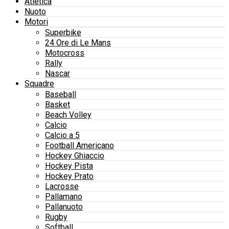
Atletica
Nuoto
Motori
Superbike
24 Ore di Le Mans
Motocross
Rally
Nascar
Squadre
Baseball
Basket
Beach Volley
Calcio
Calcio a 5
Football Americano
Hockey Ghiaccio
Hockey Pista
Hockey Prato
Lacrosse
Pallamano
Pallanuoto
Rugby
Softball