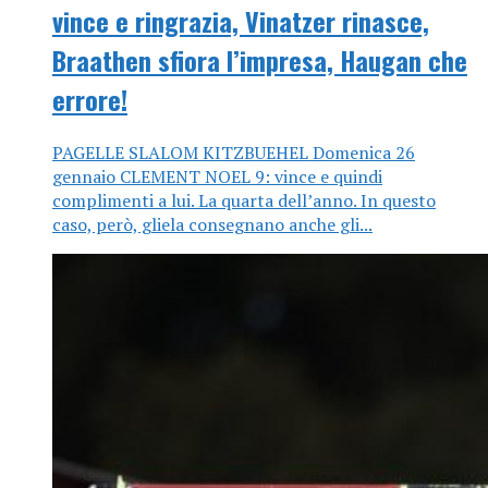
vince e ringrazia, Vinatzer rinasce,
Braathen sfiora l’impresa, Haugan che
errore!
PAGELLE SLALOM KITZBUEHEL Domenica 26
gennaio CLEMENT NOEL 9: vince e quindi
complimenti a lui. La quarta dell’anno. In questo
caso, però, gliela consegnano anche gli...