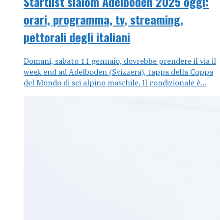
Startlist slalom Adelboden 2025 oggi:
orari, programma, tv, streaming,
pettorali degli italiani
Domani, sabato 11 gennaio, dovrebbe prendere il via il
week end ad Adelboden (Svizzera), tappa della Coppa
del Mondo di sci alpino maschile. Il condizionale è...