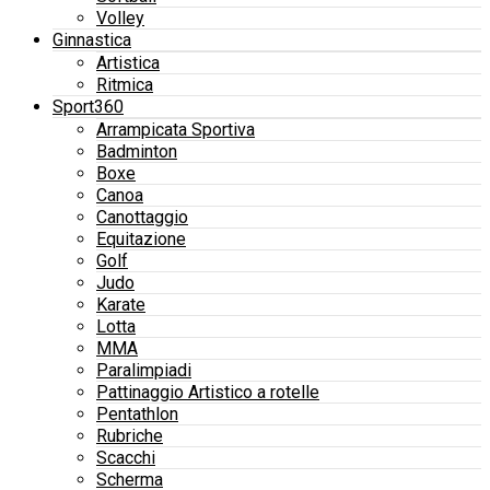
Volley
Ginnastica
Artistica
Ritmica
Sport360
Arrampicata Sportiva
Badminton
Boxe
Canoa
Canottaggio
Equitazione
Golf
Judo
Karate
Lotta
MMA
Paralimpiadi
Pattinaggio Artistico a rotelle
Pentathlon
Rubriche
Scacchi
Scherma