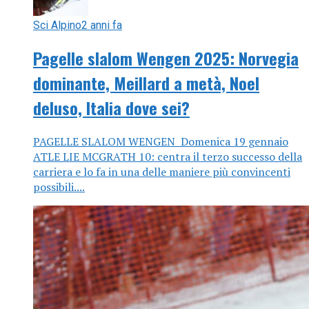
Sci Alpino
2 anni fa
Pagelle slalom Wengen 2025: Norvegia
dominante, Meillard a metà, Noel
deluso, Italia dove sei?
PAGELLE SLALOM WENGEN Domenica 19 gennaio
ATLE LIE MCGRATH 10: centra il terzo successo della
carriera e lo fa in una delle maniere più convincenti
possibili....