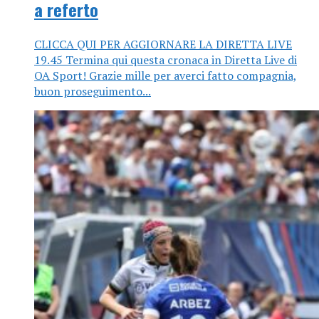
a referto
CLICCA QUI PER AGGIORNARE LA DIRETTA LIVE
19.45 Termina qui questa cronaca in Diretta Live di
OA Sport! Grazie mille per averci fatto compagnia,
buon proseguimento...