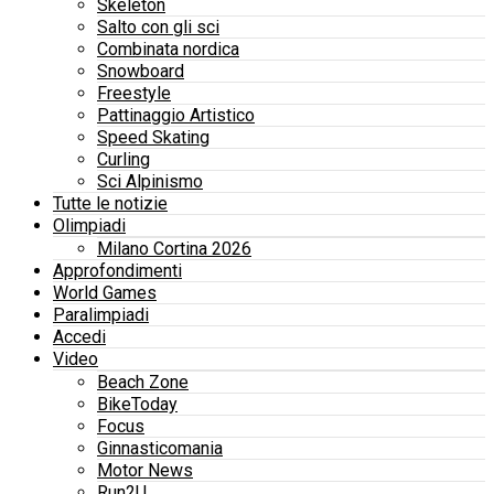
Skeleton
Salto con gli sci
Combinata nordica
Snowboard
Freestyle
Pattinaggio Artistico
Speed Skating
Curling
Sci Alpinismo
Tutte le notizie
Olimpiadi
Milano Cortina 2026
Approfondimenti
World Games
Paralimpiadi
Accedi
Video
Beach Zone
BikeToday
Focus
Ginnasticomania
Motor News
Run2U