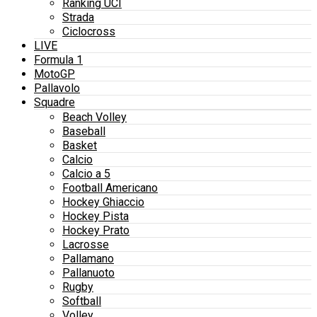
Ranking UCI
Strada
Ciclocross
LIVE
Formula 1
MotoGP
Pallavolo
Squadre
Beach Volley
Baseball
Basket
Calcio
Calcio a 5
Football Americano
Hockey Ghiaccio
Hockey Pista
Hockey Prato
Lacrosse
Pallamano
Pallanuoto
Rugby
Softball
Volley