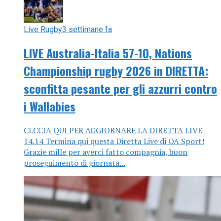
Live Rugby
3 settimane fa
LIVE Australia-Italia 57-10, Nations
Championship rugby 2026 in DIRETTA:
sconfitta pesante per gli azzurri contro
i Wallabies
CLCCIA QUI PER AGGIORNARE LA DIRETTA LIVE
14.14 Termina qui questa Diretta Live di OA Sport!
Grazie mille per averci fatto compagnia, buon
proseguimento di giornata...