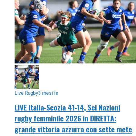
Live Rugby
3 mesi fa
LIVE Italia-Scozia 41-14, Sei Nazioni
rugby femminile 2026 in DIRETTA:
grande vittoria azzurra con sette mete