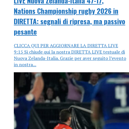
LIVE Nuova Zelanda-Italia 47-17,
Nations Championship rugby 2026 in
DIRETTA: segnali di ripresa, ma passivo
pesante
CLICCA QUI PER AGGIORNARE LA DIRETTA LIVE
9:15 Si chiude qui la nostra DIRETTA LIVE testuale di
Nuova Zelanda-Italia. Grazie per aver seguito l’evento
in nostra...