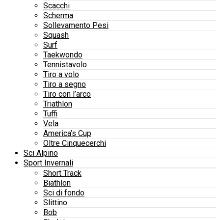
Scacchi
Scherma
Sollevamento Pesi
Squash
Surf
Taekwondo
Tennistavolo
Tiro a volo
Tiro a segno
Tiro con l’arco
Triathlon
Tuffi
Vela
America’s Cup
Oltre Cinquecerchi
Sci Alpino
Sport Invernali
Short Track
Biathlon
Sci di fondo
Slittino
Bob