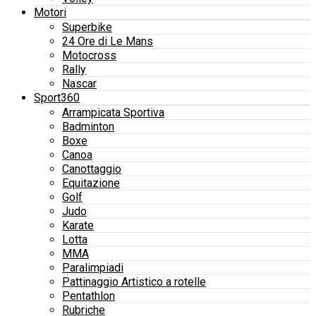
Motori
Superbike
24 Ore di Le Mans
Motocross
Rally
Nascar
Sport360
Arrampicata Sportiva
Badminton
Boxe
Canoa
Canottaggio
Equitazione
Golf
Judo
Karate
Lotta
MMA
Paralimpiadi
Pattinaggio Artistico a rotelle
Pentathlon
Rubriche