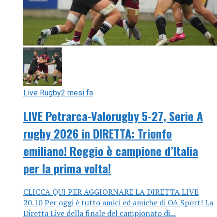
Live Rugby
2 mesi fa
LIVE Petrarca-Valorugby 5-27, Serie A
rugby 2026 in DIRETTA: Trionfo
emiliano! Reggio è campione d’Italia
per la prima volta!
CLICCA QUI PER AGGIORNARE LA DIRETTA LIVE
20.10 Per oggi è tutto amici ed amiche di OA Sport! La
Diretta Live della finale del campionato di...