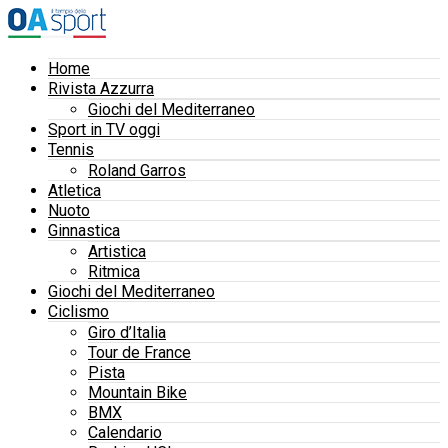
Home
Rivista Azzurra
Giochi del Mediterraneo
Sport in TV oggi
Tennis
Roland Garros
Atletica
Nuoto
Ginnastica
Artistica
Ritmica
Giochi del Mediterraneo
Ciclismo
Giro d’Italia
Tour de France
Pista
Mountain Bike
BMX
Calendario