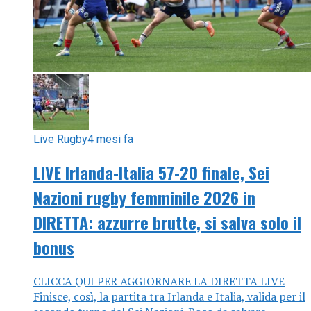
Live Rugby
4 mesi fa
LIVE Irlanda-Italia 57-20 finale, Sei
Nazioni rugby femminile 2026 in
DIRETTA: azzurre brutte, si salva solo il
bonus
CLICCA QUI PER AGGIORNARE LA DIRETTA LIVE
Finisce, così, la partita tra Irlanda e Italia, valida per il