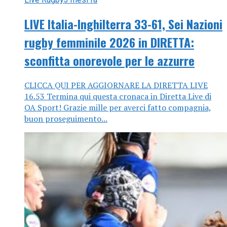
LIVE Italia-Inghilterra 33-61, Sei Nazioni
rugby femminile 2026 in DIRETTA:
sconfitta onorevole per le azzurre
CLICCA QUI PER AGGIORNARE LA DIRETTA LIVE
16.53 Termina qui questa cronaca in Diretta Live di
OA Sport! Grazie mille per averci fatto compagnia,
buon proseguimento...