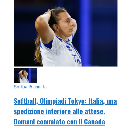
Softball
5 anni fa
Softball, Olimpiadi Tokyo: Italia, una
spedizione inferiore alle attese.
Domani commiato con il Canada