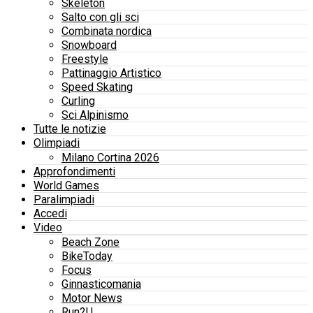
Skeleton
Salto con gli sci
Combinata nordica
Snowboard
Freestyle
Pattinaggio Artistico
Speed Skating
Curling
Sci Alpinismo
Tutte le notizie
Olimpiadi
Milano Cortina 2026
Approfondimenti
World Games
Paralimpiadi
Accedi
Video
Beach Zone
BikeToday
Focus
Ginnasticomania
Motor News
Run2U