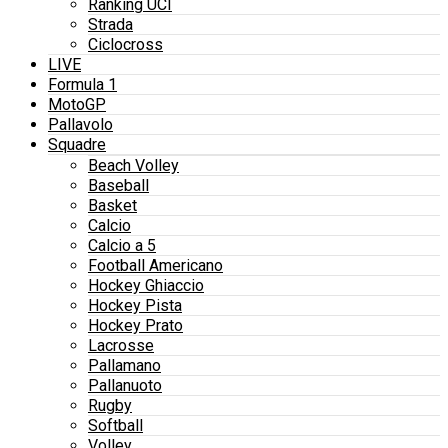
Ranking UCI
Strada
Ciclocross
LIVE
Formula 1
MotoGP
Pallavolo
Squadre
Beach Volley
Baseball
Basket
Calcio
Calcio a 5
Football Americano
Hockey Ghiaccio
Hockey Pista
Hockey Prato
Lacrosse
Pallamano
Pallanuoto
Rugby
Softball
Volley