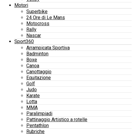
Motori
Superbike
24 Ore di Le Mans
Motocross
Rally
Nascar
Sport360
Arrampicata Sportiva
Badminton
Boxe
Canoa
Canottaggio
Equitazione
Golf
Judo
Karate
Lotta
MMA
Paralimpiadi
Pattinaggio Artistico a rotelle
Pentathlon
Rubriche