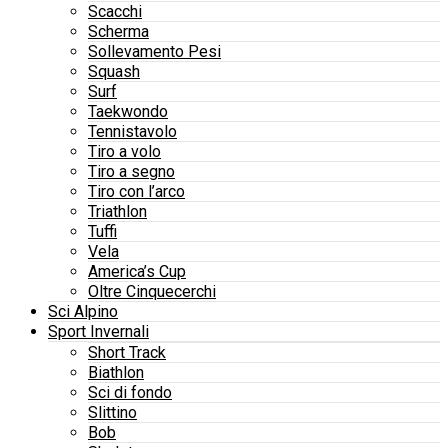
Scacchi
Scherma
Sollevamento Pesi
Squash
Surf
Taekwondo
Tennistavolo
Tiro a volo
Tiro a segno
Tiro con l’arco
Triathlon
Tuffi
Vela
America’s Cup
Oltre Cinquecerchi
Sci Alpino
Sport Invernali
Short Track
Biathlon
Sci di fondo
Slittino
Bob