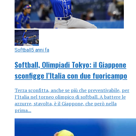
Softball
5 anni fa
Softball, Olimpiadi Tokyo: il Giappone
sconfigge l’Italia con due fuoricampo
Terza sconfitta, anche se più che preventivabile, per
l’Italia nel torneo olimpico di softball. A battere le
azzurre, stavolta, è il Giappone, che però nella
prima...