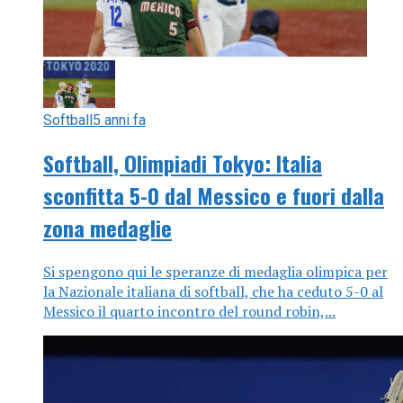
Softball
5 anni fa
Softball, Olimpiadi Tokyo: Italia
sconfitta 5-0 dal Messico e fuori dalla
zona medaglie
Si spengono qui le speranze di medaglia olimpica per
la Nazionale italiana di softball, che ha ceduto 5-0 al
Messico il quarto incontro del round robin,...