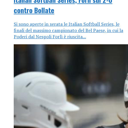
contro Bollate
Si sono aperte in serata le Italian Softball Series, le
finali del massimo campionato del Bel Paese, in cui la
Poderi dal Nespoli Forlì è riuscita...