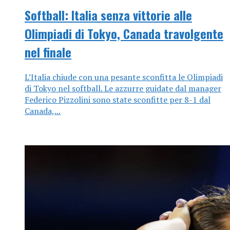
Softball: Italia senza vittorie alle
Olimpiadi di Tokyo, Canada travolgente
nel finale
L’Italia chiude con una pesante sconfitta le Olimpiadi
di Tokyo nel softball. Le azzurre guidate dal manager
Federico Pizzolini sono state sconfitte per 8-1 dal
Canada,...