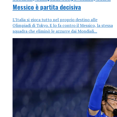
Messico è partita decisiva
L’Italia si gioca tutto nel proprio destino alle
Olimpiadi di Tokyo. E lo fa contro il Messico, la stessa
squadra che eliminò le azzurre dai Mondiali...