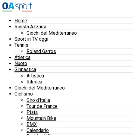
Home
Rivista Azzurra
Giochi del Mediterraneo
Sport in TV oggi
Tennis
Roland Garros
Atletica
Nuoto
Ginnastica
Artistica
Ritmica
Giochi del Mediterraneo
Ciclismo
Giro d’Italia
Tour de France
Pista
Mountain Bike
BMX
Calendario