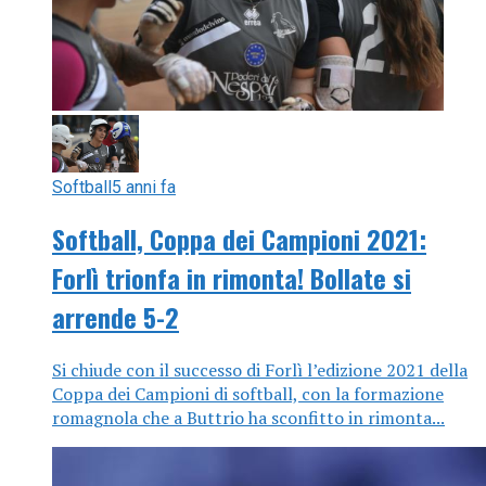
Softball
5 anni fa
Softball, Coppa dei Campioni 2021:
Forlì trionfa in rimonta! Bollate si
arrende 5-2
Si chiude con il successo di Forlì l’edizione 2021 della
Coppa dei Campioni di softball, con la formazione
romagnola che a Buttrio ha sconfitto in rimonta...