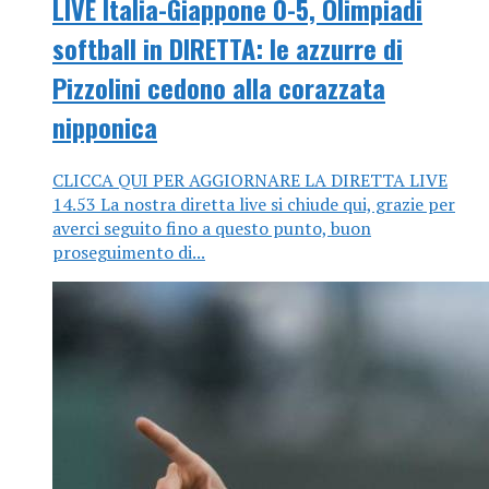
LIVE Italia-Giappone 0-5, Olimpiadi
softball in DIRETTA: le azzurre di
Pizzolini cedono alla corazzata
nipponica
CLICCA QUI PER AGGIORNARE LA DIRETTA LIVE
14.53 La nostra diretta live si chiude qui, grazie per
averci seguito fino a questo punto, buon
proseguimento di...