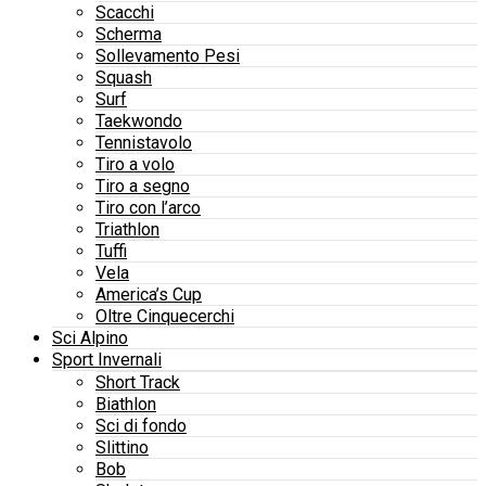
Scacchi
Scherma
Sollevamento Pesi
Squash
Surf
Taekwondo
Tennistavolo
Tiro a volo
Tiro a segno
Tiro con l’arco
Triathlon
Tuffi
Vela
America’s Cup
Oltre Cinquecerchi
Sci Alpino
Sport Invernali
Short Track
Biathlon
Sci di fondo
Slittino
Bob