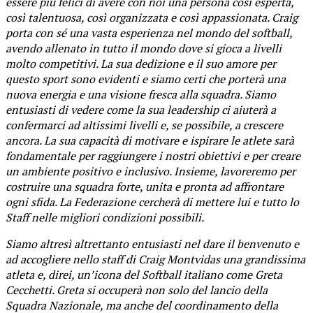
essere più felici di avere con noi una persona così esperta,
così talentuosa, così organizzata e così appassionata. Craig
porta con sé una vasta esperienza nel mondo del softball,
avendo allenato in tutto il mondo dove si gioca a livelli
molto competitivi. La sua dedizione e il suo amore per
questo sport sono evidenti e siamo certi che porterà una
nuova energia e una visione fresca alla squadra. Siamo
entusiasti di vedere come la sua leadership ci aiuterà a
confermarci ad altissimi livelli e, se possibile, a crescere
ancora. La sua capacità di motivare e ispirare le atlete sarà
fondamentale per raggiungere i nostri obiettivi e per creare
un ambiente positivo e inclusivo. Insieme, lavoreremo per
costruire una squadra forte, unita e pronta ad affrontare
ogni sfida. La Federazione cercherà di mettere lui e tutto lo
Staff nelle migliori condizioni possibili.
Siamo altresì altrettanto entusiasti nel dare il benvenuto e
ad accogliere nello staff di Craig Montvidas una grandissima
atleta e, direi, un’icona del Softball italiano come Greta
Cecchetti. Greta si occuperà non solo del lancio della
Squadra Nazionale, ma anche del coordinamento della