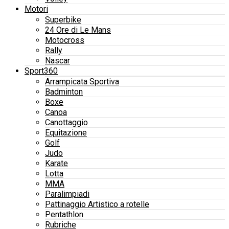
Motori
Superbike
24 Ore di Le Mans
Motocross
Rally
Nascar
Sport360
Arrampicata Sportiva
Badminton
Boxe
Canoa
Canottaggio
Equitazione
Golf
Judo
Karate
Lotta
MMA
Paralimpiadi
Pattinaggio Artistico a rotelle
Pentathlon
Rubriche