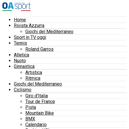
Home
Rivista Azzurra
Giochi del Mediterraneo
Sport in TV oggi
Tennis
Roland Garros
Atletica
Nuoto
Ginnastica
Artistica
Ritmica
Giochi del Mediterraneo
Ciclismo
Giro d’Italia
Tour de France
Pista
Mountain Bike
BMX
Calendario