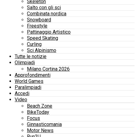
Skeleton
Salto con gli sci
Combinata nordica
Snowboard
Freestyle
Pattinaggio Artistico
Speed Skating
Curling
Sci Alpinismo
Tutte le notizie
Olimpiadi
Milano Cortina 2026
Approfondimenti
World Games
Paralimpiadi
Accedi
Video
Beach Zone
BikeToday
Focus
Ginnasticomania
Motor News
Run2U