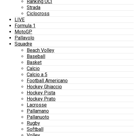
Ranking UCI
Strada
Ciclocross
LIVE
Formula 1
MotoGP
Pallavolo
Squadre
Beach Volley
Baseball
Basket
Calcio
Calcio a 5
Football Americano
Hockey Ghiaccio
Hockey Pista
Hockey Prato
Lacrosse
Pallamano
Pallanuoto
Rugby
Softball
Volley