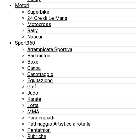
Motori
Superbike
24 Ore di Le Mans
Motocross
Rally
Nascar
Sport360
Arrampicata Sportiva
Badminton
Boxe
Canoa
Canottaggio
Equitazione
Golf
Judo
Karate
Lotta
MMA
Paralimpiadi
Pattinaggio Artistico a rotelle
Pentathlon
Rubriche