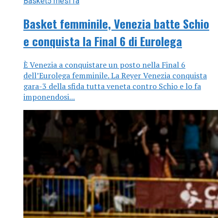
Basket
5 mesi fa
Basket femminile, Venezia batte Schio
e conquista la Final 6 di Eurolega
È Venezia a conquistare un posto nella Final 6
dell’Eurolega femminile. La Reyer Venezia conquista
gara-3 della sfida tutta veneta contro Schio e lo fa
imponendosi...