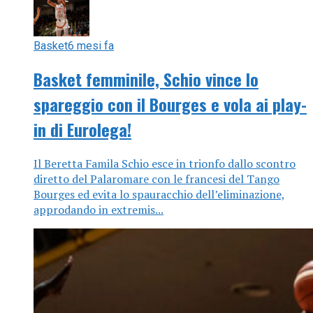
Basket
6 mesi fa
Basket femminile, Schio vince lo
spareggio con il Bourges e vola ai play-
in di Eurolega!
Il Beretta Famila Schio esce in trionfo dallo scontro
diretto del Palaromare con le francesi del Tango
Bourges ed evita lo spauracchio dell’eliminazione,
approdando in extremis...