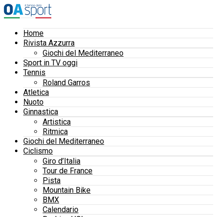
Home
Rivista Azzurra
Giochi del Mediterraneo
Sport in TV oggi
Tennis
Roland Garros
Atletica
Nuoto
Ginnastica
Artistica
Ritmica
Giochi del Mediterraneo
Ciclismo
Giro d’Italia
Tour de France
Pista
Mountain Bike
BMX
Calendario