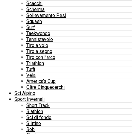
Scacchi
Scherma
Sollevamento Pesi
Squash
Surf
Taekwondo
Tennistavolo
Tiro a volo
Tiro a segno
Tiro con l’arco
Triathlon
Tuffi
Vela
America’s Cup
Oltre Cinquecerchi
Sci Alpino
Sport Invernali
Short Track
Biathlon
Sci di fondo
Slittino
Bob