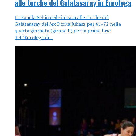
alle turche del Galatasaray in Eurolega
La Famila Schio cede in casa alle turche del
Galatasaray dell’ex Dorka Juhasz per 61-72 nella
quarta giornata (girone B) per la prima fase
dell’Eurolega di...