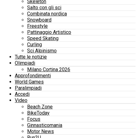
Skeleton
Salto con gli sci
Combinata nordica
Snowboard
Freestyle
Pattinaggio Artistico
Speed Skating
Curling
Sci Alpinismo
Tutte le notizie
Olimpiadi
Milano Cortina 2026
Approfondimenti
World Games
Paralimpiadi
Accedi
Video
Beach Zone
BikeToday
Focus
Ginnasticomania
Motor News
Run2U