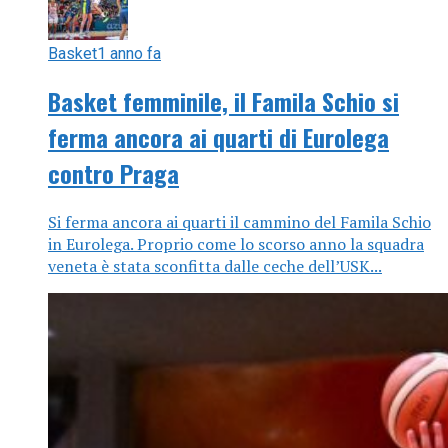
Basket
1 anno fa
Basket femminile, il Famila Schio si
ferma ancora ai quarti di Eurolega
contro Praga
Si ferma ancora ai quarti il cammino del Famila Schio
in Eurolega. Proprio come lo scorso anno la squadra
veneta è stata sconfitta dalle ceche dell’USK...