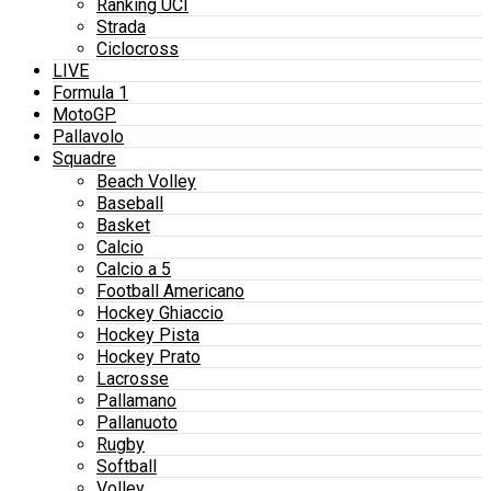
Ranking UCI
Strada
Ciclocross
LIVE
Formula 1
MotoGP
Pallavolo
Squadre
Beach Volley
Baseball
Basket
Calcio
Calcio a 5
Football Americano
Hockey Ghiaccio
Hockey Pista
Hockey Prato
Lacrosse
Pallamano
Pallanuoto
Rugby
Softball
Volley