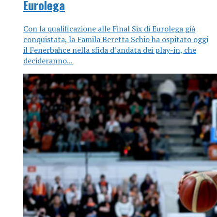
Eurolega
Con la qualificazione alle Final Six di Eurolega già
conquistata, la Famila Beretta Schio ha ospitato oggi
il Fenerbahce nella sfida d’andata dei play-in, che
decideranno...