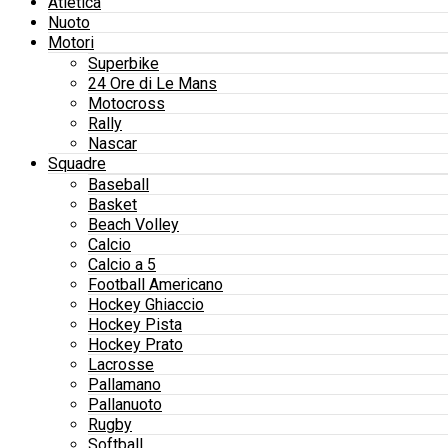
Atletica
Nuoto
Motori
Superbike
24 Ore di Le Mans
Motocross
Rally
Nascar
Squadre
Baseball
Basket
Beach Volley
Calcio
Calcio a 5
Football Americano
Hockey Ghiaccio
Hockey Pista
Hockey Prato
Lacrosse
Pallamano
Pallanuoto
Rugby
Softball