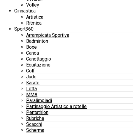
Volley
Ginnastica
Artistica
Ritmica
Sport360
Arrampicata Sportiva
Badminton
Boxe
Canoa
Canottaggio
Equitazione
Golf
Judo
Karate
Lotta
MMA
Paralimpiadi
Pattinaggio Artistico a rotelle
Pentathlon
Rubriche
Scacchi
Scherma