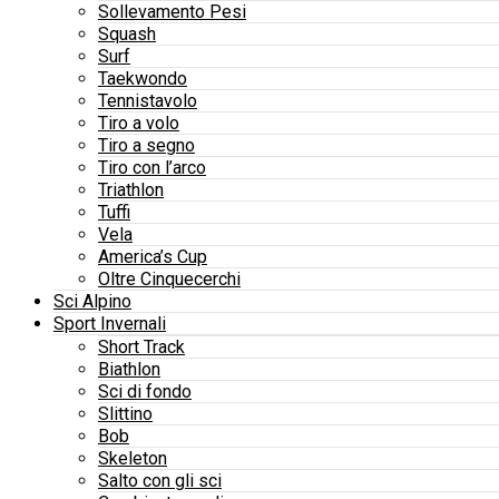
Sollevamento Pesi
Squash
Surf
Taekwondo
Tennistavolo
Tiro a volo
Tiro a segno
Tiro con l’arco
Triathlon
Tuffi
Vela
America’s Cup
Oltre Cinquecerchi
Sci Alpino
Sport Invernali
Short Track
Biathlon
Sci di fondo
Slittino
Bob
Skeleton
Salto con gli sci