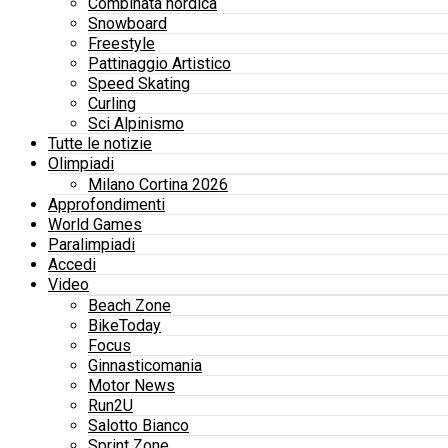
Combinata nordica
Snowboard
Freestyle
Pattinaggio Artistico
Speed Skating
Curling
Sci Alpinismo
Tutte le notizie
Olimpiadi
Milano Cortina 2026
Approfondimenti
World Games
Paralimpiadi
Accedi
Video
Beach Zone
BikeToday
Focus
Ginnasticomania
Motor News
Run2U
Salotto Bianco
Sprint Zone