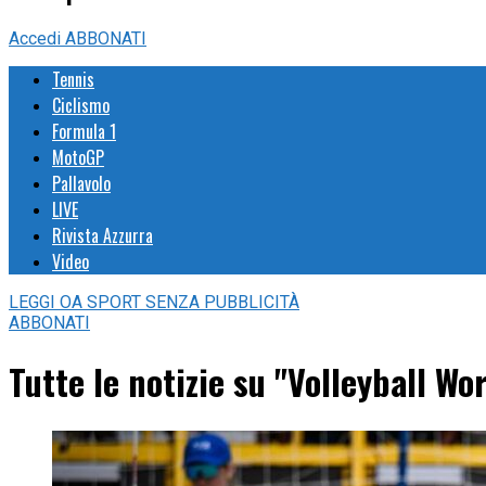
Accedi
ABBONATI
Tennis
Ciclismo
Formula 1
MotoGP
Pallavolo
LIVE
Rivista Azzurra
Video
LEGGI
OA SPORT
SENZA PUBBLICITÀ
ABBONATI
Tutte le notizie su "Volleyball W