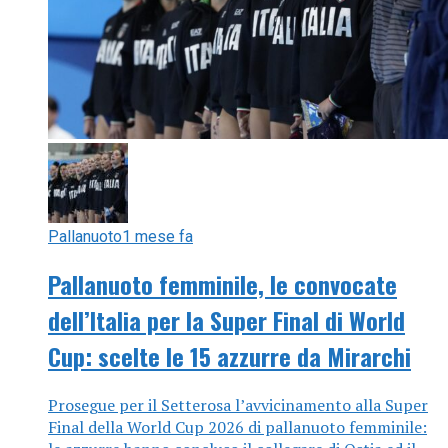
Pallanuoto
1 mese fa
Pallanuoto femminile, le convocate
dell’Italia per la Super Final di World
Cup: scelte le 15 azzurre da Mirarchi
Prosegue per il Setterosa l’avvicinamento alla Super
Final della World Cup 2026 di pallanuoto femminile: