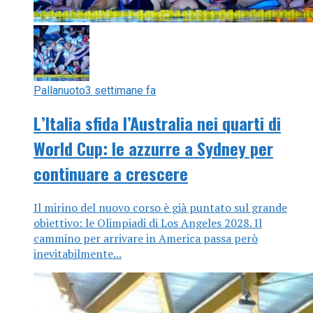
Pallanuoto
3 settimane fa
L’Italia sfida l’Australia nei quarti di
World Cup: le azzurre a Sydney per
continuare a crescere
Il mirino del nuovo corso è già puntato sul grande
obiettivo: le Olimpiadi di Los Angeles 2028. Il
cammino per arrivare in America passa però
inevitabilmente...