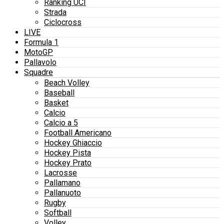
Ranking UCI
Strada
Ciclocross
LIVE
Formula 1
MotoGP
Pallavolo
Squadre
Beach Volley
Baseball
Basket
Calcio
Calcio a 5
Football Americano
Hockey Ghiaccio
Hockey Pista
Hockey Prato
Lacrosse
Pallamano
Pallanuoto
Rugby
Softball
Volley