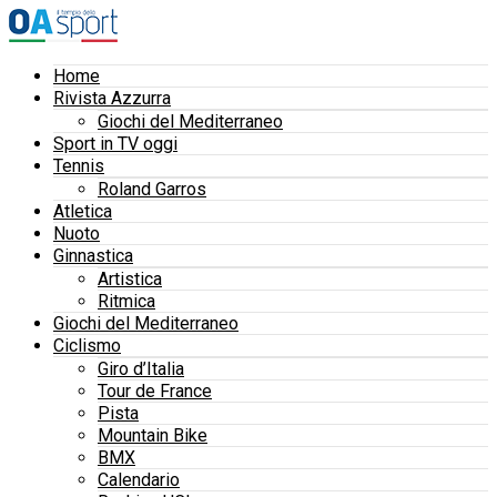
Home
Rivista Azzurra
Giochi del Mediterraneo
Sport in TV oggi
Tennis
Roland Garros
Atletica
Nuoto
Ginnastica
Artistica
Ritmica
Giochi del Mediterraneo
Ciclismo
Giro d’Italia
Tour de France
Pista
Mountain Bike
BMX
Calendario