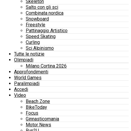
Skeleton
Salto con gli sci
Combinata nordica
Snowboard
Freestyle
Pattinaggio Artistico
Speed Skating
Curling
Sci Alpinismo
Tutte le notizie
Olimpiadi
Milano Cortina 2026
Approfondimenti
World Games
Paralimpiadi
Accedi
Video
Beach Zone
BikeToday
Focus
Ginnasticomania
Motor News
Run2U