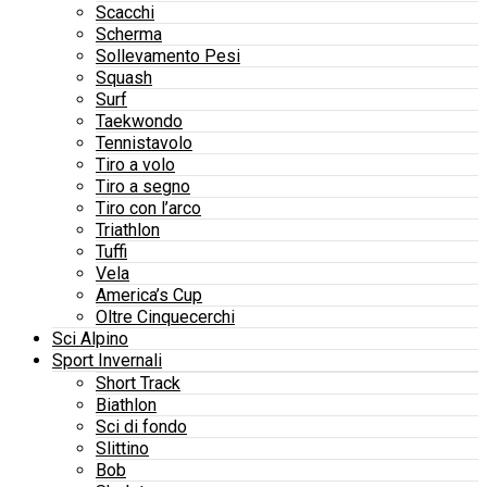
Scacchi
Scherma
Sollevamento Pesi
Squash
Surf
Taekwondo
Tennistavolo
Tiro a volo
Tiro a segno
Tiro con l’arco
Triathlon
Tuffi
Vela
America’s Cup
Oltre Cinquecerchi
Sci Alpino
Sport Invernali
Short Track
Biathlon
Sci di fondo
Slittino
Bob