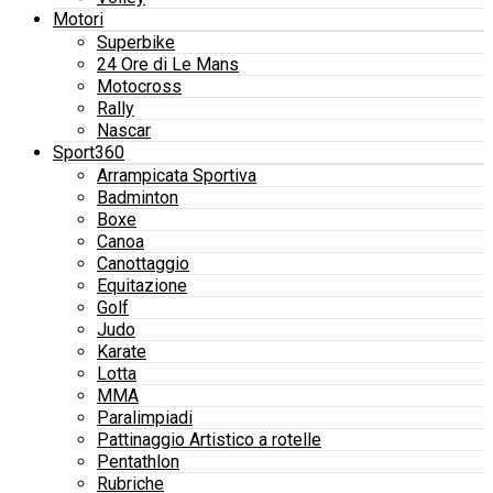
Motori
Superbike
24 Ore di Le Mans
Motocross
Rally
Nascar
Sport360
Arrampicata Sportiva
Badminton
Boxe
Canoa
Canottaggio
Equitazione
Golf
Judo
Karate
Lotta
MMA
Paralimpiadi
Pattinaggio Artistico a rotelle
Pentathlon
Rubriche