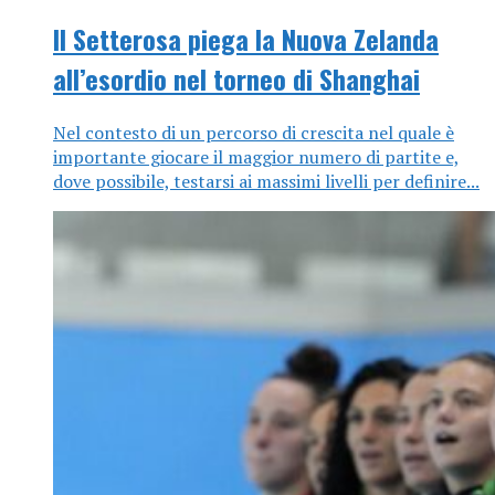
Il Setterosa piega la Nuova Zelanda
all’esordio nel torneo di Shanghai
Nel contesto di un percorso di crescita nel quale è
importante giocare il maggior numero di partite e,
dove possibile, testarsi ai massimi livelli per definire...