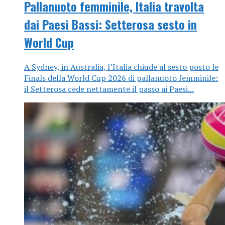
Pallanuoto femminile, Italia travolta
dai Paesi Bassi: Setterosa sesto in
World Cup
A Sydney, in Australia, l’Italia chiude al sesto posto le
Finals della World Cup 2026 di pallanuoto femminile:
il Setterosa cede nettamente il passo ai Paesi...