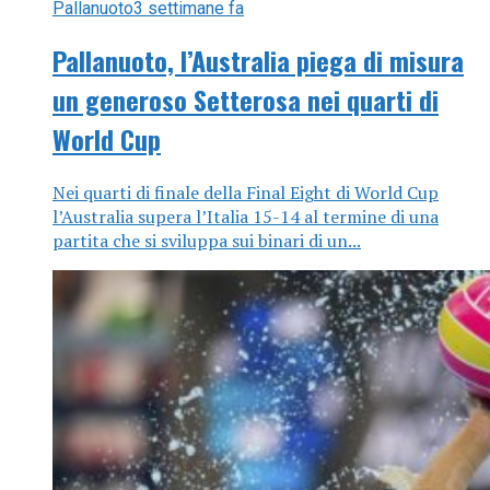
Pallanuoto
3 settimane fa
Pallanuoto, l’Australia piega di misura
un generoso Setterosa nei quarti di
World Cup
Nei quarti di finale della Final Eight di World Cup
l’Australia supera l’Italia 15-14 al termine di una
partita che si sviluppa sui binari di un...