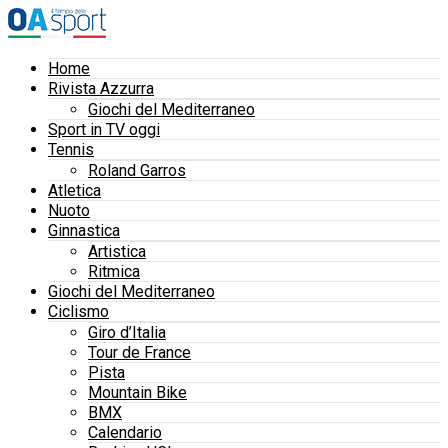
Home
Rivista Azzurra
Giochi del Mediterraneo
Sport in TV oggi
Tennis
Roland Garros
Atletica
Nuoto
Ginnastica
Artistica
Ritmica
Giochi del Mediterraneo
Ciclismo
Giro d’Italia
Tour de France
Pista
Mountain Bike
BMX
Calendario