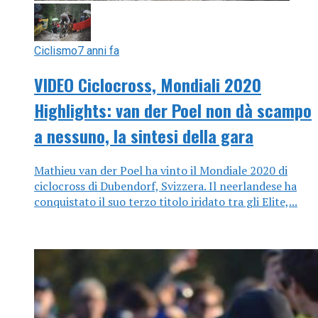
Ciclismo
7 anni fa
VIDEO Ciclocross, Mondiali 2020
Highlights: van der Poel non dà scampo
a nessuno, la sintesi della gara
Mathieu van der Poel ha vinto il Mondiale 2020 di
ciclocross di Dubendorf, Svizzera. Il neerlandese ha
conquistato il suo terzo titolo iridato tra gli Elite,...