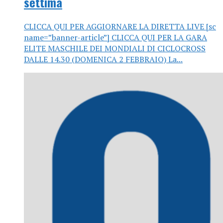
settima
CLICCA QUI PER AGGIORNARE LA DIRETTA LIVE [sc
name=”banner-article”] CLICCA QUI PER LA GARA
ELITE MASCHILE DEI MONDIALI DI CICLOCROSS
DALLE 14.30 (DOMENICA 2 FEBBRAIO) La...