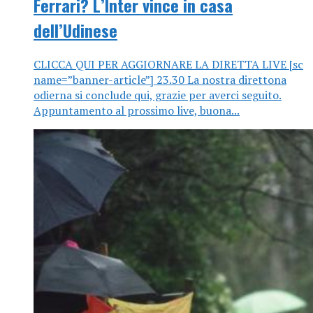
Ferrari? L’Inter vince in casa
dell’Udinese
CLICCA QUI PER AGGIORNARE LA DIRETTA LIVE [sc
name=”banner-article”] 23.30 La nostra direttona
odierna si conclude qui, grazie per averci seguito.
Appuntamento al prossimo live, buona...