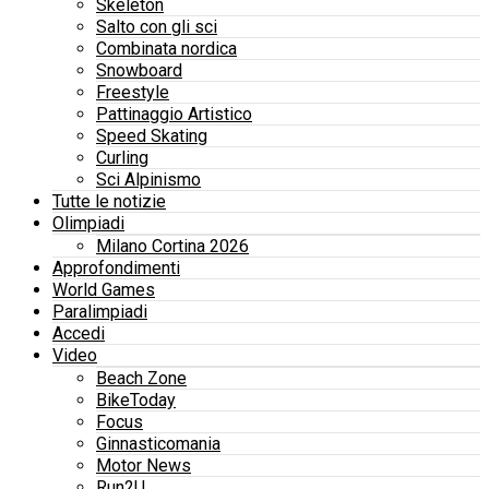
Skeleton
Salto con gli sci
Combinata nordica
Snowboard
Freestyle
Pattinaggio Artistico
Speed Skating
Curling
Sci Alpinismo
Tutte le notizie
Olimpiadi
Milano Cortina 2026
Approfondimenti
World Games
Paralimpiadi
Accedi
Video
Beach Zone
BikeToday
Focus
Ginnasticomania
Motor News
Run2U