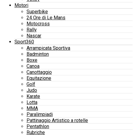
Motori
Superbike
24 Ore di Le Mans
Motocross
Rally
Nascar
Sport360
Arrampicata Sportiva
Badminton
Boxe
Canoa
Canottaggio
Equitazione
Golf
Judo
Karate
Lotta
MMA
Paralimpiadi
Pattinaggio Artistico a rotelle
Pentathlon
Rubriche