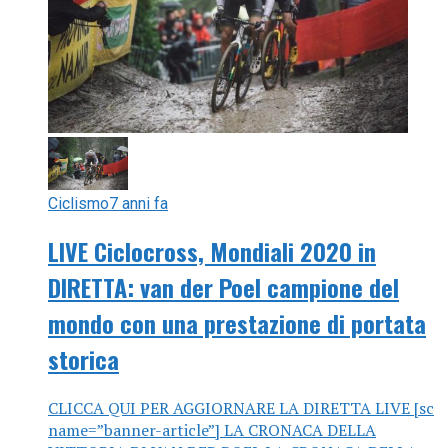
Ciclismo
7 anni fa
LIVE Ciclocross, Mondiali 2020 in
DIRETTA: van der Poel campione del
mondo con una prestazione di portata
storica
CLICCA QUI PER AGGIORNARE LA DIRETTA LIVE [sc
name=”banner-article”] LA CRONACA DELLA