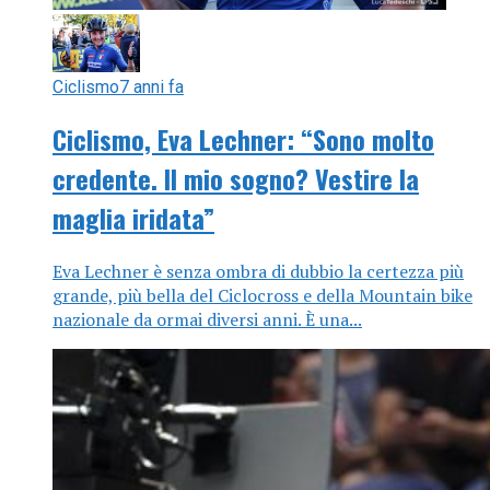
Ciclismo
7 anni fa
Ciclismo, Eva Lechner: “Sono molto
credente. Il mio sogno? Vestire la
maglia iridata”
Eva Lechner è senza ombra di dubbio la certezza più
grande, più bella del Ciclocross e della Mountain bike
nazionale da ormai diversi anni. È una...