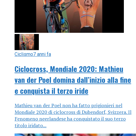
Ciclismo
7 anni fa
Ciclocross, Mondiale 2020: Mathieu
van der Poel domina dall’inizio alla fine
e conquista il terzo iride
Mathieu van der Poel non ha fatto prigionieri nel
Mondiale 2020 di ciclocross di Dubendorf, Svizzera. Il
Fenomeno neerlandese ha conquistato il suo terzo
titolo iridato...