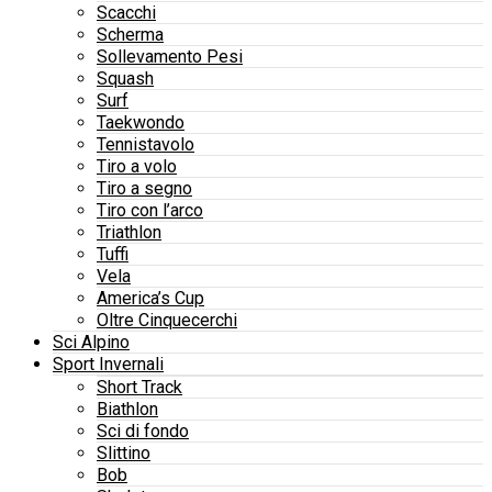
Scacchi
Scherma
Sollevamento Pesi
Squash
Surf
Taekwondo
Tennistavolo
Tiro a volo
Tiro a segno
Tiro con l’arco
Triathlon
Tuffi
Vela
America’s Cup
Oltre Cinquecerchi
Sci Alpino
Sport Invernali
Short Track
Biathlon
Sci di fondo
Slittino
Bob