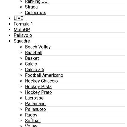
Ranking UCI
Strada
Ciclocross
LIVE
Formula 1
MotoGP
Pallavolo
Squadre
Beach Volley
Baseball
Basket
Calcio
Calcio a 5
Football Americano
Hockey Ghiaccio
Hockey Pista
Hockey Prato
Lacrosse
Pallamano
Pallanuoto
Rugby
Softball
Volley