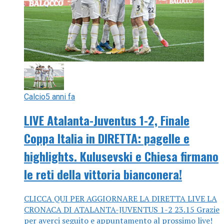
Calcio
5 anni fa
LIVE Atalanta-Juventus 1-2, Finale
Coppa Italia in DIRETTA: pagelle e
highlights. Kulusevski e Chiesa firmano
le reti della vittoria bianconera!
CLICCA QUI PER AGGIORNARE LA DIRETTA LIVE LA
CRONACA DI ATALANTA-JUVENTUS 1-2 23.15 Grazie
per averci seguito e appuntamento al prossimo live!