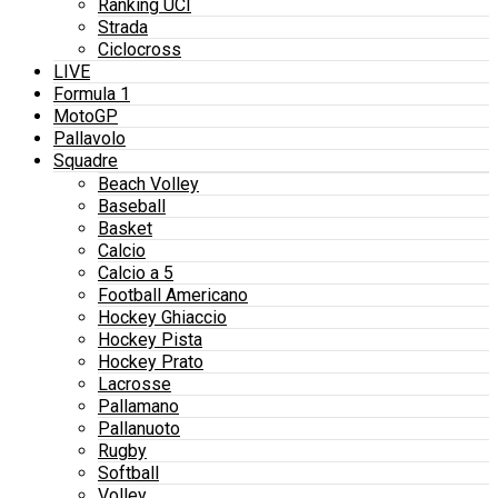
Ranking UCI
Strada
Ciclocross
LIVE
Formula 1
MotoGP
Pallavolo
Squadre
Beach Volley
Baseball
Basket
Calcio
Calcio a 5
Football Americano
Hockey Ghiaccio
Hockey Pista
Hockey Prato
Lacrosse
Pallamano
Pallanuoto
Rugby
Softball
Volley