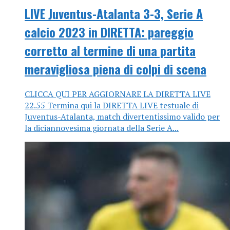
LIVE Juventus-Atalanta 3-3, Serie A
calcio 2023 in DIRETTA: pareggio
corretto al termine di una partita
meravigliosa piena di colpi di scena
CLICCA QUI PER AGGIORNARE LA DIRETTA LIVE
22.55 Termina qui la DIRETTA LIVE testuale di
Juventus-Atalanta, match divertentissimo valido per
la diciannovesima giornata della Serie A...