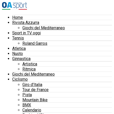
Home
Rivista Azzurra
Giochi del Mediterraneo
Sport in TV oggi
Tennis
Roland Garros
Atletica
Nuoto
Ginnastica
Artistica
Ritmica
Giochi del Mediterraneo
Ciclismo
Giro d’Italia
Tour de France
Pista
Mountain Bike
BMX
Calendario