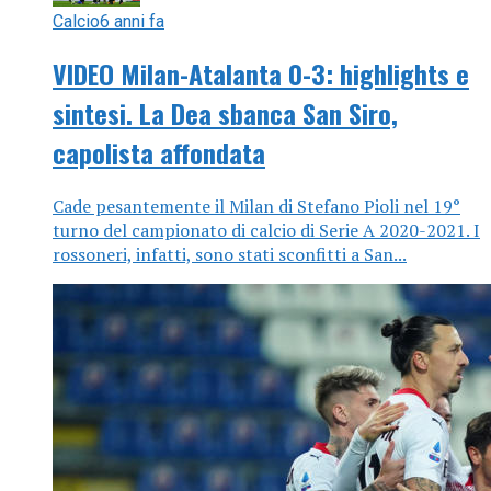
Calcio
6 anni fa
VIDEO Milan-Atalanta 0-3: highlights e
sintesi. La Dea sbanca San Siro,
capolista affondata
Cade pesantemente il Milan di Stefano Pioli nel 19°
turno del campionato di calcio di Serie A 2020-2021. I
rossoneri, infatti, sono stati sconfitti a San...