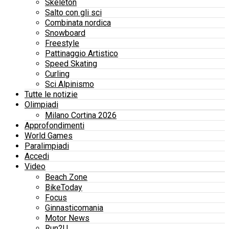
Skeleton
Salto con gli sci
Combinata nordica
Snowboard
Freestyle
Pattinaggio Artistico
Speed Skating
Curling
Sci Alpinismo
Tutte le notizie
Olimpiadi
Milano Cortina 2026
Approfondimenti
World Games
Paralimpiadi
Accedi
Video
Beach Zone
BikeToday
Focus
Ginnasticomania
Motor News
Run2U