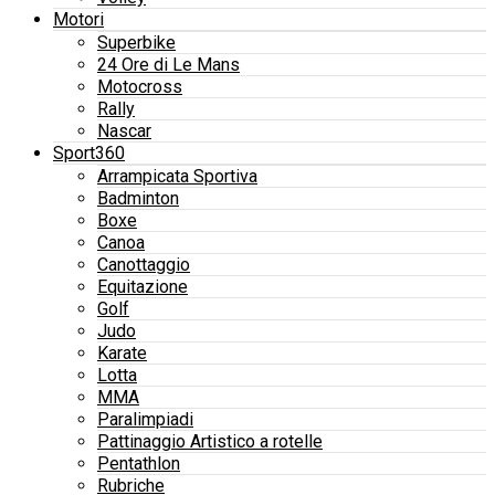
Motori
Superbike
24 Ore di Le Mans
Motocross
Rally
Nascar
Sport360
Arrampicata Sportiva
Badminton
Boxe
Canoa
Canottaggio
Equitazione
Golf
Judo
Karate
Lotta
MMA
Paralimpiadi
Pattinaggio Artistico a rotelle
Pentathlon
Rubriche