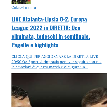
Calcio
4 anni fa
LIVE Atalanta-Lipsia 0-2, Europa
League 2022 in DIRETTA: Dea
eliminata, tedeschi in semifinale.
Pagelle e highlights
CLICCA QUI PER AGGIORNARE LA DIRETTA LIVE
20:50 OA Sport vi ringrazia per aver seguito con noi
le emozioni di questo match e vi augura un...