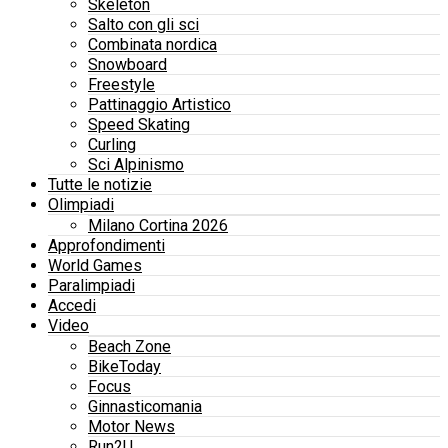
Skeleton
Salto con gli sci
Combinata nordica
Snowboard
Freestyle
Pattinaggio Artistico
Speed Skating
Curling
Sci Alpinismo
Tutte le notizie
Olimpiadi
Milano Cortina 2026
Approfondimenti
World Games
Paralimpiadi
Accedi
Video
Beach Zone
BikeToday
Focus
Ginnasticomania
Motor News
Run2U