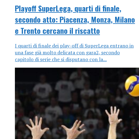
Playoff SuperLega, quarti di finale,
secondo atto: Piacenza, Monza, Milano
e Trento cercano il riscatto
I quarti di finale dei play-off di SuperLega entrano in
una fase già molto delicata con gara2, secondo
capitolo di serie che si disputano con la...