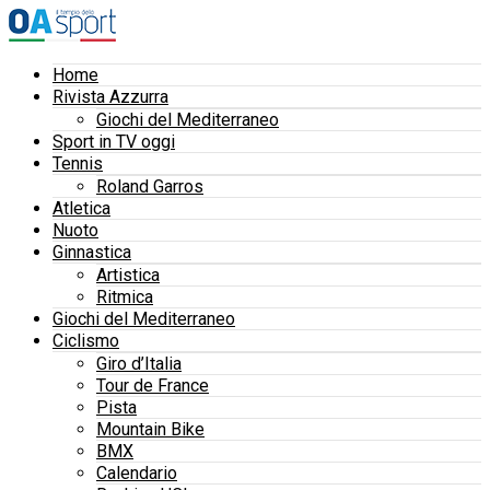
Home
Rivista Azzurra
Giochi del Mediterraneo
Sport in TV oggi
Tennis
Roland Garros
Atletica
Nuoto
Ginnastica
Artistica
Ritmica
Giochi del Mediterraneo
Ciclismo
Giro d’Italia
Tour de France
Pista
Mountain Bike
BMX
Calendario