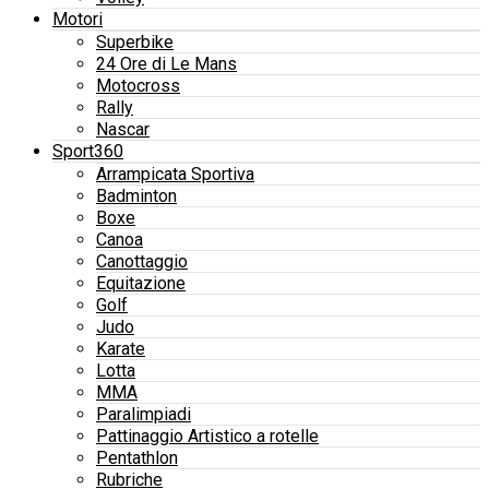
Motori
Superbike
24 Ore di Le Mans
Motocross
Rally
Nascar
Sport360
Arrampicata Sportiva
Badminton
Boxe
Canoa
Canottaggio
Equitazione
Golf
Judo
Karate
Lotta
MMA
Paralimpiadi
Pattinaggio Artistico a rotelle
Pentathlon
Rubriche