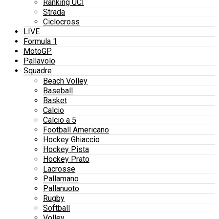
Ranking UCI
Strada
Ciclocross
LIVE
Formula 1
MotoGP
Pallavolo
Squadre
Beach Volley
Baseball
Basket
Calcio
Calcio a 5
Football Americano
Hockey Ghiaccio
Hockey Pista
Hockey Prato
Lacrosse
Pallamano
Pallanuoto
Rugby
Softball
Volley