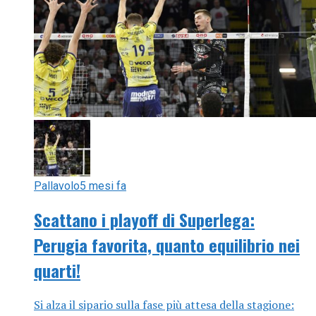
Pallavolo
5 mesi fa
Scattano i playoff di Superlega:
Perugia favorita, quanto equilibrio nei
quarti!
Si alza il sipario sulla fase più attesa della stagione: