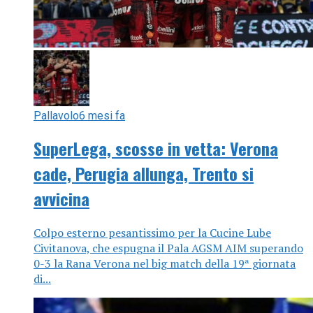
Pallavolo
6 mesi fa
SuperLega, scosse in vetta: Verona
cade, Perugia allunga, Trento si
avvicina
Colpo esterno pesantissimo per la Cucine Lube
Civitanova, che espugna il Pala AGSM AIM superando
0-3 la Rana Verona nel big match della 19ª giornata
di...