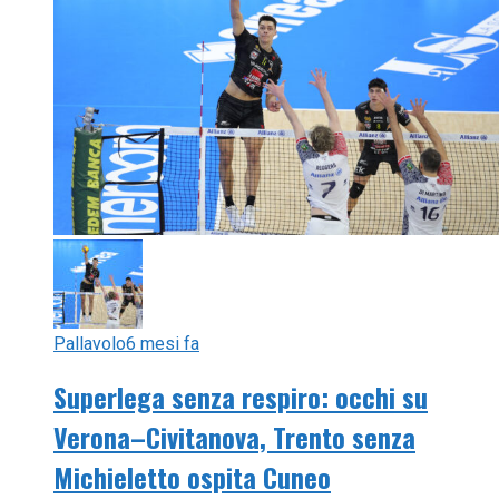
Pallavolo
6 mesi fa
Superlega senza respiro: occhi su
Verona–Civitanova, Trento senza
Michieletto ospita Cuneo