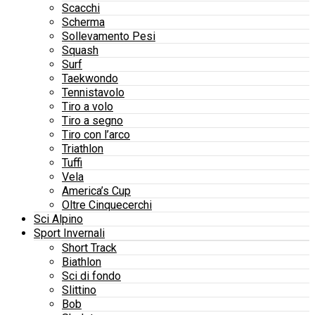
Scacchi
Scherma
Sollevamento Pesi
Squash
Surf
Taekwondo
Tennistavolo
Tiro a volo
Tiro a segno
Tiro con l’arco
Triathlon
Tuffi
Vela
America’s Cup
Oltre Cinquecerchi
Sci Alpino
Sport Invernali
Short Track
Biathlon
Sci di fondo
Slittino
Bob