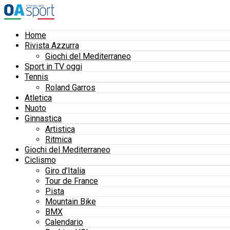
Home
Rivista Azzurra
Giochi del Mediterraneo
Sport in TV oggi
Tennis
Roland Garros
Atletica
Nuoto
Ginnastica
Artistica
Ritmica
Giochi del Mediterraneo
Ciclismo
Giro d’Italia
Tour de France
Pista
Mountain Bike
BMX
Calendario