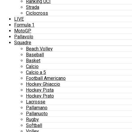
Ranking UCI
Strada
Ciclocross
LIVE
Formula 1
MotoGP
Pallavolo
Squadre
Beach Volley
Baseball
Basket
Calcio
Calcio a 5
Football Americano
Hockey Ghiaccio
Hockey Pista
Hockey Prato
Lacrosse
Pallamano
Pallanuoto
Rugby
Softball
Volley