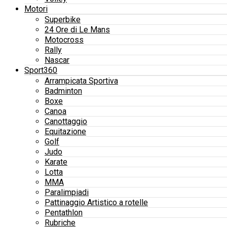
Motori
Superbike
24 Ore di Le Mans
Motocross
Rally
Nascar
Sport360
Arrampicata Sportiva
Badminton
Boxe
Canoa
Canottaggio
Equitazione
Golf
Judo
Karate
Lotta
MMA
Paralimpiadi
Pattinaggio Artistico a rotelle
Pentathlon
Rubriche