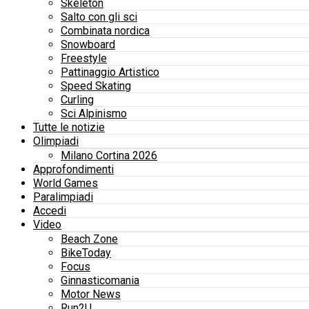
Skeleton
Salto con gli sci
Combinata nordica
Snowboard
Freestyle
Pattinaggio Artistico
Speed Skating
Curling
Sci Alpinismo
Tutte le notizie
Olimpiadi
Milano Cortina 2026
Approfondimenti
World Games
Paralimpiadi
Accedi
Video
Beach Zone
BikeToday
Focus
Ginnasticomania
Motor News
Run2U