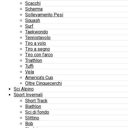
Scacchi
Scherma
Sollevamento Pesi
Squash
Surf
Taekwondo
Tennistavolo
Tiro a volo
Tiro a segno
Tiro con l’arco
Triathlon
Tuffi
Vela
America’s Cup
Oltre Cinquecerchi
Sci Alpino
Sport Invernali
Short Track
Biathlon
Sci di fondo
Slittino
Bob