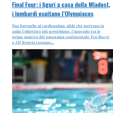
Final Four: i liguri a casa della Mladost,
i lombardi ospitano l’Olympiacos
Due battaglie al cardiopalma, sfide che mettono in
palio l’obiettivo più prestigioso: l’approdo tra le
prime quattro del panorama continentale. Pro Recco
e AN Brescia tornano...