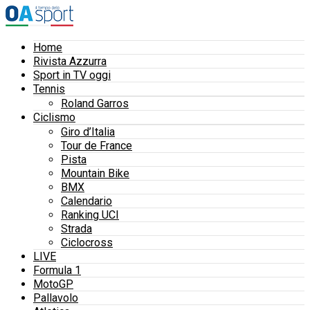
Home
Rivista Azzurra
Sport in TV oggi
Tennis
Roland Garros
Ciclismo
Giro d’Italia
Tour de France
Pista
Mountain Bike
BMX
Calendario
Ranking UCI
Strada
Ciclocross
LIVE
Formula 1
MotoGP
Pallavolo