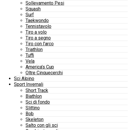
Sollevamento Pesi
Squash
Surf
Taekwondo
Tennistavolo
Tiro a volo
Tiro a segno
Tiro con l’arco
Triathlon
Tuffi
Vela
America’s Cup
Oltre Cinquecerchi
Sci Alpino
Sport Invernali
Short Track
Biathlon
Sci di fondo
Slittino
Bob
Skeleton
Salto con gli sci