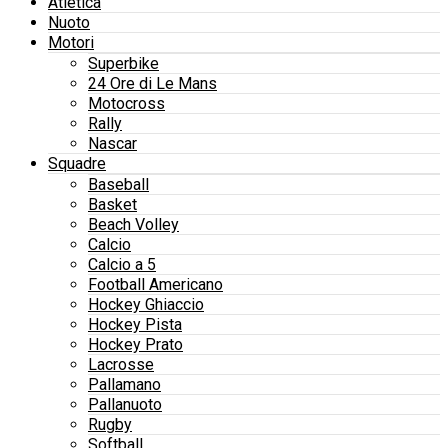
Atletica
Nuoto
Motori
Superbike
24 Ore di Le Mans
Motocross
Rally
Nascar
Squadre
Baseball
Basket
Beach Volley
Calcio
Calcio a 5
Football Americano
Hockey Ghiaccio
Hockey Pista
Hockey Prato
Lacrosse
Pallamano
Pallanuoto
Rugby
Softball