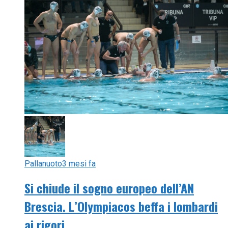
Pallanuoto
3 mesi fa
Si chiude il sogno europeo dell’AN
Brescia. L’Olympiacos beffa i lombardi
ai rigori