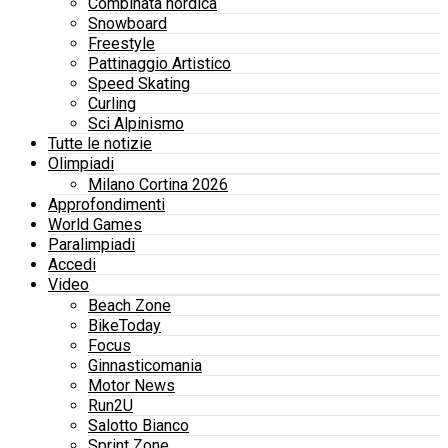
Combinata nordica
Snowboard
Freestyle
Pattinaggio Artistico
Speed Skating
Curling
Sci Alpinismo
Tutte le notizie
Olimpiadi
Milano Cortina 2026
Approfondimenti
World Games
Paralimpiadi
Accedi
Video
Beach Zone
BikeToday
Focus
Ginnasticomania
Motor News
Run2U
Salotto Bianco
Sprint Zone