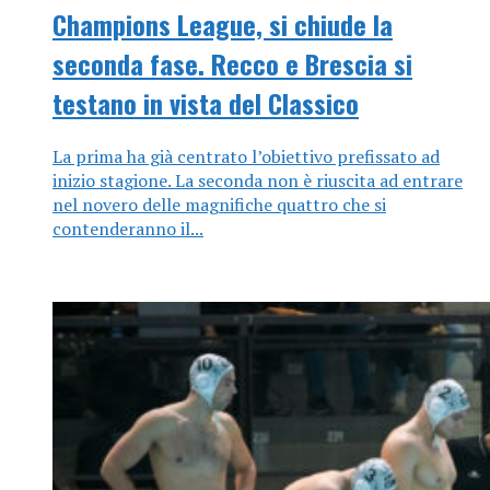
Champions League, si chiude la
seconda fase. Recco e Brescia si
testano in vista del Classico
La prima ha già centrato l’obiettivo prefissato ad
inizio stagione. La seconda non è riuscita ad entrare
nel novero delle magnifiche quattro che si
contenderanno il...