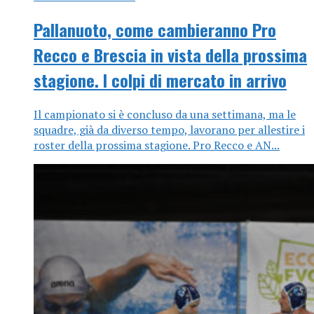
Pallanuoto, come cambieranno Pro
Recco e Brescia in vista della prossima
stagione. I colpi di mercato in arrivo
Il campionato si è concluso da una settimana, ma le
squadre, già da diverso tempo, lavorano per allestire i
roster della prossima stagione. Pro Recco e AN...