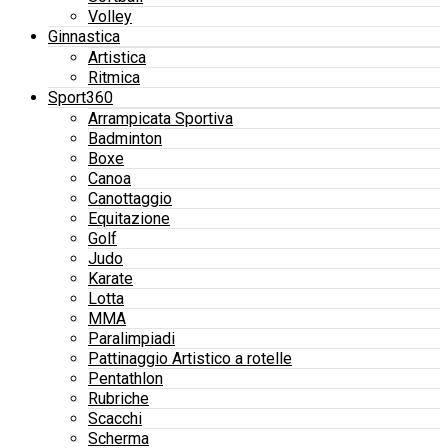
Volley
Ginnastica
Artistica
Ritmica
Sport360
Arrampicata Sportiva
Badminton
Boxe
Canoa
Canottaggio
Equitazione
Golf
Judo
Karate
Lotta
MMA
Paralimpiadi
Pattinaggio Artistico a rotelle
Pentathlon
Rubriche
Scacchi
Scherma