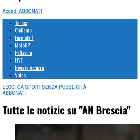
Accedi
ABBONATI
Tennis
Ciclismo
Formula 1
MotoGP
Pallavolo
LIVE
Rivista Azzurra
Video
LEGGI
OA SPORT
SENZA PUBBLICITÀ
ABBONATI
Tutte le notizie su "AN Brescia"