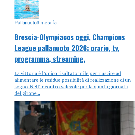
Pallanuoto
3 mesi fa
Brescia-Olympiacos oggi, Champions
League pallanuoto 2026: orario, tv,
programma, streaming.
La vittoria è l’unico risultato utile per riuscire ad
alimentare le residue possibilità di realizzazione di un
sogno. Nell’incontro valevole per la quinta giornata
del girone...