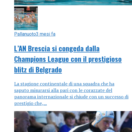
Pallanuoto
3 mesi fa
L’AN Brescia si congeda dalla
Champions League con il prestigioso
blitz di Belgrado
La stagione continentale di una squadra che ha
saputo misurarsi alla pari con le corazzate del
panorama internazionale si chiude con un successo di
prestigio che,...