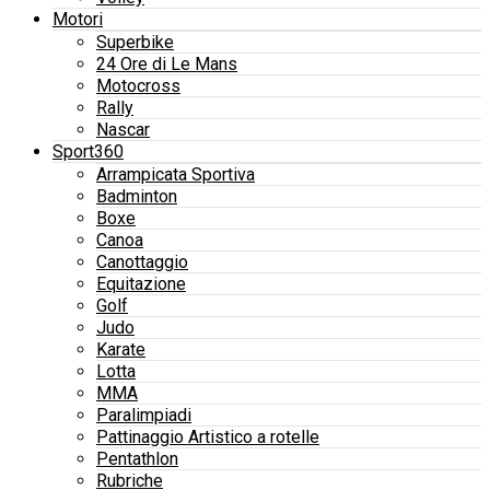
Motori
Superbike
24 Ore di Le Mans
Motocross
Rally
Nascar
Sport360
Arrampicata Sportiva
Badminton
Boxe
Canoa
Canottaggio
Equitazione
Golf
Judo
Karate
Lotta
MMA
Paralimpiadi
Pattinaggio Artistico a rotelle
Pentathlon
Rubriche