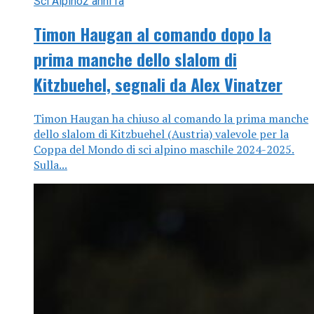
Sci Alpino
2 anni fa
Timon Haugan al comando dopo la
prima manche dello slalom di
Kitzbuehel, segnali da Alex Vinatzer
Timon Haugan ha chiuso al comando la prima manche
dello slalom di Kitzbuehel (Austria) valevole per la
Coppa del Mondo di sci alpino maschile 2024-2025.
Sulla...