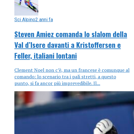
Sci Alpino
2 anni fa
Steven Amiez comanda lo slalom della
Val d’Isere davanti a Kristoffersen e
Feller, italiani lontani
Clement Noel non c’è, ma un francese è comunque al
comando: lo scenario tra i pali stretti, a questo
punto, si fa ancor più imprevedibile. Il...