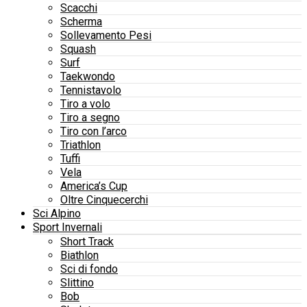
Scacchi
Scherma
Sollevamento Pesi
Squash
Surf
Taekwondo
Tennistavolo
Tiro a volo
Tiro a segno
Tiro con l’arco
Triathlon
Tuffi
Vela
America’s Cup
Oltre Cinquecerchi
Sci Alpino
Sport Invernali
Short Track
Biathlon
Sci di fondo
Slittino
Bob