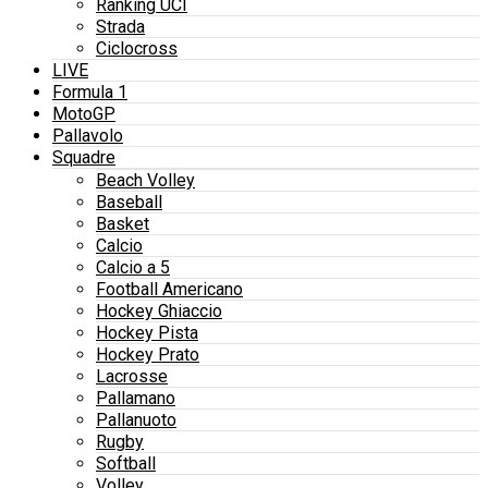
Ranking UCI
Strada
Ciclocross
LIVE
Formula 1
MotoGP
Pallavolo
Squadre
Beach Volley
Baseball
Basket
Calcio
Calcio a 5
Football Americano
Hockey Ghiaccio
Hockey Pista
Hockey Prato
Lacrosse
Pallamano
Pallanuoto
Rugby
Softball
Volley