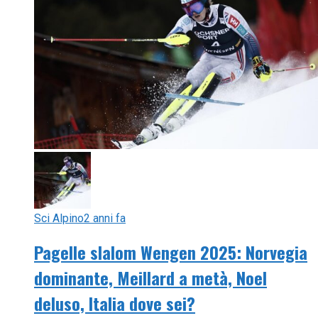
Sci Alpino
2 anni fa
Pagelle slalom Wengen 2025: Norvegia
dominante, Meillard a metà, Noel
deluso, Italia dove sei?