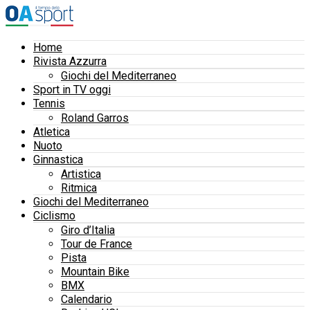
Home
Rivista Azzurra
Giochi del Mediterraneo
Sport in TV oggi
Tennis
Roland Garros
Atletica
Nuoto
Ginnastica
Artistica
Ritmica
Giochi del Mediterraneo
Ciclismo
Giro d’Italia
Tour de France
Pista
Mountain Bike
BMX
Calendario