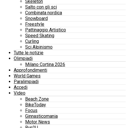
Skeleton
Salto con gli sci
Combinata nordica
Snowboard
Freestyle
Pattinaggio Artistico
Speed Skating
Curling
Sci Alpinismo
Tutte le notizie
Olimpiadi
Milano Cortina 2026
Approfondimenti
World Games
Paralimpiadi
Accedi
Video
Beach Zone
BikeToday
Focus
Ginnasticomania
Motor News
Run2U