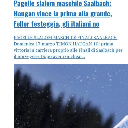
Pagelle slalom maschile Saalbach:
Haugan vince la prima alla grande,
Feller festeggia, gli italiani no
PAGELLE SLALOM MASCHILE FINALI SAALBACH
Domenica 17 marzo TIMON HAUGAN 10: prima
vittoria in carriera proprio alle Finali di Saalbach per
il norvegese. Dopo aver concluso...