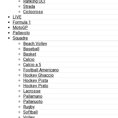
Ranking UCI
Strada
Ciclocross
LIVE
Formula 1
MotoGP
Pallavolo
Squadre
Beach Volley
Baseball
Basket
Calcio
Calcio a 5
Football Americano
Hockey Ghiaccio
Hockey Pista
Hockey Prato
Lacrosse
Pallamano
Pallanuoto
Rugby
Softball
Volley