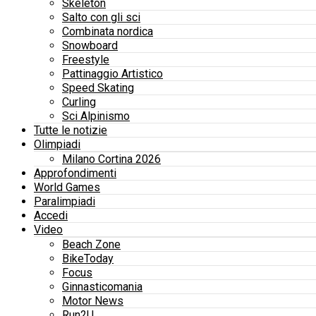
Skeleton
Salto con gli sci
Combinata nordica
Snowboard
Freestyle
Pattinaggio Artistico
Speed Skating
Curling
Sci Alpinismo
Tutte le notizie
Olimpiadi
Milano Cortina 2026
Approfondimenti
World Games
Paralimpiadi
Accedi
Video
Beach Zone
BikeToday
Focus
Ginnasticomania
Motor News
Run2U