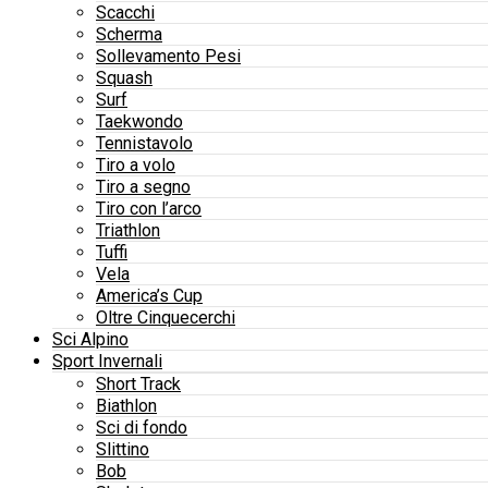
Scacchi
Scherma
Sollevamento Pesi
Squash
Surf
Taekwondo
Tennistavolo
Tiro a volo
Tiro a segno
Tiro con l’arco
Triathlon
Tuffi
Vela
America’s Cup
Oltre Cinquecerchi
Sci Alpino
Sport Invernali
Short Track
Biathlon
Sci di fondo
Slittino
Bob