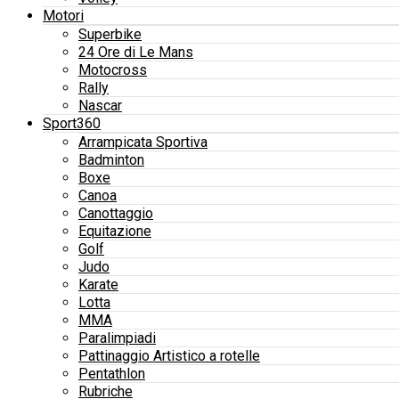
Motori
Superbike
24 Ore di Le Mans
Motocross
Rally
Nascar
Sport360
Arrampicata Sportiva
Badminton
Boxe
Canoa
Canottaggio
Equitazione
Golf
Judo
Karate
Lotta
MMA
Paralimpiadi
Pattinaggio Artistico a rotelle
Pentathlon
Rubriche