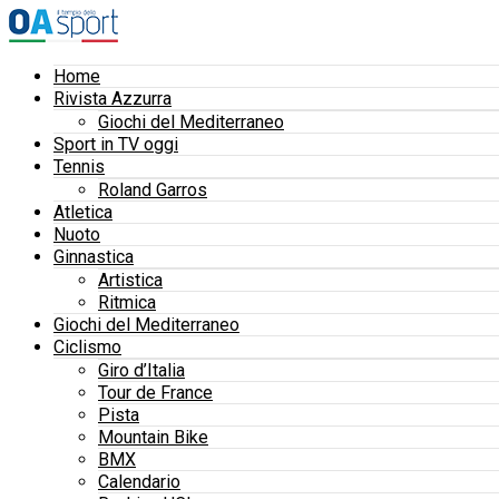
Home
Rivista Azzurra
Giochi del Mediterraneo
Sport in TV oggi
Tennis
Roland Garros
Atletica
Nuoto
Ginnastica
Artistica
Ritmica
Giochi del Mediterraneo
Ciclismo
Giro d’Italia
Tour de France
Pista
Mountain Bike
BMX
Calendario