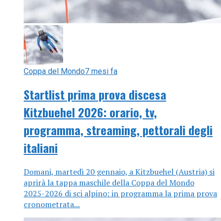
Coppa del Mondo
7 mesi fa
Startlist prima prova discesa
Kitzbuehel 2026: orario, tv,
programma, streaming, pettorali degli
italiani
Domani, martedì 20 gennaio, a Kitzbuehel (Austria) si
aprirà la tappa maschile della Coppa del Mondo
2025-2026 di sci alpino: in programma la prima prova
cronometrata...