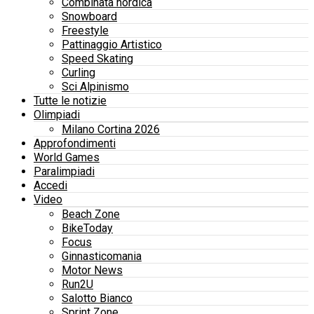
Combinata nordica
Snowboard
Freestyle
Pattinaggio Artistico
Speed Skating
Curling
Sci Alpinismo
Tutte le notizie
Olimpiadi
Milano Cortina 2026
Approfondimenti
World Games
Paralimpiadi
Accedi
Video
Beach Zone
BikeToday
Focus
Ginnasticomania
Motor News
Run2U
Salotto Bianco
Sprint Zone