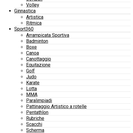
Volley
Ginnastica
Artistica
Ritmica
Sport360
Arrampicata Sportiva
Badminton
Boxe
Canoa
Canottaggio
Equitazione
Golf
Judo
Karate
Lotta
MMA
Paralimpiadi
Pattinaggio Artistico a rotelle
Pentathlon
Rubriche
Scacchi
Scherma