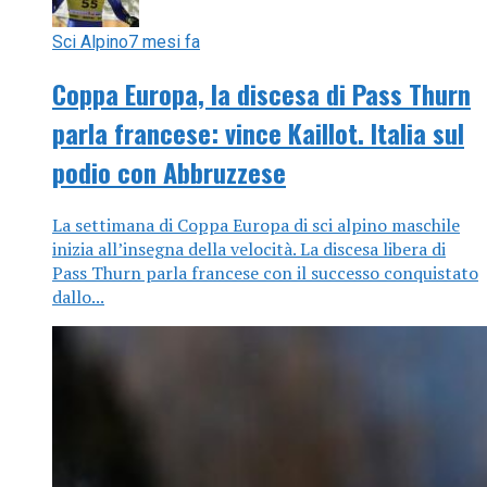
Sci Alpino
7 mesi fa
Coppa Europa, la discesa di Pass Thurn
parla francese: vince Kaillot. Italia sul
podio con Abbruzzese
La settimana di Coppa Europa di sci alpino maschile
inizia all’insegna della velocità. La discesa libera di
Pass Thurn parla francese con il successo conquistato
dallo...