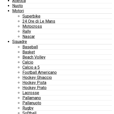
Atletica
Nuoto
Motori
Superbike
24 Ore di Le Mans
Motocross
Rally
Nascar
Squadre
Baseball
Basket
Beach Volley
Calcio
Calcio a 5
Football Americano
Hockey Ghiaccio
Hockey Pista
Hockey Prato
Lacrosse
Pallamano
Pallanuoto
Rugby
Softball