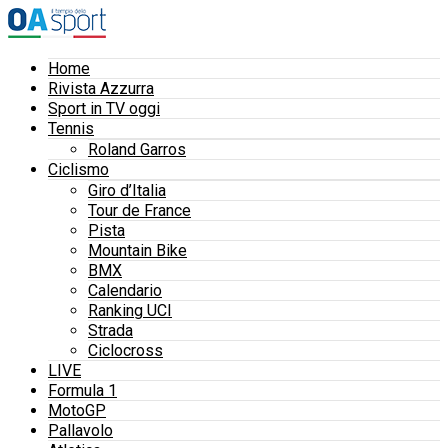
Home
Rivista Azzurra
Sport in TV oggi
Tennis
Roland Garros
Ciclismo
Giro d’Italia
Tour de France
Pista
Mountain Bike
BMX
Calendario
Ranking UCI
Strada
Ciclocross
LIVE
Formula 1
MotoGP
Pallavolo