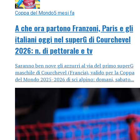
Coppa del Mondo
5 mesi fa
A che ora partono Franzoni, Paris e gli
italiani oggi nel superG di Courchevel
2026: n. di pettorale e tv
Saranno ben nove gli azzurri al via del primo superG
maschile di Courchevel (Francia), valido per la Coppa
del Mondo 2025-2026 di sci alpino: domani, sabato...