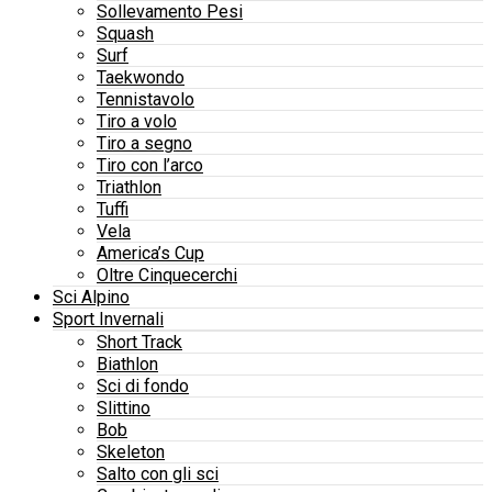
Sollevamento Pesi
Squash
Surf
Taekwondo
Tennistavolo
Tiro a volo
Tiro a segno
Tiro con l’arco
Triathlon
Tuffi
Vela
America’s Cup
Oltre Cinquecerchi
Sci Alpino
Sport Invernali
Short Track
Biathlon
Sci di fondo
Slittino
Bob
Skeleton
Salto con gli sci