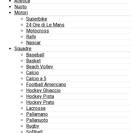
Atletica
Nuoto
Motori
Superbike
24 Ore di Le Mans
Motocross
Rally
Nascar
Squadre
Baseball
Basket
Beach Volley
Calcio
Calcio a 5
Football Americano
Hockey Ghiaccio
Hockey Pista
Hockey Prato
Lacrosse
Pallamano
Pallanuoto
Rugby
Softball