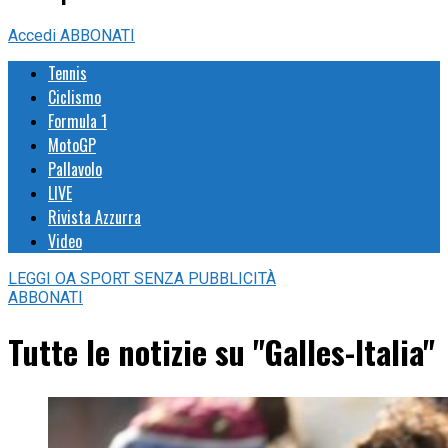
Accedi
ABBONATI
Tennis
Ciclismo
Formula 1
MotoGP
Pallavolo
LIVE
Rivista Azzurra
Video
LEGGI
OA SPORT
SENZA PUBBLICITÀ
ABBONATI
Tutte le notizie su "Galles-Italia"