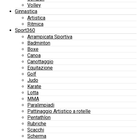
Volley
Ginnastica
Artistica
Ritmica
Sport360
Arrampicata Sportiva
Badminton
Boxe
Canoa
Canottaggio
Equitazione
Golf
Judo
Karate
Lotta
MMA
Paralimpiadi
Pattinaggio Artistico a rotelle
Pentathlon
Rubriche
Scacchi
Scherma