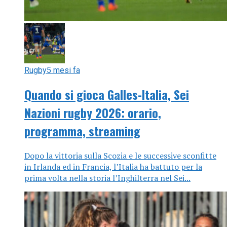
Rugby
5 mesi fa
Quando si gioca Galles-Italia, Sei
Nazioni rugby 2026: orario,
programma, streaming
Dopo la vittoria sulla Scozia e le successive sconfitte
in Irlanda ed in Francia, l’Italia ha battuto per la
prima volta nella storia l’Inghilterra nel Sei...