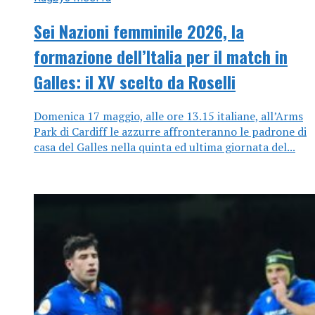
Sei Nazioni femminile 2026, la
formazione dell’Italia per il match in
Galles: il XV scelto da Roselli
Domenica 17 maggio, alle ore 13.15 italiane, all’Arms
Park di Cardiff le azzurre affronteranno le padrone di
casa del Galles nella quinta ed ultima giornata del...