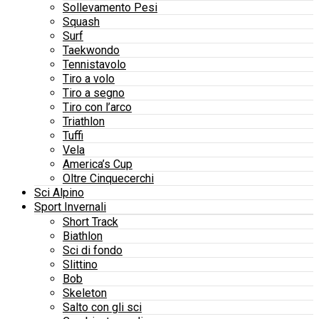
Sollevamento Pesi
Squash
Surf
Taekwondo
Tennistavolo
Tiro a volo
Tiro a segno
Tiro con l’arco
Triathlon
Tuffi
Vela
America’s Cup
Oltre Cinquecerchi
Sci Alpino
Sport Invernali
Short Track
Biathlon
Sci di fondo
Slittino
Bob
Skeleton
Salto con gli sci