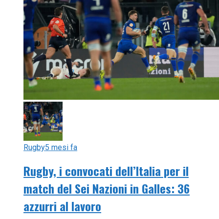
Rugby
5 mesi fa
Rugby, i convocati dell’Italia per il
match del Sei Nazioni in Galles: 36
azzurri al lavoro