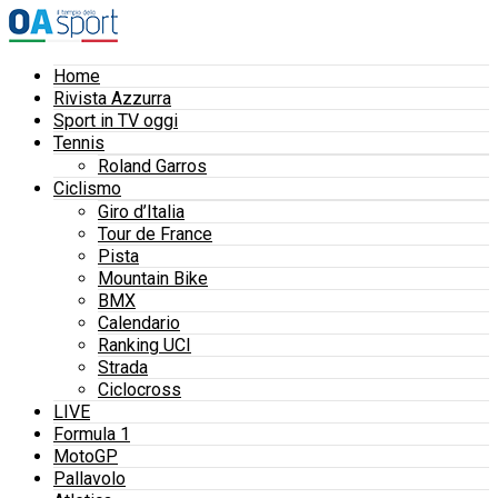
Home
Rivista Azzurra
Sport in TV oggi
Tennis
Roland Garros
Ciclismo
Giro d’Italia
Tour de France
Pista
Mountain Bike
BMX
Calendario
Ranking UCI
Strada
Ciclocross
LIVE
Formula 1
MotoGP
Pallavolo