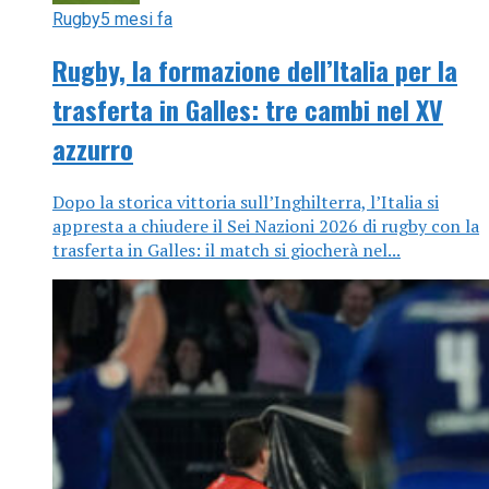
Rugby
5 mesi fa
Rugby, la formazione dell’Italia per la
trasferta in Galles: tre cambi nel XV
azzurro
Dopo la storica vittoria sull’Inghilterra, l’Italia si
appresta a chiudere il Sei Nazioni 2026 di rugby con la
trasferta in Galles: il match si giocherà nel...