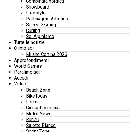
Combinata nordica
Snowboard
Freestyle
Pattinaggio Artistico
Speed Skating
Curling
Sci Alpinismo
Tutte le notizie
Olimpiadi
Milano Cortina 2026
Approfondimenti
World Games
Paralimpiadi
Accedi
Video
Beach Zone
BikeToday
Focus
Ginnasticomania
Motor News
Run2U
Salotto Bianco
Sprint Zone