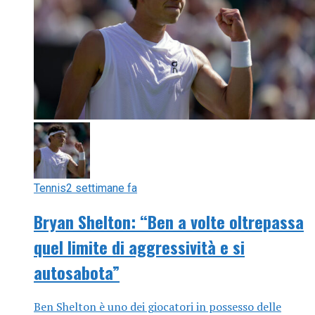
Tennis
2 settimane fa
Bryan Shelton: “Ben a volte oltrepassa
quel limite di aggressività e si
autosabota”
Ben Shelton è uno dei giocatori in possesso delle