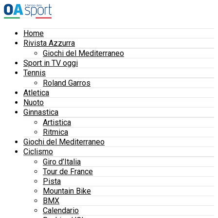
Home
Rivista Azzurra
Giochi del Mediterraneo
Sport in TV oggi
Tennis
Roland Garros
Atletica
Nuoto
Ginnastica
Artistica
Ritmica
Giochi del Mediterraneo
Ciclismo
Giro d’Italia
Tour de France
Pista
Mountain Bike
BMX
Calendario