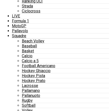
Ranking UCI
Strada
Ciclocross
LIVE
Formula 1
MotoGP
Pallavolo
Squadre
Beach Volley
Baseball
Basket
Calcio
Calcio a 5
Football Americano
Hockey Ghiaccio
Hockey Pista
Hockey Prato
Lacrosse
Pallamano
Pallanuoto
Rugby
Softball
Volley