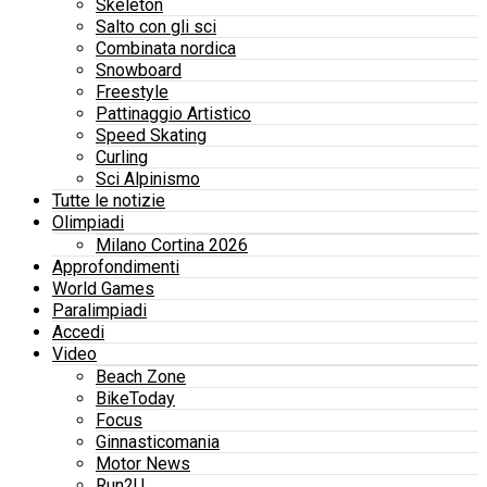
Skeleton
Salto con gli sci
Combinata nordica
Snowboard
Freestyle
Pattinaggio Artistico
Speed Skating
Curling
Sci Alpinismo
Tutte le notizie
Olimpiadi
Milano Cortina 2026
Approfondimenti
World Games
Paralimpiadi
Accedi
Video
Beach Zone
BikeToday
Focus
Ginnasticomania
Motor News
Run2U