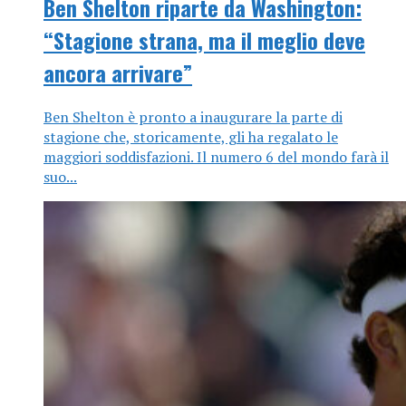
Ben Shelton riparte da Washington:
“Stagione strana, ma il meglio deve
ancora arrivare”
Ben Shelton è pronto a inaugurare la parte di
stagione che, storicamente, gli ha regalato le
maggiori soddisfazioni. Il numero 6 del mondo farà il
suo...