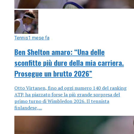
Tennis
1 mese fa
Ben Shelton amaro: “Una delle
sconfitte più dure della mia carriera.
Prosegue un brutto 2026”
Otto Virtanen, fino ad oggi numero 140 del ranking
ATP, ha piazzato forse la più grande sorpresa del
primo turno di Wimbledon 2026. Il tennista
finlandese,...