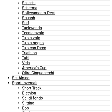
Scacchi
Scherma
Sollevamento Pesi
Squash
Surf
Taekwondo
Tennistavolo
Tiro a volo
Tiro a segno
Tiro con l’arco
Triathlon
Tuffi
Vela
America’s Cup
Oltre Cinquecerchi
Sci Alpino
Sport Invernali
Short Track
Biathlon
Sci di fondo
Slittino
Bob