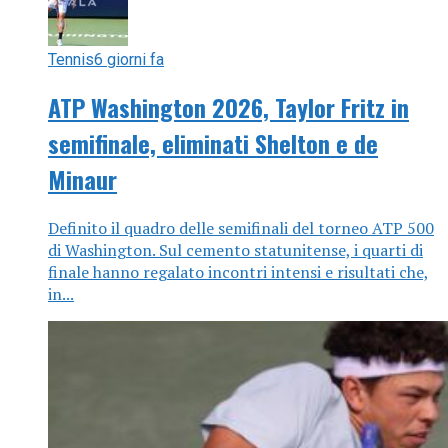
Tennis
6 giorni fa
ATP Washington 2026, Taylor Fritz in
semifinale, eliminati Shelton e de
Minaur
Definito il quadro delle semifinali del torneo ATP 500
di Washington. Sul cemento statunitense, i quarti di
finale hanno regalato incontri intensi e risultati che,
in...