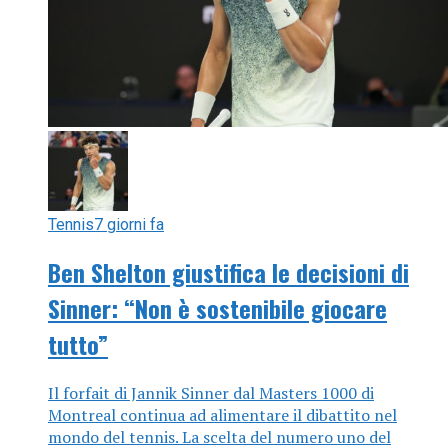
Tennis
7 giorni fa
Ben Shelton giustifica le decisioni di
Sinner: “Non è sostenibile giocare
tutto”
Il forfait di Jannik Sinner dal Masters 1000 di
Montreal continua ad alimentare il dibattito nel
mondo del tennis. La scelta del numero uno del