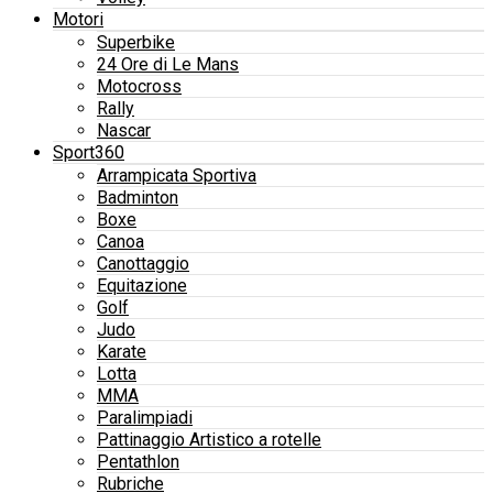
Motori
Superbike
24 Ore di Le Mans
Motocross
Rally
Nascar
Sport360
Arrampicata Sportiva
Badminton
Boxe
Canoa
Canottaggio
Equitazione
Golf
Judo
Karate
Lotta
MMA
Paralimpiadi
Pattinaggio Artistico a rotelle
Pentathlon
Rubriche