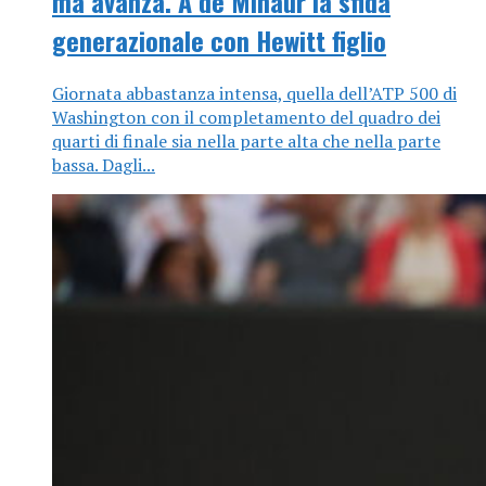
ma avanza. A de Minaur la sfida
generazionale con Hewitt figlio
Giornata abbastanza intensa, quella dell’ATP 500 di
Washington con il completamento del quadro dei
quarti di finale sia nella parte alta che nella parte
bassa. Dagli...