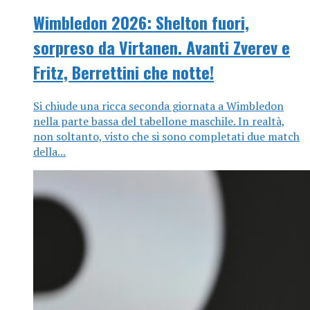
Wimbledon 2026: Shelton fuori,
sorpreso da Virtanen. Avanti Zverev e
Fritz, Berrettini che notte!
Si chiude una ricca seconda giornata a Wimbledon
nella parte bassa del tabellone maschile. In realtà,
non soltanto, visto che si sono completati due match
della...