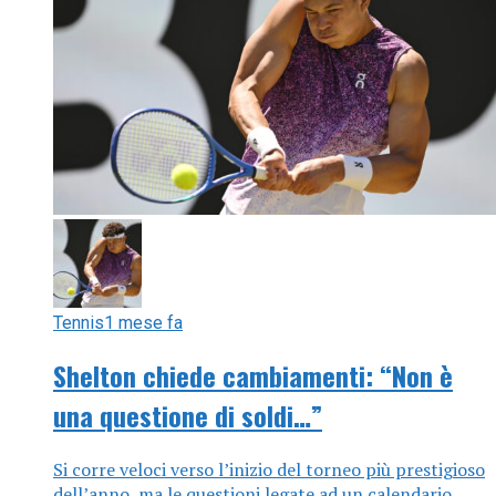
Tennis
1 mese fa
Shelton chiede cambiamenti: “Non è
una questione di soldi…”
Si corre veloci verso l’inizio del torneo più prestigioso
dell’anno, ma le questioni legate ad un calendario