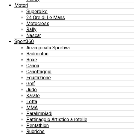
Motori
Superbike
24 Ore di Le Mans
Motocross
Rally
Nascar
Sport360
Arrampicata Sportiva
Badminton
Boxe
Canoa
Canottaggio
Equitazione
Golf
Judo
Karate
Lotta
MMA
Paralimpiadi
Pattinaggio Artistico a rotelle
Pentathlon
Rubriche