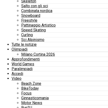
Skeleton
Salto con gli sci
Combinata nordica
Snowboard
Freestyle
Pattinaggio Artistico
Speed Skating
Curling
Sci Alpinismo
Tutte le notizie
Olimpiadi
Milano Cortina 2026
Approfondimenti
World Games
Paralimpiadi
Accedi
Video
Beach Zone
BikeToday
Focus
Ginnasticomania
Motor News
Run2U