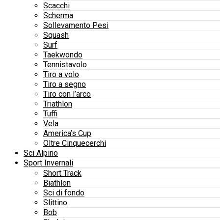
Scacchi
Scherma
Sollevamento Pesi
Squash
Surf
Taekwondo
Tennistavolo
Tiro a volo
Tiro a segno
Tiro con l’arco
Triathlon
Tuffi
Vela
America’s Cup
Oltre Cinquecerchi
Sci Alpino
Sport Invernali
Short Track
Biathlon
Sci di fondo
Slittino
Bob