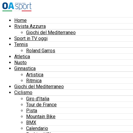
Home
Rivista Azzurra
Giochi del Mediterraneo
Sport in TV oggi
Tennis
Roland Garros
Atletica
Nuoto
Ginnastica
Artistica
Ritmica
Giochi del Mediterraneo
Ciclismo
Giro d’Italia
Tour de France
Pista
Mountain Bike
BMX
Calendario