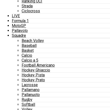
Ranking UCI
Strada
Ciclocross
LIVE
Formula 1
MotoGP
Pallavolo
Squadre
Beach Volley
Baseball
Basket
Calcio
Calcio a 5
Football Americano
Hockey Ghiaccio
Hockey Pista
Hockey Prato
Lacrosse
Pallamano
Pallanuoto
Rugby
Softball
Volley