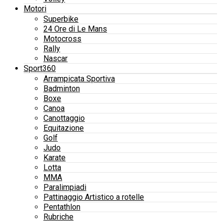
Motori
Superbike
24 Ore di Le Mans
Motocross
Rally
Nascar
Sport360
Arrampicata Sportiva
Badminton
Boxe
Canoa
Canottaggio
Equitazione
Golf
Judo
Karate
Lotta
MMA
Paralimpiadi
Pattinaggio Artistico a rotelle
Pentathlon
Rubriche