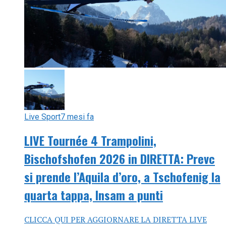
Live Sport
7 mesi fa
LIVE Tournée 4 Trampolini,
Bischofshofen 2026 in DIRETTA: Prevc
si prende l’Aquila d’oro, a Tschofenig la
quarta tappa, Insam a punti
CLICCA QUI PER AGGIORNARE LA DIRETTA LIVE