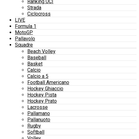
Ranking UCI
Strada
Ciclocross
LIVE
Formula 1
MotoGP
Pallavolo
Squadre
Beach Volley
Baseball
Basket
Calcio
Calcio a 5
Football Americano
Hockey Ghiaccio
Hockey Pista
Hockey Prato
Lacrosse
Pallamano
Pallanuoto
Rugby
Softball
Volley