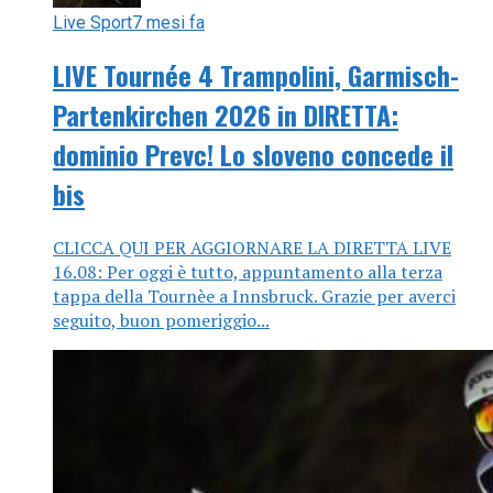
Live Sport
7 mesi fa
LIVE Tournée 4 Trampolini, Garmisch-
Partenkirchen 2026 in DIRETTA:
dominio Prevc! Lo sloveno concede il
bis
CLICCA QUI PER AGGIORNARE LA DIRETTA LIVE
16.08: Per oggi è tutto, appuntamento alla terza
tappa della Tournèe a Innsbruck. Grazie per averci
seguito, buon pomeriggio...