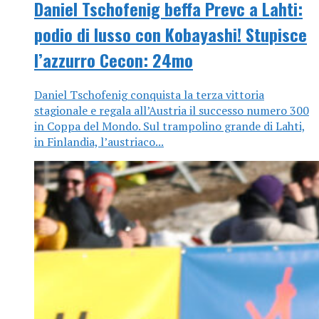
Daniel Tschofenig beffa Prevc a Lahti:
podio di lusso con Kobayashi! Stupisce
l’azzurro Cecon: 24mo
Daniel Tschofenig conquista la terza vittoria
stagionale e regala all’Austria il successo numero 300
in Coppa del Mondo. Sul trampolino grande di Lahti,
in Finlandia, l’austriaco...