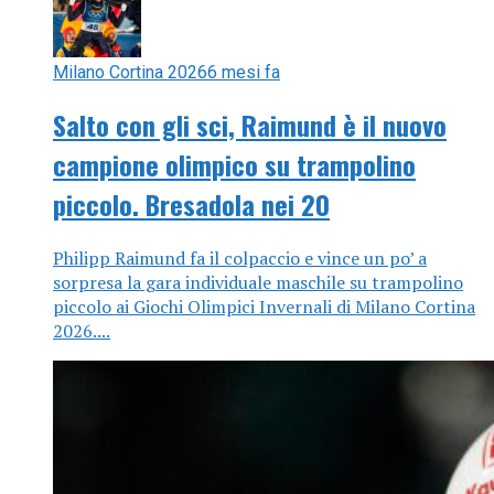
Milano Cortina 2026
6 mesi fa
Salto con gli sci, Raimund è il nuovo
campione olimpico su trampolino
piccolo. Bresadola nei 20
Philipp Raimund fa il colpaccio e vince un po’ a
sorpresa la gara individuale maschile su trampolino
piccolo ai Giochi Olimpici Invernali di Milano Cortina
2026....