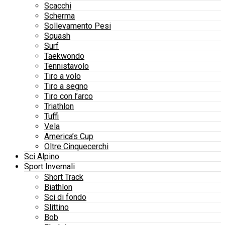
Scacchi
Scherma
Sollevamento Pesi
Squash
Surf
Taekwondo
Tennistavolo
Tiro a volo
Tiro a segno
Tiro con l’arco
Triathlon
Tuffi
Vela
America’s Cup
Oltre Cinquecerchi
Sci Alpino
Sport Invernali
Short Track
Biathlon
Sci di fondo
Slittino
Bob