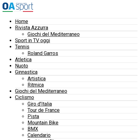
Home
Rivista Azzurra
Giochi del Mediterraneo
Sport in TV oggi
Tennis
Roland Garros
Atletica
Nuoto
Ginnastica
Artistica
Ritmica
Giochi del Mediterraneo
Ciclismo
Giro d’Italia
Tour de France
Pista
Mountain Bike
BMX
Calendario