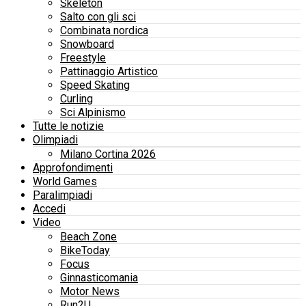
Skeleton
Salto con gli sci
Combinata nordica
Snowboard
Freestyle
Pattinaggio Artistico
Speed Skating
Curling
Sci Alpinismo
Tutte le notizie
Olimpiadi
Milano Cortina 2026
Approfondimenti
World Games
Paralimpiadi
Accedi
Video
Beach Zone
BikeToday
Focus
Ginnasticomania
Motor News
Run2U