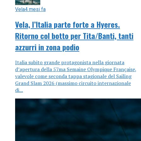
Vela
4 mesi fa
Vela, l’Italia parte forte a Hyeres.
Ritorno col botto per Tita/Banti, tanti
azzurri in zona podio
Italia subito grande protagonista nella giornata
d’apertura della 57ma Semaine Olympique Française,
valevole come seconda tappa stagionale del Sailing
Grand Slam 2026 (massimo circuito internazionale
di...