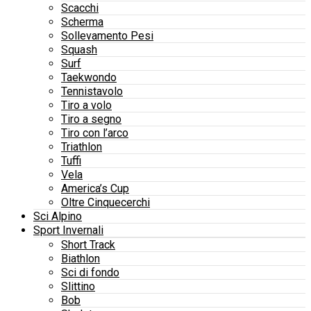
Scacchi
Scherma
Sollevamento Pesi
Squash
Surf
Taekwondo
Tennistavolo
Tiro a volo
Tiro a segno
Tiro con l’arco
Triathlon
Tuffi
Vela
America’s Cup
Oltre Cinquecerchi
Sci Alpino
Sport Invernali
Short Track
Biathlon
Sci di fondo
Slittino
Bob