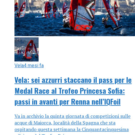
Vela
4 mesi fa
Vela: sei azzurri staccano il pass per le
Medal Race al Trofeo Princesa Sofia:
passi in avanti per Renna nell’IQFoil
Va in archivio la quinta giornata di competizioni sulle
acque di Maiorca, località della Spagna che sta
ospitando questa settimana la Cinquantacinquesima