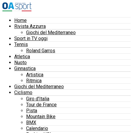
Home
Rivista Azzurra
Giochi del Mediterraneo
Sport in TV oggi
Tennis
Roland Garros
Atletica
Nuoto
Ginnastica
Artistica
Ritmica
Giochi del Mediterraneo
Ciclismo
Giro d’Italia
Tour de France
Pista
Mountain Bike
BMX
Calendario