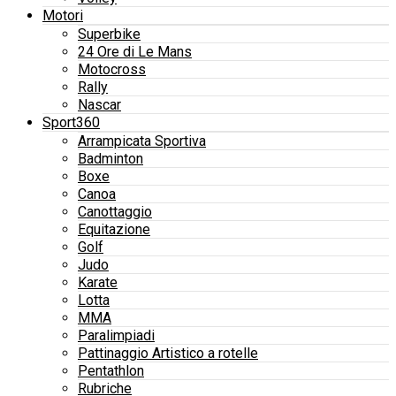
Motori
Superbike
24 Ore di Le Mans
Motocross
Rally
Nascar
Sport360
Arrampicata Sportiva
Badminton
Boxe
Canoa
Canottaggio
Equitazione
Golf
Judo
Karate
Lotta
MMA
Paralimpiadi
Pattinaggio Artistico a rotelle
Pentathlon
Rubriche