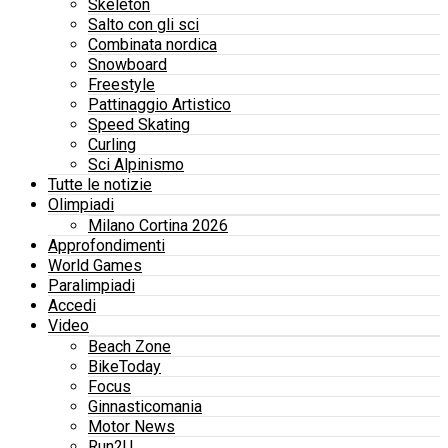
Skeleton
Salto con gli sci
Combinata nordica
Snowboard
Freestyle
Pattinaggio Artistico
Speed Skating
Curling
Sci Alpinismo
Tutte le notizie
Olimpiadi
Milano Cortina 2026
Approfondimenti
World Games
Paralimpiadi
Accedi
Video
Beach Zone
BikeToday
Focus
Ginnasticomania
Motor News
Run2U