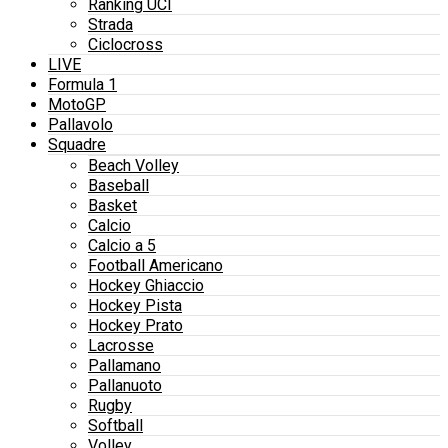
Ranking UCI
Strada
Ciclocross
LIVE
Formula 1
MotoGP
Pallavolo
Squadre
Beach Volley
Baseball
Basket
Calcio
Calcio a 5
Football Americano
Hockey Ghiaccio
Hockey Pista
Hockey Prato
Lacrosse
Pallamano
Pallanuoto
Rugby
Softball
Volley