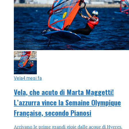
Vela
4 mesi fa
Vela, che acuto di Marta Maggetti!
L’azzurra vince la Semaine Olympique
Française, secondo Pianosi
Arrivano le prime grandi gioie dalle acque di Hyeres,