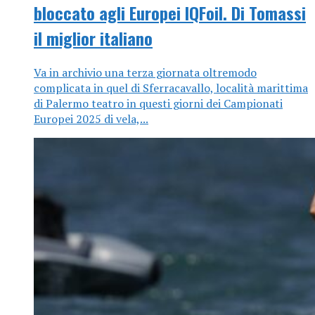
bloccato agli Europei IQFoil. Di Tomassi
il miglior italiano
Va in archivio una terza giornata oltremodo
complicata in quel di Sferracavallo, località marittima
di Palermo teatro in questi giorni dei Campionati
Europei 2025 di vela,...