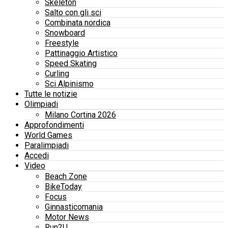
Skeleton
Salto con gli sci
Combinata nordica
Snowboard
Freestyle
Pattinaggio Artistico
Speed Skating
Curling
Sci Alpinismo
Tutte le notizie
Olimpiadi
Milano Cortina 2026
Approfondimenti
World Games
Paralimpiadi
Accedi
Video
Beach Zone
BikeToday
Focus
Ginnasticomania
Motor News
Run2U