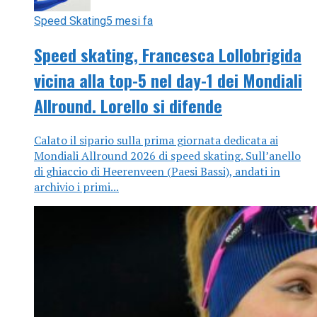
Speed Skating
5 mesi fa
Speed skating, Francesca Lollobrigida
vicina alla top-5 nel day-1 dei Mondiali
Allround. Lorello si difende
Calato il sipario sulla prima giornata dedicata ai
Mondiali Allround 2026 di speed skating. Sull’anello
di ghiaccio di Heerenveen (Paesi Bassi), andati in
archivio i primi...