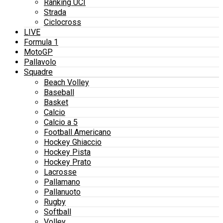
Ranking UCI
Strada
Ciclocross
LIVE
Formula 1
MotoGP
Pallavolo
Squadre
Beach Volley
Baseball
Basket
Calcio
Calcio a 5
Football Americano
Hockey Ghiaccio
Hockey Pista
Hockey Prato
Lacrosse
Pallamano
Pallanuoto
Rugby
Softball
Volley