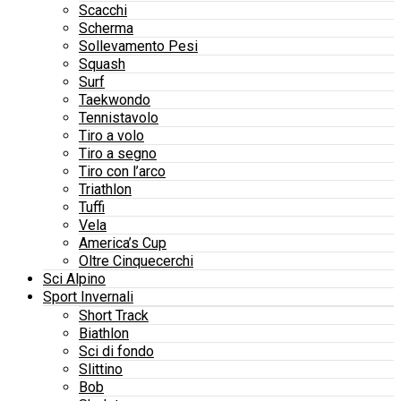
Scacchi
Scherma
Sollevamento Pesi
Squash
Surf
Taekwondo
Tennistavolo
Tiro a volo
Tiro a segno
Tiro con l’arco
Triathlon
Tuffi
Vela
America’s Cup
Oltre Cinquecerchi
Sci Alpino
Sport Invernali
Short Track
Biathlon
Sci di fondo
Slittino
Bob