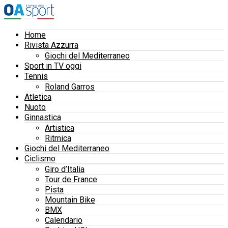
Home
Rivista Azzurra
Giochi del Mediterraneo
Sport in TV oggi
Tennis
Roland Garros
Atletica
Nuoto
Ginnastica
Artistica
Ritmica
Giochi del Mediterraneo
Ciclismo
Giro d’Italia
Tour de France
Pista
Mountain Bike
BMX
Calendario