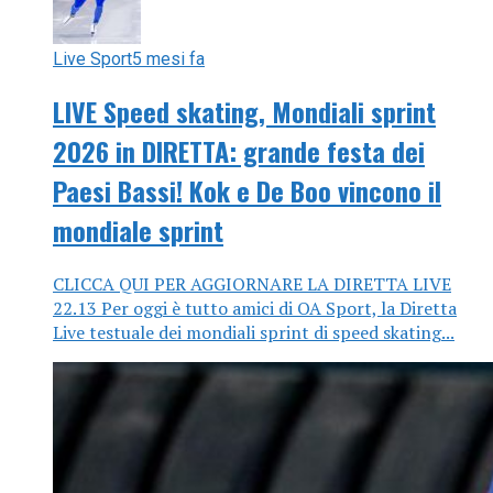
Live Sport
5 mesi fa
LIVE Speed skating, Mondiali sprint
2026 in DIRETTA: grande festa dei
Paesi Bassi! Kok e De Boo vincono il
mondiale sprint
CLICCA QUI PER AGGIORNARE LA DIRETTA LIVE
22.13 Per oggi è tutto amici di OA Sport, la Diretta
Live testuale dei mondiali sprint di speed skating...