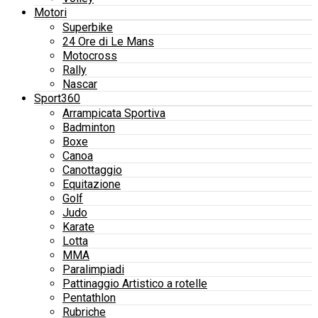
Motori
Superbike
24 Ore di Le Mans
Motocross
Rally
Nascar
Sport360
Arrampicata Sportiva
Badminton
Boxe
Canoa
Canottaggio
Equitazione
Golf
Judo
Karate
Lotta
MMA
Paralimpiadi
Pattinaggio Artistico a rotelle
Pentathlon
Rubriche