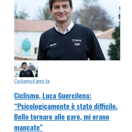
Ciclismo
4 anni fa
Ciclismo, Luca Guercilena:
“Psicologicamente è stato difficile.
Bello tornare alle gare, mi erano
mancate”