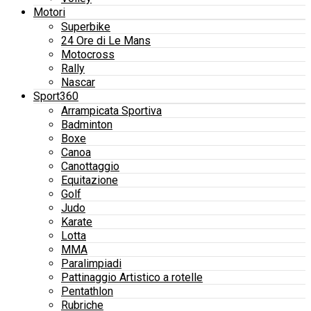
Motori
Superbike
24 Ore di Le Mans
Motocross
Rally
Nascar
Sport360
Arrampicata Sportiva
Badminton
Boxe
Canoa
Canottaggio
Equitazione
Golf
Judo
Karate
Lotta
MMA
Paralimpiadi
Pattinaggio Artistico a rotelle
Pentathlon
Rubriche