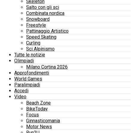
Skeleton
Salto con gli sci
Combinata nordica
Snowboard
Freestyle
Pattinaggio Artistico
Speed Skating
Curling
Sci Alpinismo
Tutte le notizie
Olimpiadi
Milano Cortina 2026
Approfondimenti
World Games
Paralimpiadi
Accedi
Video
Beach Zone
BikeToday
Focus
Ginnasticomania
Motor News
Run2U