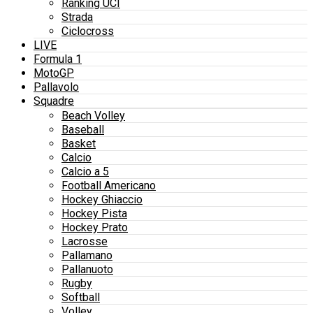
Ranking UCI
Strada
Ciclocross
LIVE
Formula 1
MotoGP
Pallavolo
Squadre
Beach Volley
Baseball
Basket
Calcio
Calcio a 5
Football Americano
Hockey Ghiaccio
Hockey Pista
Hockey Prato
Lacrosse
Pallamano
Pallanuoto
Rugby
Softball
Volley