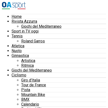
Home
Rivista Azzurra
Giochi del Mediterraneo
Sport in TV oggi
Tennis
Roland Garros
Atletica
Nuoto
Ginnastica
Artistica
Ritmica
Giochi del Mediterraneo
Ciclismo
Giro d’Italia
Tour de France
Pista
Mountain Bike
BMX
Calendario