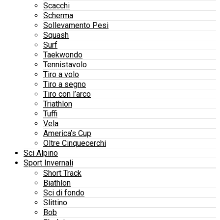
Scacchi
Scherma
Sollevamento Pesi
Squash
Surf
Taekwondo
Tennistavolo
Tiro a volo
Tiro a segno
Tiro con l’arco
Triathlon
Tuffi
Vela
America’s Cup
Oltre Cinquecerchi
Sci Alpino
Sport Invernali
Short Track
Biathlon
Sci di fondo
Slittino
Bob