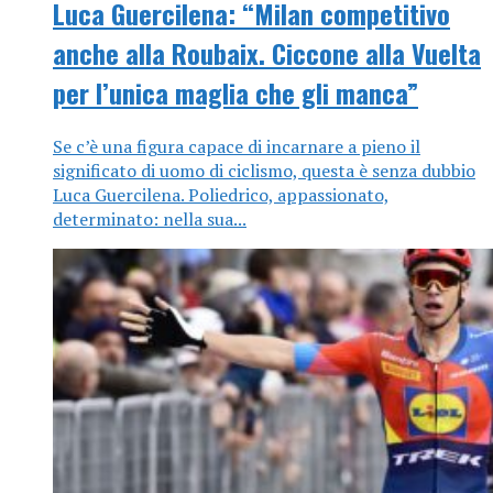
Luca Guercilena: “Milan competitivo
anche alla Roubaix. Ciccone alla Vuelta
per l’unica maglia che gli manca”
Se c’è una figura capace di incarnare a pieno il
significato di uomo di ciclismo, questa è senza dubbio
Luca Guercilena. Poliedrico, appassionato,
determinato: nella sua...