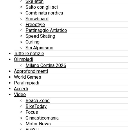
Skeleton
Salto con gli sci
Combinata nordica
Snowboard
Freestyle
Pattinaggio Artistico
Speed Skating
Curling
Sci Alpinismo
Tutte le notizie
Olimpiadi
Milano Cortina 2026
Approfondimenti
World Games
Paralimpiadi
Accedi
Video
Beach Zone
BikeToday
Focus
Ginnasticomania
Motor News
Run2U