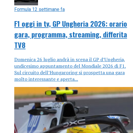
Formula 1
2 settimane fa
F1 oggi in tv, GP Ungheria 2026: orario
gara, programma, streaming, differita
TV8
Domenica 26 luglio andrà in scena il GP d’Ungheria,
undicesimo appuntamento del Mondiale 2026 di F1.
Sul circuito dell’Hungaroring si prospetta una gara
molto interessante e aperta...