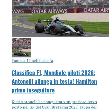
Formula 1
2 settimane fa
Classifica F1, Mondiale piloti 2026:
Antonelli allunga in testa! Hamilton
primo inseguitore
Kimi Antonelli ha conquistato un prezioso terzo
posto nel GP del Gran Bretagna 2026, tappa del