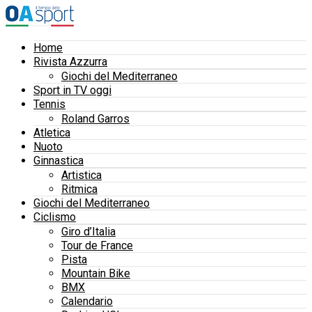
Home
Rivista Azzurra
Giochi del Mediterraneo
Sport in TV oggi
Tennis
Roland Garros
Atletica
Nuoto
Ginnastica
Artistica
Ritmica
Giochi del Mediterraneo
Ciclismo
Giro d’Italia
Tour de France
Pista
Mountain Bike
BMX
Calendario