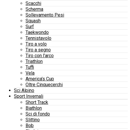
Scacchi
Scherma
Sollevamento Pesi
Squash
Surf
Taekwondo
Tennistavolo
Tiro a volo
Tiro a segno
Tiro con l’arco
Triathlon
Tuffi
Vela
America’s Cup
Oltre Cinquecerchi
Sci Alpino
Sport Invernali
Short Track
Biathlon
Sci di fondo
Slittino
Bob