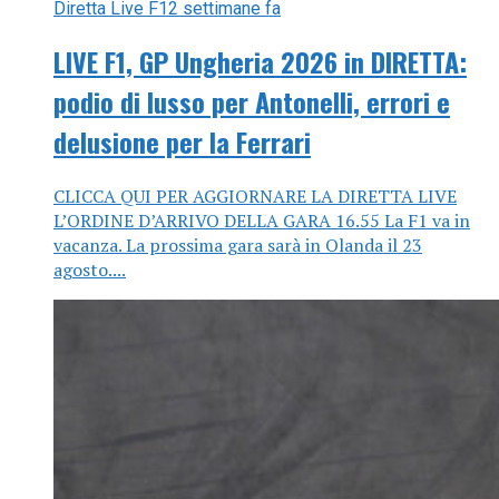
Diretta Live F1
2 settimane fa
LIVE F1, GP Ungheria 2026 in DIRETTA:
podio di lusso per Antonelli, errori e
delusione per la Ferrari
CLICCA QUI PER AGGIORNARE LA DIRETTA LIVE
L’ORDINE D’ARRIVO DELLA GARA 16.55 La F1 va in
vacanza. La prossima gara sarà in Olanda il 23
agosto....