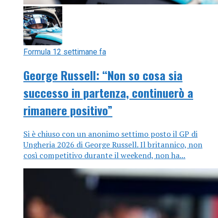
Formula 1
2 settimane fa
George Russell: “Non so cosa sia
successo in partenza, continuerò a
rimanere positivo”
Si è chiuso con un anonimo settimo posto il GP di
Ungheria 2026 di George Russell. Il britannico, non
così competitivo durante il weekend, non ha...