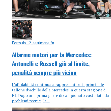
Formula 1
2 settimane fa
Allarme motori per la Mercedes:
Antonelli e Russell già al limite,
penalità sempre più vicina
L’affidabilità continua a rappresentare il principale
tallone d’Achille della Mercedes in questa stagione di
F1. Dopo una prima parte di campionato costellata da
problemi tecnici, la...