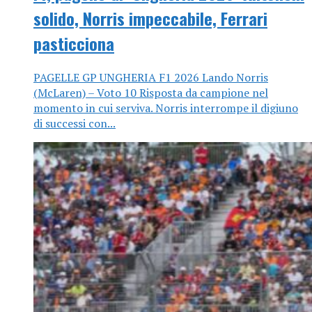
solido, Norris impeccabile, Ferrari
pasticciona
PAGELLE GP UNGHERIA F1 2026 Lando Norris
(McLaren) – Voto 10 Risposta da campione nel
momento in cui serviva. Norris interrompe il digiuno
di successi con...