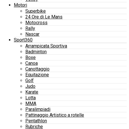
Motori
Superbike
24 Ore di Le Mans
Motocross
Rally
Nascar
Sport360
Arrampicata Sportiva
Badminton
Boxe
Canoa
Canottaggio
Equitazione
Golf
Judo
Karate
Lotta
MMA
Paralimpiadi
Pattinaggio Artistico a rotelle
Pentathlon
Rubriche