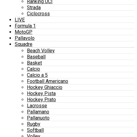
Ranking UCI
Strada
Ciclocross
LIVE
Formula 1
MotoGP
Pallavolo
Squadre
Beach Volley
Baseball
Basket
Calcio
Calcio a 5
Football Americano
Hockey Ghiaccio
Hockey Pista
Hockey Prato
Lacrosse
Pallamano
Pallanuoto
Rugby
Softball
Volley